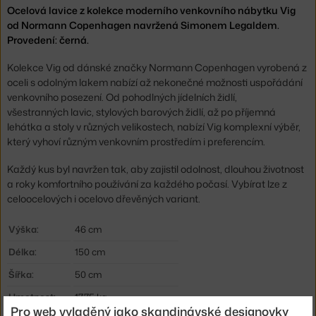
Ocelová lavice z kolekce moderního venkovního nábytku Vig
od Normann Copenhagen navržená Simonem Legaldem.
Provedení: černá.
Kolekce Vig od dánské značky Normann Copenhagen vyrobená z
oceli s odolným lakem nabízí až nekonečné možnosti uspořádání
venkovního posezení. Od pohodlných jídelních židlí,
všestranných lavic, stylových barových židlí, až po příjemná
lehátka a stoly v různých velikostech, nabízí Vig komplexní výběr,
který vyhoví různým venkovním prostředím i preferencím.
Každý kus byl navržen tak, aby zajistil odolnost, dlouhou životnost
a roky komfortního používání za každého počasí. Vybírat lze z
celoocelových i ocelovo dřevěných variant.
Výška:
46 cm
Délka:
150 cm
Šířka:
50 cm
Hmotnost:
17,75 kg
Pro web vyladěný jako skandinávské designovky