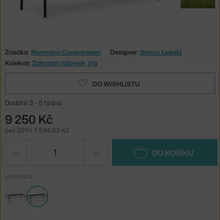
Značka:
Normann Copenhagen
Designer:
Simon Legald
Kolekce:
Zahradní nábytek Vig
DO WISHLISTU
Dodání: 3 - 5 týdnů
9 250 Kč
bez DPH: 7 644,63 Kč
−
+
DO KOŠÍKU
VARIANTA