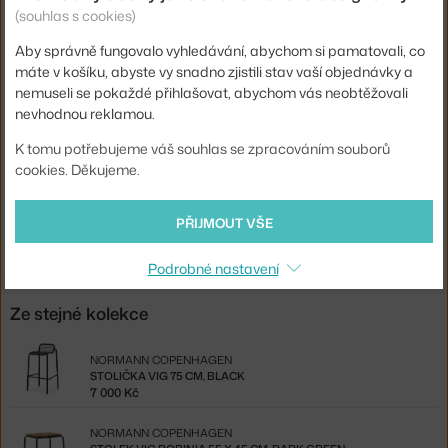
Barva:
černá
(souhlas s cookies)
Materiál:
práškově lakovaná ocel
Aby správně fungovalo vyhledávání, abychom si pamatovali, co
Sedák:
kov
máte v košíku, abyste vy snadno zjistili stav vaší objednávky a
nemuseli se pokaždé přihlašovat, abychom vás neobtěžovali
Podnož:
kov
nevhodnou reklamou.
Kód produktu
NCP-608043
K tomu potřebujeme váš souhlas se zpracováním souborů
EAN
5715396042699
cookies. Děkujeme.
Ste zo Slovenska? Prejdite na
Lavica Vig, black
PŘIJMOUT VŠE
Shopping from the EU? Switch to
Vig Bench, black
Podrobné nastavení
Ze stejné kolekce
NORMANN COPENHAGEN
STOLIČKA VIG 75 CM, BLACK
7 000 Kč
NORMANN COPENHAGEN