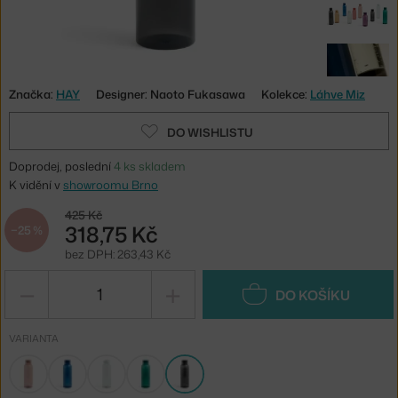
Značka:
HAY
Designer: Naoto Fukasawa
Kolekce:
Láhve Miz
DO WISHLISTU
Doprodej, poslední
4 ks skladem
K vidění v
showroomu Brno
425 Kč
318,75 Kč
−25 %
bez DPH: 263,43 Kč
−
+
DO KOŠÍKU
VARIANTA