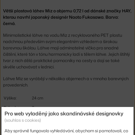
Větší plastová láhev Miz o objemu 0,72 l od dánské značky HAY,
kterou navrhl japonský designér Naoto Fukasawa. Barva:
černá.
Minimalistické láhve na vodu Miz z recyklovaného PET plastu
nadchnou především svým elegantním vzhledem a širokou
barevnou škálou. Láhve mají odmínatelné víčko pro snadné
čištění, které tón v tónu harmonicky ladí s tělem láhve. Jejich štíhlý
tvar z nich dělá praktické pomocníky na cesty a dají se také
skvěle uchovávat v lednici.
Láhve Miz se vyrábějí v několika objemech a v mnoha barevných
provedeních.
Výška:
24 cm
Průměr:
7 cm
Pro web vyladěný jako skandinávské designovky
Objem:
0,72 l
(souhlas s cookies)
Barva:
černá
Aby správně fungovalo vyhledávání, abychom si pamatovali, co