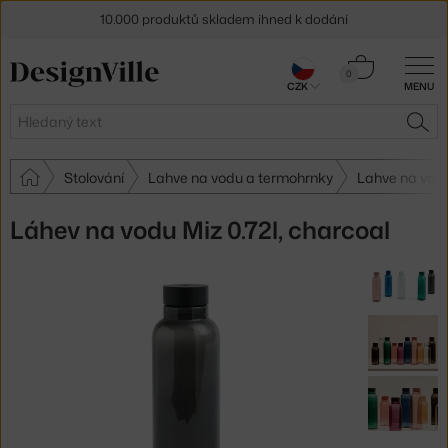
10.000 produktů skladem ihned k dodání
Sleva 5 % pro odběratele
newsletteru
Košík
0
CZK
MENU
0 Kč
30 dní na vrácení zboží
Hledat
HLE
Stolování
Lahve na vodu a termohrnky
Lahve na vod
Láhev na vodu Miz 0.72l, charcoal