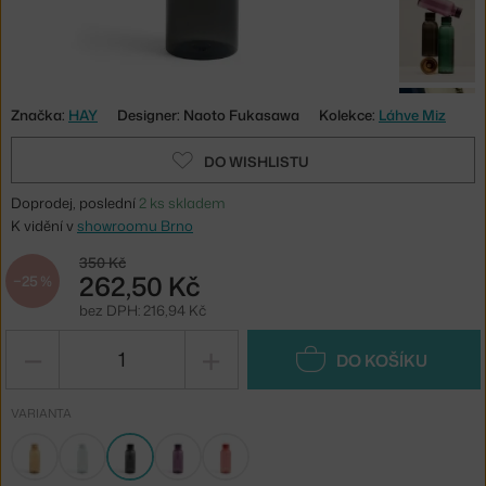
Značka:
HAY
Designer: Naoto Fukasawa
Kolekce:
Láhve Miz
DO WISHLISTU
Doprodej, poslední
2 ks skladem
K vidění v
showroomu Brno
350 Kč
262,50 Kč
−25 %
bez DPH: 216,94 Kč
−
+
DO KOŠÍKU
VARIANTA