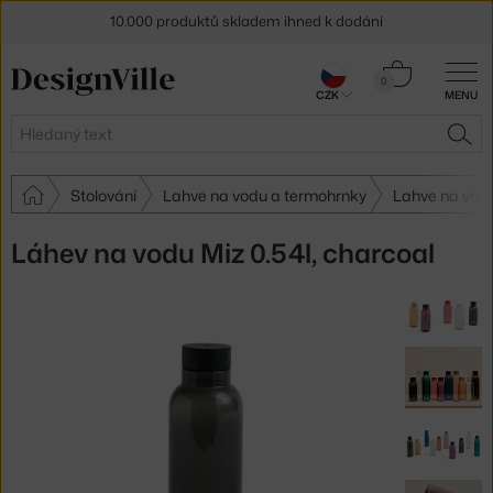
10.000 produktů skladem ihned k dodání
Sleva 5 % pro odběratele
newsletteru
Košík
0
CZK
MENU
0 Kč
30 dní na vrácení zboží
Hledat
HLE
Stolování
Lahve na vodu a termohrnky
Lahve na vod
Láhev na vodu Miz 0.54l, charcoal