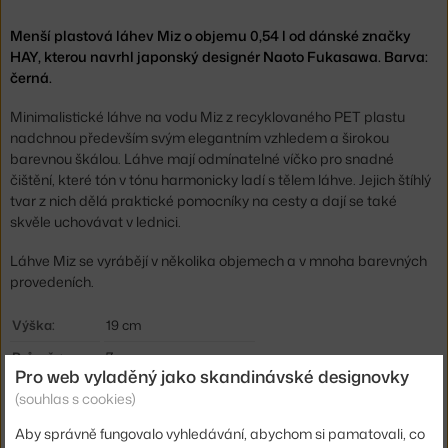
Menší plastová láhev Miz o objemu 0,54 l od dánské značky
HAY, kterou navrhl japonský designér Naoto Fukasawa. Barva:
černá.
Minimalistické láhve na vodu Miz z recyklovaného PET plastu
nadchnou především svým elegantním vzhledem a širokou
barevnou škálou. Láhve mají odmínatelné víčko pro snadné
čištění, které tón v tónu harmonicky ladí s tělem láhve. Jejich štíhlý
tvar z nich dělá praktické pomocníky na cesty a dají se také
skvěle uchovávat v lednici.
Láhve Miz se vyrábějí v několika objemech a v mnoha barevných
provedeních.
Výška:
19 cm
Průměr:
7 cm
Pro web vyladěný jako skandinávské designovky
Objem:
0,54 l
(souhlas s cookies)
Barva:
černá
Aby správně fungovalo vyhledávání, abychom si pamatovali, co