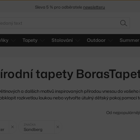
Sleva 5 % pro odběratele
newsletteru
30 dní na vrácení zboží
edat
HLEDAT
lňky
Tapety
Stolování
Outdoor
Summer 
řírodní tapety BorasTape
větinových a dalších motivů inspirovaných přírodou vnesou do
vašeho i
obklopit rozkvetlou loukou nebo vytvořte útulný dětský pokoj pomocí ta
Od nejpopulárněj
Zrušit filtr
Zrušit filtr
ZNAČKA
ter
Sandberg