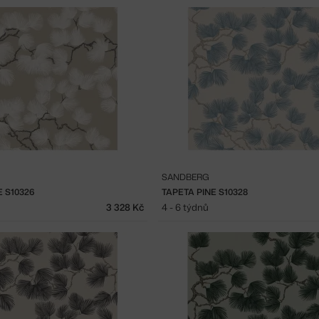
SANDBERG
E S10326
TAPETA PINE S10328
3 328 Kč
4 - 6 týdnů