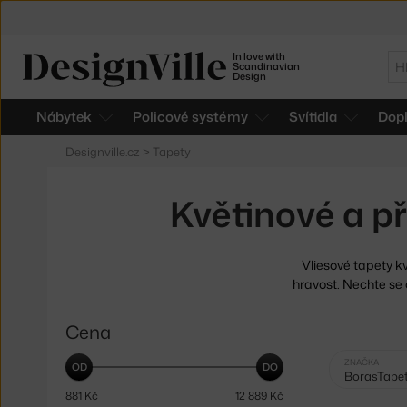
In love with
Hl
Scandinavian
Design
Nábytek
Policové systémy
Svítidla
Dop
Designville.cz
>
Tapety
Květinové a p
Vliesové tapety k
hravost. Nechte se 
Cena
Vybrané
ZNAČKA
BorasTape
filtry:
881
Kč
12 889
Kč