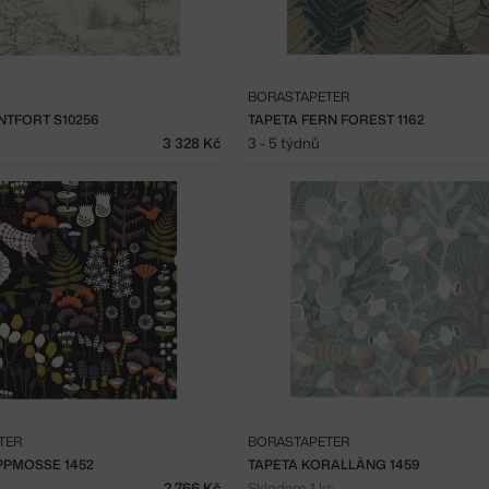
BORASTAPETER
NTFORT S10256
TAPETA FERN FOREST 1162
3 328 Kč
3 - 5 týdnů
TER
BORASTAPETER
PPMOSSE 1452
TAPETA KORALLÄNG 1459
2 766 Kč
Skladem 1 ks