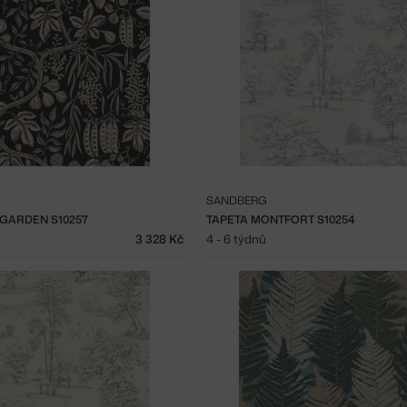
SANDBERG
 GARDEN S10257
TAPETA MONTFORT S10254
3 328 Kč
4 - 6 týdnů