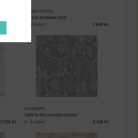
BORASTAPETER
TAPETA ROMANS 1769
3 646 Kč
3 - 5 týdnů
3 646 Kč
SANDBERG
TAPETA FIG GARDEN S10260
3 328 Kč
4 - 6 týdnů
3 328 Kč