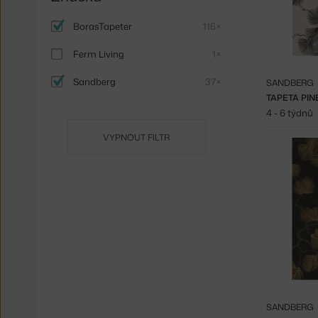
BorasTapeter
116×
Ferm Living
1×
Sandberg
37×
SANDBERG
TAPETA PIN
4 - 6 týdnů
VYPNOUT FILTR
SANDBERG