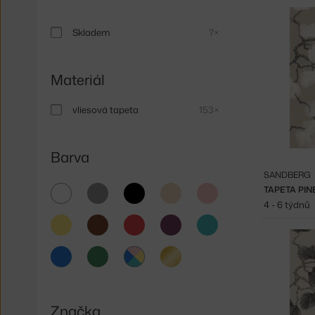
Skladem
7×
Materiál
vliesová tapeta
153×
Barva
SANDBERG
bílá
šedá
černá
béžová
růžová
TAPETA PIN
4 - 6 týdnů
žlutá
hnědá
červená
fialová
tyrkysová
modrá
zelená
zlatá
multicolor
Značka