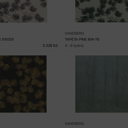
SANDBERG
E S10325
TAPETA PINE 804-78
3 328 Kč
4 - 6 týdnů
SANDBERG