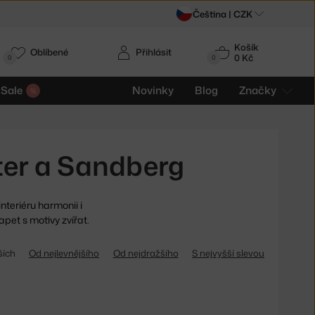
Čeština |
CZK
Košík
Oblíbené
Přihlásit
0 Kč
0
0
Sale
Novinky
Blog
Značky
ter a Sandberg
nteriéru harmonii i
pet s motivy zvířat.
ších
Od nejlevnějšího
Od nejdražšího
S nejvyšší slevou