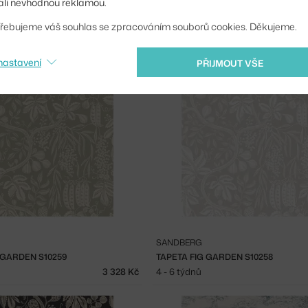
li nevhodnou reklamou.
BORASTAPETER
řebujeme váš souhlas se zpracováním souborů cookies. Děkujeme.
A S10334
TAPETA ROMANS 1766
2 860 Kč
3 - 5 týdnů
nastavení
PŘIJMOUT VŠE
SANDBERG
 GARDEN S10259
TAPETA FIG GARDEN S10258
3 328 Kč
4 - 6 týdnů