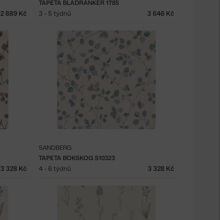
TAPETA BLADRANKER 1785
12 889 Kč
3 - 5 týdnů
3 646 Kč
SANDBERG
TAPETA BOKSKOG S10323
3 328 Kč
4 - 6 týdnů
3 328 Kč