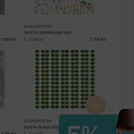
BORASTAPETER
TAPETA HOPPMOSSE 1450
1 384 Kč
3 - 5 týdnů
2 766 Kč
IKONA
BORASTAPETER
Zavřít
TAPETA BERSA 1750
2 391 Kč
3 - 5 týdnů
3 646 Kč