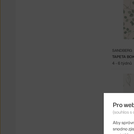
SANDBERG
TAPETA BO
4 - 6 týdnů
Pro we
(souhlas s 
Aby správn
snadno zji