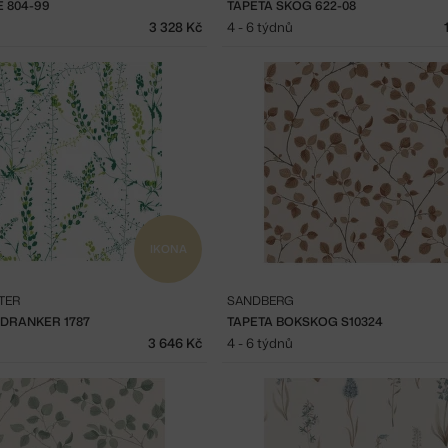
E 804-99
TAPETA SKOG 622-08
3 328 Kč
4 - 6 týdnů
IKONA
TER
SANDBERG
ADRANKER 1787
TAPETA BOKSKOG S10324
3 646 Kč
4 - 6 týdnů