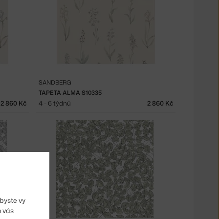
SANDBERG
TAPETA ALMA S10335
2 860 Kč
4 - 6 týdnů
2 860 Kč
byste vy
m vás