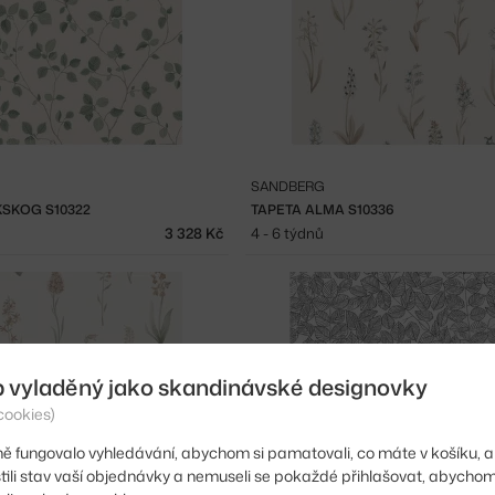
SANDBERG
KSKOG S10322
TAPETA ALMA S10336
3 328 Kč
4 - 6 týdnů
b vyladěný jako skandinávské designovky
cookies)
ě fungovalo vyhledávání, abychom si pamatovali, co máte v košíku, a
stili stav vaší objednávky a nemuseli se pokaždé přihlašovat, abycho