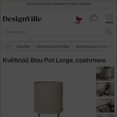
Sleva 5 % pro odběratele
newsletteru
Košík
30 dní na vrácení zboží
0
CZK
MENU
0 Kč
Hledat
HLE
Doplňky
Květináče a truhlíky
Květináče a truhlíky Fer
Květináč Bau Pot Large, cashmere