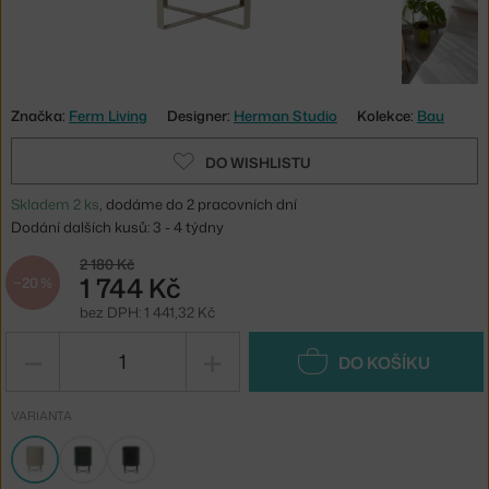
Značka:
Ferm Living
Designer:
Herman Studio
Kolekce:
Bau
DO WISHLISTU
Skladem 2 ks
, dodáme do 2 pracovních dní
Dodání dalších kusů: 3 - 4 týdny
2 180 Kč
1 744 Kč
−20 %
bez DPH: 1 441,32 Kč
−
+
DO KOŠÍKU
VARIANTA