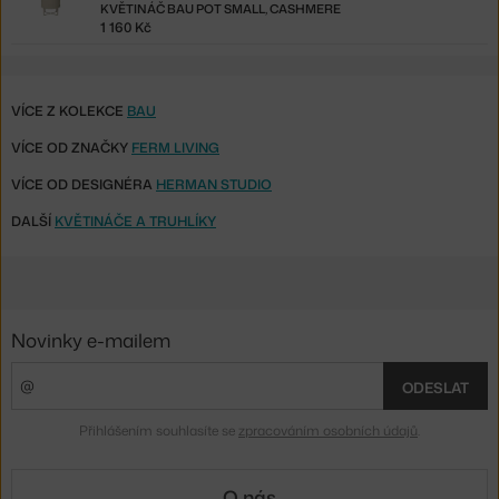
KVĚTINÁČ BAU POT SMALL, CASHMERE
1 160 Kč
VÍCE Z KOLEKCE
BAU
VÍCE OD ZNAČKY
FERM LIVING
VÍCE OD DESIGNÉRA
HERMAN STUDIO
DALŠÍ
KVĚTINÁČE A TRUHLÍKY
Novinky e-mailem
ODESLAT
Přihlášením souhlasíte se
zpracováním osobních údajů
.
O nás