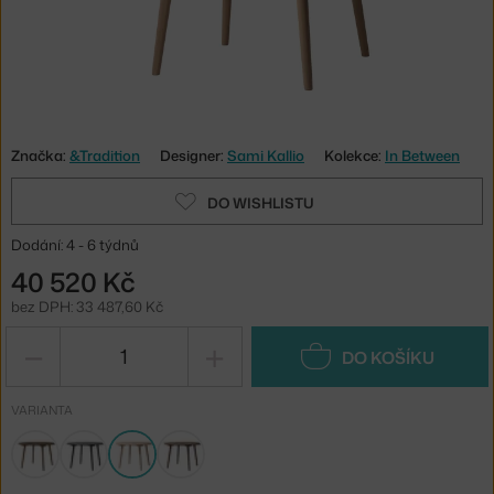
Značka:
&Tradition
Designer:
Sami Kallio
Kolekce:
In Between
DO WISHLISTU
Dodání: 4 - 6 týdnů
40 520 Kč
bez DPH: 33 487,60 Kč
−
+
DO KOŠÍKU
VARIANTA