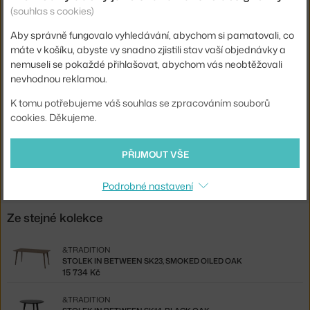
Materiál:
olejovaný dub
(souhlas s cookies)
Podnož:
dřevo
Aby správně fungovalo vyhledávání, abychom si pamatovali, co
Tvar stolu:
kruh
máte v košíku, abyste vy snadno zjistili stav vaší objednávky a
nemuseli se pokaždé přihlašovat, abychom vás neobtěžovali
Deska stolu:
dřevo
nevhodnou reklamou.
Kód produktu
AND-132850A004
K tomu potřebujeme váš souhlas se zpracováním souborů
EAN
5705385005231
cookies. Děkujeme.
Ste zo Slovenska? Prejdite na
In Between SK4 ø120, oiled oak
PŘIJMOUT VŠE
Shopping from the EU? Switch to
In Between SK4 Ø120, oiled oak
Podrobné nastavení
Ze stejné kolekce
&TRADITION
STOLEK IN BETWEEN SK23, SMOKED OILED OAK
15 734 Kč
&TRADITION