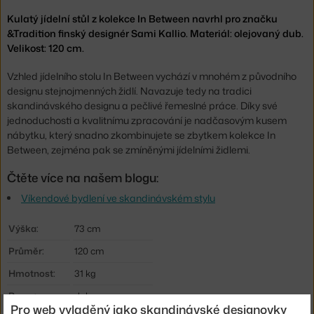
Kulatý jídelní stůl z kolekce In Between navrhl pro značku
&Tradition finský designér Sami Kallio. Materiál: olejovaný dub.
Velikost: 120 cm.
Vzhled jídelního stolu In Between vychází v mnohém z původního
designu stejnojmenných židlí. Navazuje tedy na tradici
skandinávského designu a pečlivé řemeslné práce. Díky své
jednoduchosti a kvalitnímu zpracování je nadčasovým kusem
nábytku, který snadno zkombinujete se zbytkem kolekce In
Between, zejména pak se zmíněnými jídelními židlemi.
Čtěte více na našem blogu:
Víkendové bydlení ve skandinávském stylu
Výška:
73 cm
Průměr:
120 cm
Hmotnost:
31 kg
Barva:
dub
Pro web vyladěný jako skandinávské designovky