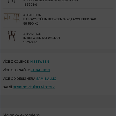
STOLEK IN BETWEEN SK14, BLACK OAK
11 590 Kč
&TRADITION
BAROVÝ STŮL IN BETWEEN SK26, LACQUERED OAK
59 590 Kč
&TRADITION
IN BETWEEN SK1, WALNUT
15 740 Kč
VÍCE Z KOLEKCE
IN BETWEEN
VÍCE OD ZNAČKY
&TRADITION
VÍCE OD DESIGNÉRA
SAMI KALLIO
DALŠÍ
DESIGNOVÉ JÍDELNÍ STOLY
Novinky e-mailem