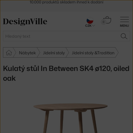
Sleva 5 % pro odběratele
newsletteru
30 dní na vrácení zboží
Košík
0
CZK
MENU
0 Kč
Hledat
HLE
Nábytek
Jídelní stoly
Jídelní stoly &Tradition
Kulatý stůl In Between SK4 ø120, oiled
oak