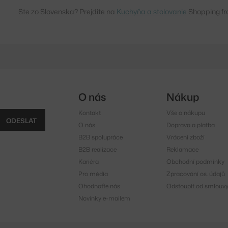
Ste zo Slovenska? Prejdite na
Kuchyňa a stolovanie
Shopping fr
O nás
Nákup
Kontakt
Vše o nákupu
ODESLAT
O nás
Doprava a platba
B2B spolupráce
Vrácení zboží
B2B realizace
Reklamace
Kariéra
Obchodní podmínky
Pro média
Zpracování os. údajů
Ohodnoťte nás
Odstoupit od smlouv
Novinky e-mailem