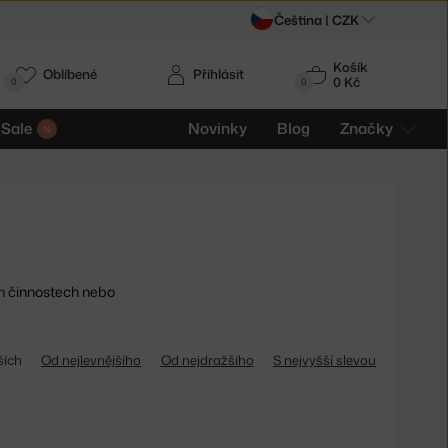
Čeština |
CZK
Košík
Oblíbené
Přihlásit
0 Kč
0
0
Sale
Novinky
Blog
Značky
 činnostech nebo
ších
Od nejlevnějšího
Od nejdražšího
S nejvyšší slevou