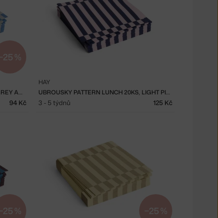
−25 %
HAY
UBROUSKY PATTERN LUNCH 20KS, GREY AND BLUE PILLAR STRIPE
UBROUSKY PATTERN LUNCH 20KS, LIGHT PINK AND DARK BLUE PILLAR STRIPE
94 Kč
3 - 5 týdnů
125 Kč
−25 %
−25 %