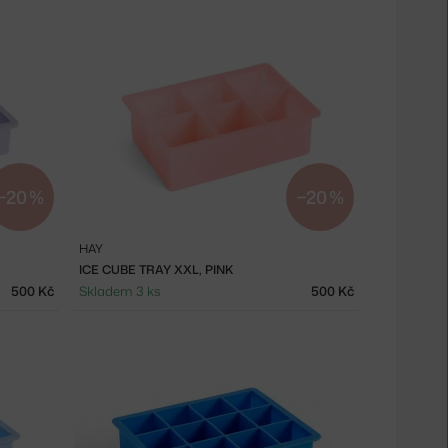
−20 %
−20 %
HAY
ICE CUBE TRAY XXL, PINK
500 Kč
Skladem 3 ks
500 Kč