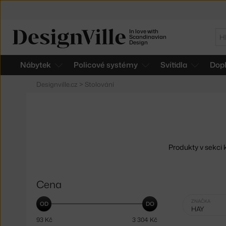
In love with
Hl
Scandinavian
Design
Nábytek
Policové systémy
Svítidla
Dop
Designville.cz
>
Stolování
Produkty v sekci 
Cena
Vybrané
ZNAČKA
HAY
filtry:
93
Kč
3 304
Kč