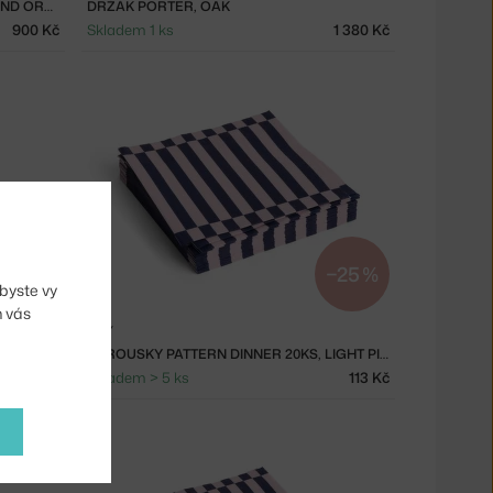
LŽIČKY GLASS SPOONS DUO, PINK AND ORANGE
DRŽÁK PORTER, OAK
900 Kč
Skladem 1 ks
1 380 Kč
−15 %
−25 %
byste vy
m vás
HAY
UBROUSKY PATTERN DINNER 20KS, LIGHT PINK AND DARK BLUE PILLAR STRIPE
1 466 Kč
Skladem > 5 ks
113 Kč