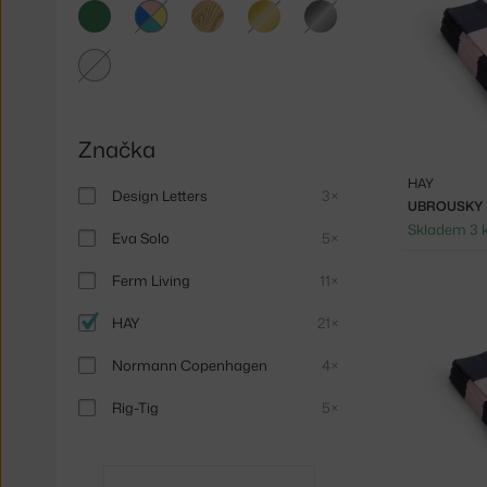
zelená
světlé
zlatá
stříbrná
dřevo
multicolor
čirá
Značka
HAY
Design Letters
3×
Skladem 3 
Eva Solo
5×
Ferm Living
11×
HAY
21×
Normann Copenhagen
4×
Rig-Tig
5×