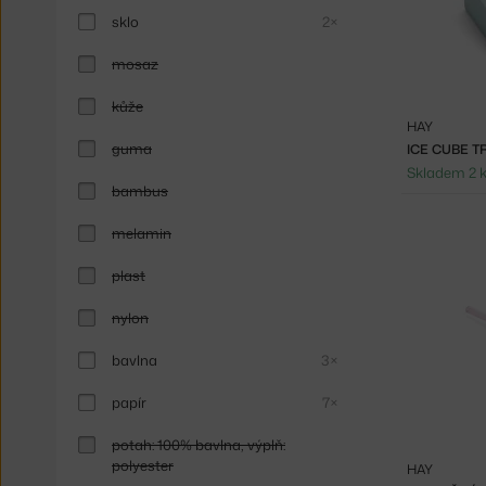
sklo
2×
mosaz
kůže
HAY
guma
ICE CUBE T
Skladem 2 
bambus
melamin
plast
nylon
bavlna
3×
papír
7×
potah: 100% bavlna, výplň:
polyester
HAY