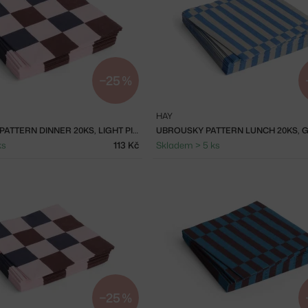
−25 %
HAY
UBROUSKY PATTERN DINNER 20KS, LIGHT PINK, BORDEAUX AND BLACK M CHECK
ks
113 Kč
Skladem > 5 ks
−25 %