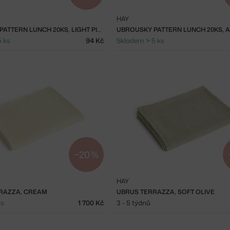
HAY
UBROUSKY PATTERN LUNCH 20KS, LIGHT PINK, BORDEAUX AND BLACK M CHECK
5 ks
94 Kč
Skladem > 5 ks
−20 %
HAY
RAZZA, CREAM
UBRUS TERRAZZA, SOFT OLIVE
ks
1 700 Kč
3 - 5 týdnů