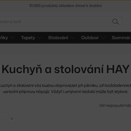
Sleva 5 % pro odběratele
newsletteru
30 dní na vrácení zboží
edat
HLEDAT
lňky
Tapety
Stolování
Outdoor
Summer 
Kuchyň a stolování HAY
kuchyň a stolování vás budou doprovázet při pikniku, pří
každodenních
usnadní přípravu nápojů. Vždyť i umývání nádobí může být stylové.
Od nejpopulárněj
Zrušit filtr