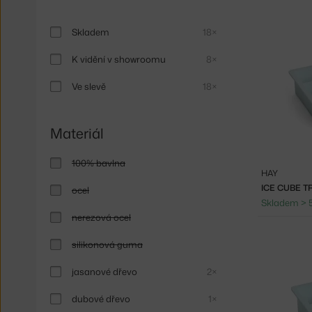
Skladem
18×
K vidění v showroomu
8×
Ve slevě
18×
Materiál
100% bavlna
HAY
ICE CUBE TR
ocel
Skladem > 
nerezová ocel
silikonová guma
jasanové dřevo
2×
dubové dřevo
1×