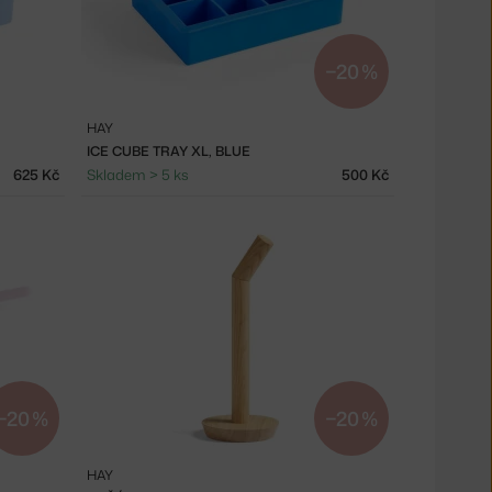
−20 %
HAY
ICE CUBE TRAY XL, BLUE
625 Kč
Skladem > 5 ks
500 Kč
−20 %
−20 %
HAY