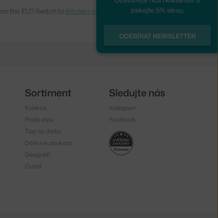
získejte 5% slevu.
om the EU? Switch to
Kitchen and dining
ODEBÍRAT NEWSLETTER
Sortiment
Sledujte nás
Kolekce
Instagram
Podle stylu
Facebook
Tipy na dárky
Dárkové poukazy
Designéři
Outlet
y