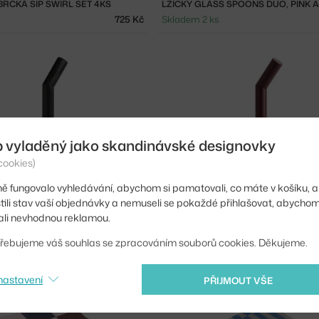
RČKA SIP SWIRL SET 4KS
725 Kč
Skladem 2 ks
b vyladěný jako skandinávské designovky
cookies)
−20 %
ě fungovalo vyhledávání, abychom si pamatovali, co máte v košíku, a
stili stav vaší objednávky a nemuseli se pokaždé přihlašovat, abycho
HAY
li nevhodnou reklamou.
TER, BLACK
DRŽÁK PORTER, BURGUNDY
řebujeme váš souhlas se zpracováním souborů cookies. Děkujeme.
s
1 380 Kč
Skladem 1 ks
nastavení
PŘIJMOUT VŠE