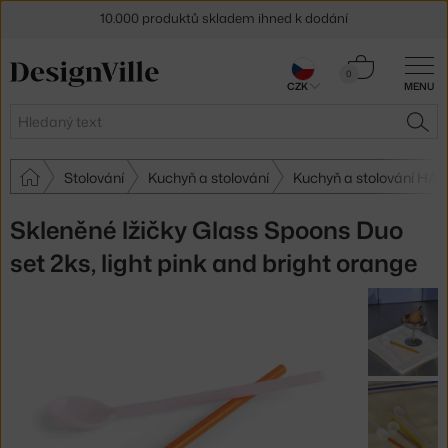
10.000 produktů skladem ihned k dodání
Sleva 5 % pro odběratele
newsletteru
Košík
0
30 dní na vrácení zboží
CZK
MENU
0 Kč
Hledat
HLE
Stolování
Kuchyň a stolování
Kuchyň a stolování HAY
Skleněné lžičky Glass Spoons Duo
set 2ks, light pink and bright orange