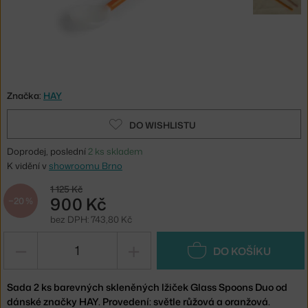
Značka:
HAY
DO WISHLISTU
Doprodej, poslední
2 ks skladem
K vidění v
showroomu Brno
1 125 Kč
900 Kč
−20 %
bez DPH: 743,80 Kč
−
+
DO KOŠÍKU
Sada 2 ks barevných skleněných lžiček Glass Spoons Duo od
dánské značky HAY. Provedení: světle růžová a oranžová.