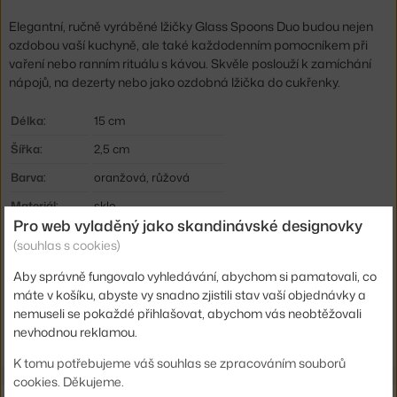
Elegantní, ručně vyráběné lžičky Glass Spoons Duo budou nejen
ozdobou vaší kuchyně, ale také každodenním pomocníkem při
vaření nebo ranním rituálu s kávou. Skvěle poslouží k zamíchání
nápojů, na dezerty nebo jako ozdobná lžička do cukřenky.
Délka:
15 cm
Šířka:
2,5 cm
Barva:
oranžová, růžová
Materiál:
sklo
Pro web vyladěný jako skandinávské designovky
Kód produktu
HAY-AB406-D022-AL59
(souhlas s cookies)
Aby správně fungovalo vyhledávání, abychom si pamatovali, co
Ste zo Slovenska? Prejdite na
Lyžičky Glass Spoons Duo, pink and
máte v košíku, abyste vy snadno zjistili stav vaší objednávky a
orange
nemuseli se pokaždé přihlašovat, abychom vás neobtěžovali
Shopping from the EU? Switch to
Glass Spoons Duo, pink and
nevhodnou reklamou.
orange
K tomu potřebujeme váš souhlas se zpracováním souborů
cookies. Děkujeme.