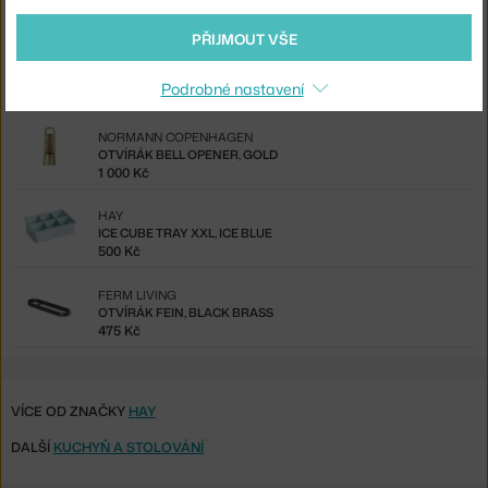
Také by se vám mohlo líbit
PŘIJMOUT VŠE
HAY
UBRUS TERRAZZA, CREAM
Podrobné nastavení
1 700 Kč
NORMANN COPENHAGEN
OTVÍRÁK BELL OPENER, GOLD
1 000 Kč
HAY
ICE CUBE TRAY XXL, ICE BLUE
500 Kč
FERM LIVING
OTVÍRÁK FEIN, BLACK BRASS
475 Kč
VÍCE OD ZNAČKY
HAY
DALŠÍ
KUCHYŇ A STOLOVÁNÍ