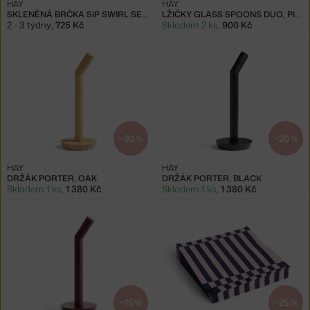
HAY
HAY
SKLENĚNÁ BRČKA SIP SWIRL SET 4KS
LŽIČKY GLASS SPOONS DUO, PINK AND ORANGE
2 - 3 týdny
,
725 Kč
Skladem 2 ks
,
900 Kč
−20 %
−20 %
HAY
HAY
DRŽÁK PORTER, OAK
DRŽÁK PORTER, BLACK
Skladem 1 ks
,
1 380 Kč
Skladem 1 ks
,
1 380 Kč
−15 %
−25 %