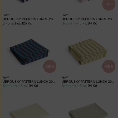
−25 %
HAY
HAY
UBROUSKY PATTERN LUNCH 20KS, LIGHT PINK AND DARK BLUE PILLAR STRIPE
UBROUSKY PATTERN LUNCH 20KS, LIGHT PINK, BORDEAUX AND BLACK M CHECK
3 - 5 týdnů
,
125 Kč
Skladem > 5 ks
,
94 Kč
−25 %
−25 %
HAY
HAY
UBROUSKY PATTERN LUNCH 20KS, ANTHRACITE AND BORDEAUX PILLAR STRIPE
UBROUSKY PATTERN LUNCH 20KS, CREAM AND SAND PILLAR STRIPE
Skladem > 5 ks
,
94 Kč
Skladem > 5 ks
,
94 Kč