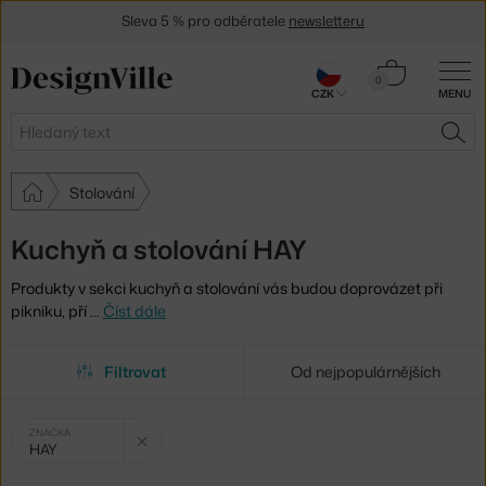
Sleva 5 % pro odběratele
newsletteru
30 dní na vrácení zboží
Košík
0
CZK
MENU
0 Kč
Hledat
HLE
Stolování
Kuchyň a stolování HAY
Produkty v sekci kuchyň a stolování vás budou doprovázet při
pikniku, pří
…
Číst dále
Filtrovat
Od nejpopulárnějších
Vybrané
Zrušit filtr
ZNAČKA
HAY
filtry: