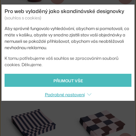
HAY
HAY
Pro web vyladěný jako skandinávské designovky
DRŽÁK PORTER, BURGUNDY
UBROUSKY PATTERN DINNER 20KS, LIGHT PINK AND DARK BLUE PILLAR STRIPE
(souhlas s cookies)
Skladem 1 ks
,
1 466 Kč
Skladem > 5 ks
,
113 Kč
Aby správně fungovalo vyhledávání, abychom si pamatovali, co
máte v košíku, abyste vy snadno zjistili stav vaší objednávky a
nemuseli se pokaždé přihlašovat, abychom vás neobtěžovali
nevhodnou reklamou.
K tomu potřebujeme váš souhlas se zpracováním souborů
cookies. Děkujeme.
−25 %
−25 %
PŘIJMOUT VŠE
HAY
HAY
UBROUSKY PATTERN DINNER 20KS, LIGHT PINK, BORDEAUX AND BLACK M CHECK
UBROUSKY PATTERN LUNCH 20KS, GREY AND BLUE PILLAR STRIPE
Skladem 3 ks
,
113 Kč
Skladem > 5 ks
,
94 Kč
Podrobné nastavení