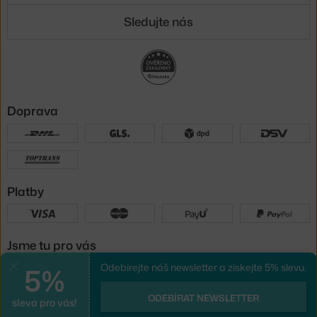
Sledujte nás
Doprava
Platby
Jsme tu pro vás
5%
Odebírejte náš newsletter a získejte 5% slevu.
Zavřít
UX design
a
e-shop na míru
od
ODEBÍRAT NEWSLETTER
sleva pro vás!
PeckaDesign