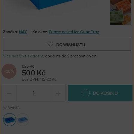
Značka:
HAY
Kolekce:
Formy na led Ice Cube Tray
DO WISHLISTU
Více než 5 ks skladem
, dodáme do 2 pracovních dní
625 Kč
500 Kč
−20 %
bez DPH: 413,22 Kč
−
+
DO KOŠÍKU
VARIANTA