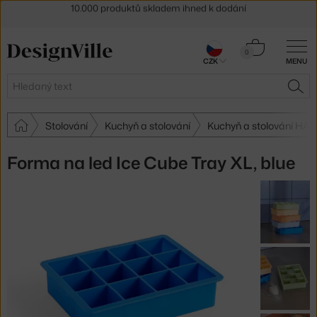
Sleva 5 % pro odběratele
newsletteru
30 dní na vrácení zboží
Košík
0
CZK
MENU
0 Kč
Hledat
HLE
Stolování
Kuchyň a stolování
Kuchyň a stolování HAY
Forma na led Ice Cube Tray XL, blue