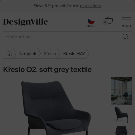
Sleva 5 % pro odběratele
newsletteru
30 dní na vrácení zboží
Košík
0
CZK
MENU
0 Kč
Hledat
HLE
Nábytek
Křesla
Křesla HAY
Křeslo O2, soft grey textile