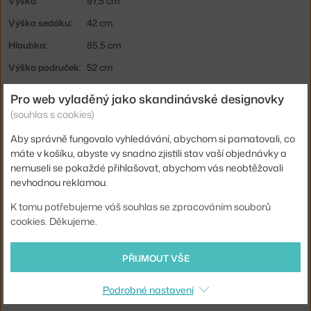
Výška:
97,5 cm
Výška sedáku:
42 cm
Hloubka:
85,5 cm
Výška područek:
52 cm
Šířka:
86,5 cm
Pro web vyladěný jako skandinávské designovky
Hmotnost:
14 kg
(souhlas s cookies)
Područky:
s područkami
Aby správně fungovalo vyhledávání, abychom si pamatovali, co
máte v košíku, abyste vy snadno zjistili stav vaší objednávky a
Barva:
tmavě šedá
nemuseli se pokaždé přihlašovat, abychom vás neobtěžovali
Materiál:
textilní potah, práškově lakovaná ocel
nevhodnou reklamou.
Sedák:
čalouněný
K tomu potřebujeme váš souhlas se zpracováním souborů
cookies. Děkujeme.
Podnož:
kov
Kód produktu
HAY-AF351-F480-AU31-03AC
PŘIJMOUT VŠE
Ste zo Slovenska? Prejdite na
Kreslo O2, soft grey
Podrobné nastavení
Shopping from the EU? Switch to
O2 Lounge Chair, soft grey