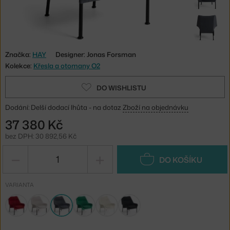
Značka:
HAY
Designer: Jonas Forsman
Kolekce:
Křesla a otomany O2
DO WISHLISTU
Dodání: Delší dodací lhůta - na dotaz
Zboží na objednávku
37 380 Kč
bez DPH: 30 892,56 Kč
−
+
DO KOŠÍKU
VARIANTA