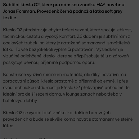
Subtilní křeslo O2, které pro dánskou značku HAY navrhnul
Jonas Forsman. Provedení: černá podnož a látka soft grey
textile.
Křeslo O2 představuje chytré řešení sezení, které spojuje lehkost,
technickou čistotu a vysoký komfort. Základem je subtilní rám z
ocelových trubek, na který je natažená samonosná, smrštitelná
látka. To vše bez jakékoli výplně či polstrování. Výsledkem je
vizuálně odlehčené křeslo, které se přizpůsobuje tělu a zároveň
poskytuje pevnou, příjemně podpůrnou oporu.
Konstrukce využívá minimum materiálů, ale díky inovativnímu
zpracování působí křeslo prostorně a příjemně objemně. I přes
svou technickou střídmost je křeslo O2 překvapivě pohodlné. Je
ideální pro delší sezení doma, v lounge zónách nebo třeba v
hotelových lobby.
Křeslo O2 se vyrábí také v několika dalších barevných
provedeních a bude se skvěle kombinovat s otomanem ve stejné
látce.