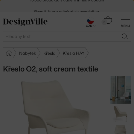
Sleva 5 % pro odběratele
newsletteru
30 dní na vrácení zboží
Košík
0
CZK
MENU
0 Kč
Hledat
HLE
Nábytek
Křesla
Křesla HAY
Křeslo O2, soft cream textile