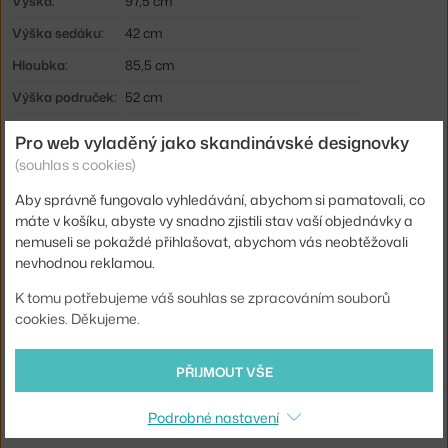
Výška:
97,5 cm
Výška sedáku:
42 cm
Hloubka:
85,5 cm
Výška područek:
52 cm
Šířka:
86,5 cm
Pro web vyladěný jako skandinávské designovky
Hmotnost:
14 kg
(souhlas s cookies)
Područky:
s područkami
Aby správně fungovalo vyhledávání, abychom si pamatovali, co
máte v košíku, abyste vy snadno zjistili stav vaší objednávky a
Barva:
krémová
nemuseli se pokaždé přihlašovat, abychom vás neobtěžovali
Materiál:
textilní potah, práškově lakovaná ocel
nevhodnou reklamou.
Sedák:
čalouněný
K tomu potřebujeme váš souhlas se zpracováním souborů
cookies. Děkujeme.
Podnož:
kov
Kód produktu
HAY-AF350-F476-AU31-03AA
PŘIJMOUT VŠE
Ste zo Slovenska? Prejdite na
Kreslo O2, soft cream
Podrobné nastavení
Shopping from the EU? Switch to
O2 Lounge Chair, soft cream