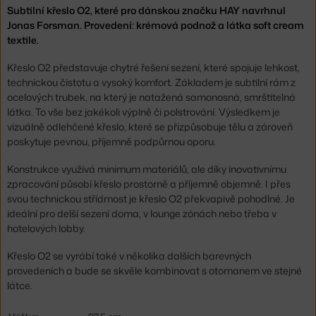
Subtilní křeslo O2, které pro dánskou značku HAY navrhnul
Jonas Forsman. Provedení: krémová podnož a látka soft cream
textile.
Křeslo O2 představuje chytré řešení sezení, které spojuje lehkost,
technickou čistotu a vysoký komfort. Základem je subtilní rám z
ocelových trubek, na který je natažená samonosná, smrštitelná
látka. To vše bez jakékoli výplně či polstrování. Výsledkem je
vizuálně odlehčené křeslo, které se přizpůsobuje tělu a zároveň
poskytuje pevnou, příjemně podpůrnou oporu.
Konstrukce využívá minimum materiálů, ale díky inovativnímu
zpracování působí křeslo prostorně a příjemně objemně. I přes
svou technickou střídmost je křeslo O2 překvapivě pohodlné. Je
ideální pro delší sezení doma, v lounge zónách nebo třeba v
hotelových lobby.
Křeslo O2 se vyrábí také v několika dalších barevných
provedeních a bude se skvěle kombinovat s otomanem ve stejné
látce.