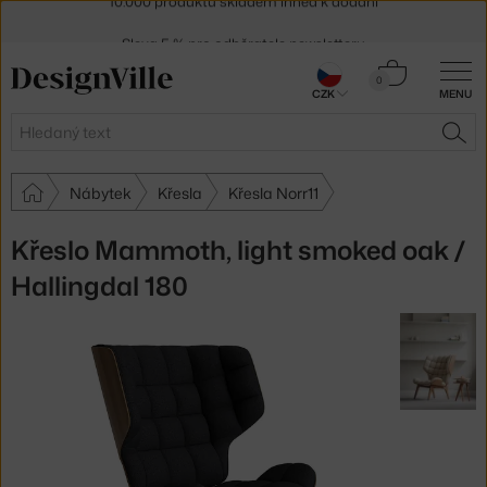
Sleva 5 % pro odběratele
newsletteru
30 dní na vrácení zboží
Košík
0
CZK
MENU
0 Kč
Hledat
HLE
Nábytek
Křesla
Křesla Norr11
Křeslo Mammoth, light smoked oak /
Hallingdal 180