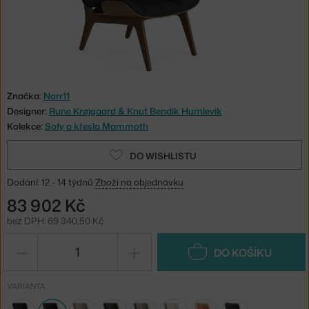
Značka:
Norr11
Designer:
Rune Krøjgaard & Knut Bendik Humlevik
Kolekce:
Sofy a křesla Mammoth
DO WISHLISTU
Dodání: 12 - 14 týdnů
Zboží na objednávku
83 902 Kč
bez DPH: 69 340,50 Kč
−
+
DO KOŠÍKU
VARIANTA