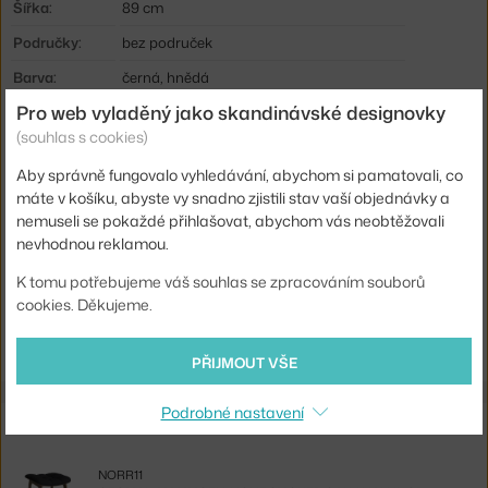
Šířka:
89 cm
Područky:
bez područek
Barva:
černá, hnědá
Pro web vyladěný jako skandinávské designovky
Materiál:
dubové dřevo, textilní potah, dubová dýha
(souhlas s cookies)
Sedák:
čalouněný
Aby správně fungovalo vyhledávání, abychom si pamatovali, co
Podnož:
dřevo
máte v košíku, abyste vy snadno zjistili stav vaší objednávky a
Kód produktu
N11-201430-LSO-F3
nemuseli se pokaždé přihlašovat, abychom vás neobtěžovali
nevhodnou reklamou.
Ste zo Slovenska? Prejdite na
Kreslo Mammoth, light smoked oak
K tomu potřebujeme váš souhlas se zpracováním souborů
/ Hallingdal 180
cookies. Děkujeme.
Shopping from the EU? Switch to
Mammoth Chair, light smoked
oak / Hallingdal 180
PŘIJMOUT VŠE
Podrobné nastavení
Související produkty
NORR11