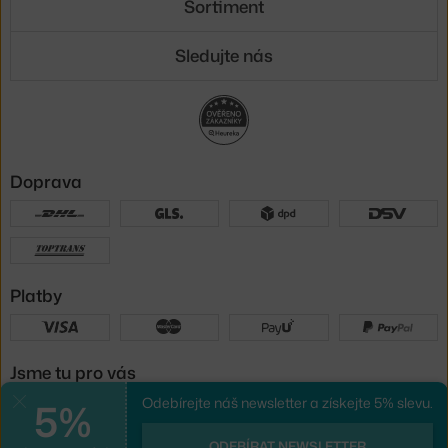
Sortiment
Sledujte nás
Doprava
Platby
Jsme tu pro vás
5%
Odebírejte náš newsletter a získejte 5% slevu.
Zavřít
UX design
a
e-shop na míru
od
ODEBÍRAT NEWSLETTER