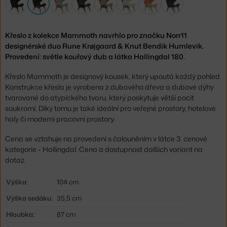
Křeslo z kolekce Mammoth navrhlo pro značku Norr11
designérské duo Rune Krøjgaard & Knut Bendik Humlevik.
Provedení: světle kouřový dub a látka Hallingdal 180.
Křeslo Mammoth je designový kousek, který upoutá každý pohled.
Konstrukce křesla je vyrobena z dubového dřeva a dubové dýhy
tvarované do atypického tvaru, který poskytuje větší pocit
soukromí. Díky tomu je také ideální pro veřejné prostory, hotelové
haly či moderní pracovní prostory.
Cena se vztahuje na provedení s čalouněním v látce 3. cenové
kategorie - Hallingdal. Cena a dostupnost dalších variant na
dotaz.
Výška:
104 cm
Výška sedáku:
35,5 cm
Hloubka:
87 cm