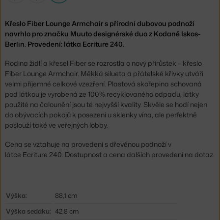
Křeslo Fiber Lounge Armchair s přírodní dubovou podnoží
navrhlo pro značku Muuto designérské duo z Kodaně Iskos-
Berlin. Provedení: látka Ecriture 240.
Rodina židlí a křesel Fiber se rozrostla o nový přírůstek – křeslo
Fiber Lounge Armchair. Měkká silueta a přátelské křivky utváří
velmi příjemné celkové vzezření. Plastová skořepina schovaná
pod látkou je vyrobená ze 100% recyklovaného odpadu, látky
použité na čalounění jsou té nejvyšší kvality. Skvěle se hodí nejen
do obývacích pokojů k posezení u sklenky vína, ale perfektně
poslouží také ve veřejných lobby.
Cena se vztahuje na provedení s dřevěnou podnoží v
látce Ecriture 240. Dostupnost a cena dalších provedení na dotaz.
Výška:
88,1 cm
Výška sedáku:
42,8 cm