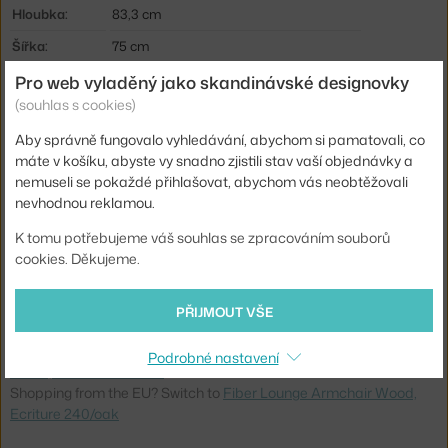
Hloubka:
83,3 cm
Šířka:
75 cm
Područky:
s područkami
Pro web vyladěný jako skandinávské designovky
(souhlas s cookies)
Barva:
béžová
Aby správně fungovalo vyhledávání, abychom si pamatovali, co
Materiál:
polypropylen, podnož dub, textilní potah
máte v košíku, abyste vy snadno zjistili stav vaší objednávky a
Sedák:
čalouněný
nemuseli se pokaždé přihlašovat, abychom vás neobtěžovali
nevhodnou reklamou.
Podnož:
dřevo
K tomu potřebujeme váš souhlas se zpracováním souborů
Typ:
Křeslo / ottoman
cookies. Děkujeme.
Kód produktu
MUU-FILARWOUEB08041
EAN
5713292827129
PŘIJMOUT VŠE
Ste zo Slovenska? Prejdite na
Kreslo Fiber Lounge Armchair
Podrobné nastavení
Wood, Ecriture 240/oak
Shopping from the EU? Switch to
Fiber Lounge Armchair Wood,
Ecriture 240/oak