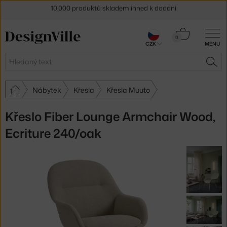
Sleva 5 % pro odběratele
newsletteru
Košík
30 dní na vrácení zboží
0
CZK
MENU
0 Kč
Hledat
HLE
Nábytek
Křesla
Křesla Muuto
Křeslo Fiber Lounge Armchair Wood,
Ecriture 240/oak