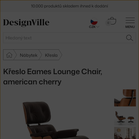
10.000 produktů skladem ihned k dodání
Sleva 5 % pro odběratele
newsletteru
Košík
0
CZK
MENU
0 Kč
30 dní na vrácení zboží
Hledat
HLE
Nábytek
Křesla
Křeslo Eames Lounge Chair,
american cherry