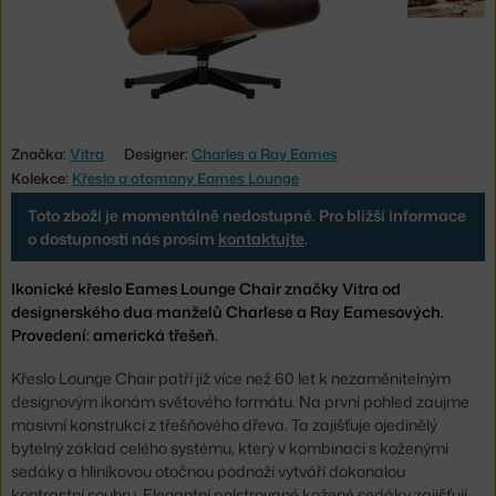
Značka:
Vitra
Designer:
Charles a Ray Eames
Kolekce:
Křesla a otomany Eames Lounge
Toto zboží je momentálně nedostupné. Pro bližší informace
o dostupnosti nás prosím
kontaktujte
.
Ikonické křeslo Eames Lounge Chair značky Vitra od
designerského dua manželů Charlese a Ray Eamesových.
Provedení: americká třešeň.
Křeslo Lounge Chair patří již více než 60 let k nezaměnitelným
designovým ikonám světového formátu. Na první pohled zaujme
masivní konstrukcí z třešňového dřeva. Ta zajišťuje ojedinělý
bytelný základ celého systému, který v kombinaci s koženými
sedáky a hliníkovou otočnou podnoží vytváří dokonalou
kontrastní souhru. Elegantní polstrované kožené sedáky zajišťují