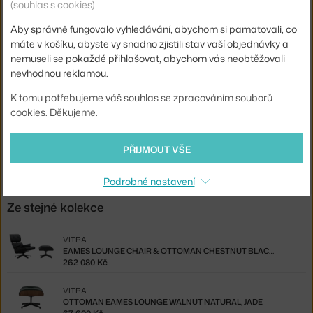
(souhlas s cookies)
Šířka:
84 cm
Aby správně fungovalo vyhledávání, abychom si pamatovali, co
Područky:
s područkami
máte v košíku, abyste vy snadno zjistili stav vaší objednávky a
Barva:
hnědá
nemuseli se pokaždé přihlašovat, abychom vás neobtěžovali
nevhodnou reklamou.
Materiál:
kůže, hliník, třešňové dřevo
K tomu potřebujeme váš souhlas se zpracováním souborů
Sedák:
čalouněný
cookies. Děkujeme.
Podnož:
kov, otočná
Kód produktu
VIT-41213400-2
PŘIJMOUT VŠE
Podrobné nastavení
Ze stejné kolekce
VITRA
EAMES LOUNGE CHAIR & OTTOMAN CHESTNUT BLACK, NERO
262 080 Kč
VITRA
OTTOMAN EAMES LOUNGE WALNUT NATURAL, JADE