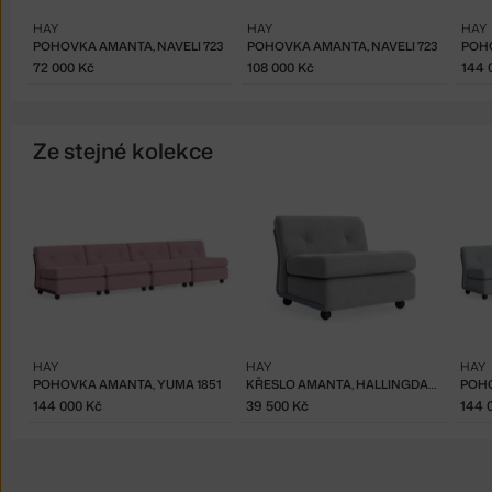
HAY
HAY
HAY
POHOVKA AMANTA, NAVELI 723
POHOVKA AMANTA, NAVELI 723
POHO
72 000 Kč
108 000 Kč
144 
Ze stejné kolekce
HAY
HAY
HAY
POHOVKA AMANTA, YUMA 1851
KŘESLO AMANTA, HALLINGDAL 130
POHO
144 000 Kč
39 500 Kč
144 