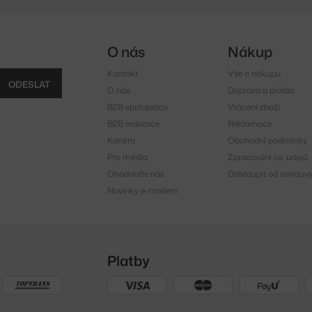
O nás
Nákup
Kontakt
Vše o nákupu
ODESLAT
O nás
Doprava a platba
B2B spolupráce
Vrácení zboží
B2B realizace
Reklamace
Kariéra
Obchodní podmínky
Pro média
Zpracování os. údajů
Ohodnoťte nás
Odstoupit od smlouv
Novinky e-mailem
Platby