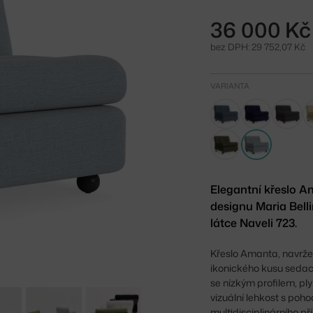
36 000 Kč
bez DPH: 29 752,07 Kč
VARIANTA
Elegantní křeslo A
designu Maria Bell
látce Naveli 723.
Křeslo Amanta, navrže
ikonického kusu sedací
se nízkým profilem, pl
vizuální lehkost s poh
multidisciplinárního př