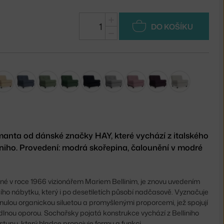
+
DO KOŠÍKU
−
manta od dánské značky HAY, které vychází z italského
iniho. Provedení: modrá skořepina, čalounění v modré
né v roce 1966 vizionářem Mariem Bellinim, je znovu uvedením
ho nábytku, který i po desetiletích působí nadčasově. Vyznačuje
ynulou organickou siluetou a promyšlenými proporcemi, jež spojují
odlnou oporou. Sochařsky pojatá konstrukce vychází z Belliniho
ístupu, který hladce propojuje formu a funkci.