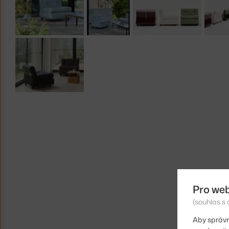
Pro we
(souhlas s 
Aby správn