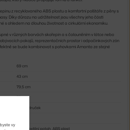
epinu z recyklovaného ABS plastu a komfortní polštáře z pěny s
y. Díky důrazu na udržitelnost jsou všechny jeho části
né s ohledem na dlouhou životnost a cirkulární ekonomiku.
upné v různých barvách skořepin a s čalouněním v látce nebo
o obývacích pokojů, reprezentačních prostor i odpočinkových zón
Perfektně se bude kombinovat s pohovkami Amanta ze stejné
69 cm
43 cm
79,5 cm
79 cm
bez područek
modrá
byste vy
pěna, textilní potah, ABS plast