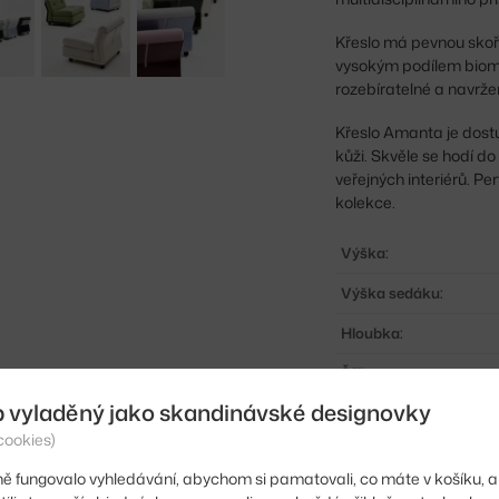
Křeslo má pevnou skoř
vysokým podílem biomas
rozebíratelné a navrže
Křeslo Amanta je dost
kůži. Skvěle se hodí d
veřejných interiérů. 
kolekce.
Výška:
Výška sedáku:
Hloubka:
Šířka:
b vyladěný jako skandinávské designovky
Područky:
cookies)
Barva:
ě fungovalo vyhledávání, abychom si pamatovali, co máte v košíku, a
Materiál: