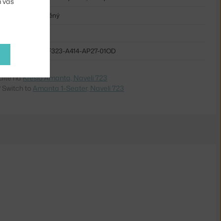
m vás
čalouněný
plast
HAY-AF323-A414-AP27-01OD
dite na
Kreslo Amanta, Naveli 723
 Switch to
Amanta 1-Seater, Naveli 723