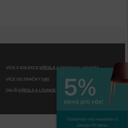
VÍCE Z KOLEKCE
KŘESLA A POHOVKY AMANTA
5%
Zavřít
VÍCE OD ZNAČKY
HAY
DALŠÍ
KŘESLA A LOUNGE ŽIDLE
sleva pro vás!
Odebírejte náš newsletter a
získejte 5% slevu.