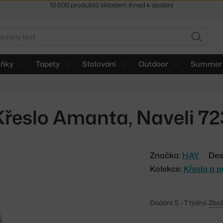
Sleva 5 % pro odběratele
newsletteru
30 dní na vrácení zboží
edat
HLEDAT
lňky
Tapety
Stolování
Outdoor
Summer 
Křeslo Amanta, Naveli 72
Značka:
HAY
Des
Kolekce:
Křesla a 
Dodání: 5 - 7 týdnů
Zbož