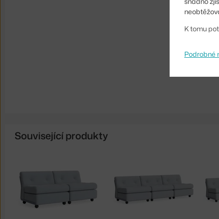
snadno zji
neobtěžova
K tomu pot
Podrobné 
Související produkty