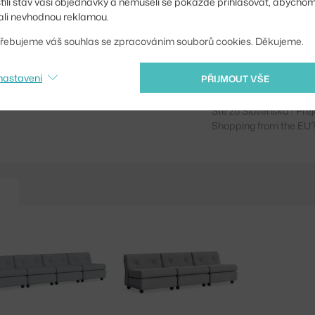
stili stav vaší objednávky a nemuseli se pokaždé přihlašovat, abycho
li nevhodnou reklamou.
Sedák:
řebujeme váš souhlas se zpracováním souborů cookies. Děkujeme.
Podnož:
Kód produktu
nastavení
PŘIJMOUT VŠE
Ste zo Slovenska? Prej
Shopping from the EU?