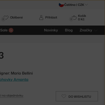
Čeština |
CZK
Košík
Oblíbené
Přihlásit
0 Kč
0
0
Sale
Novinky
Blog
Značky
3
igner: Mario Bellini
pohovky Amanta
í na objednávku
DO WISHLISTU