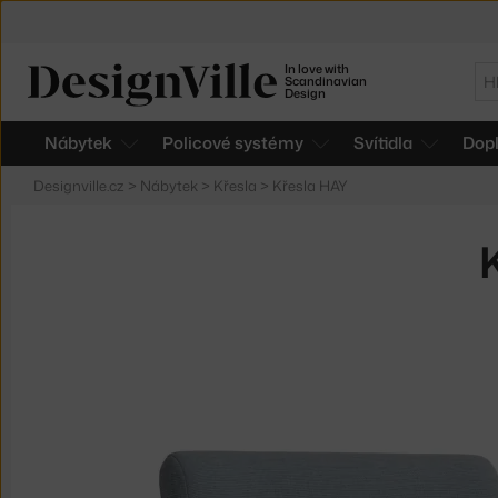
In love with
Hl
Scandinavian
Design
Nábytek
Policové systémy
Svítidla
Dop
Designville.cz
>
Nábytek
>
Křesla
>
Křesla HAY