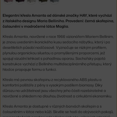
Elegantní křeslo Amanta od dánské značky HAY, které vychází
z italského designu Maria Belliniho. Provedení: černá skořepina,
čalounění v modročerné látce Maglia.
Křeslo Amanta, navržené v roce 1966 vizionářem Mariem Bellinim,
je znovu uvedením ikonického kusu sedacího nábytku, který i po
desetiletích působí nadčasově. Vyznačuje se nízkým profilem,
plynulou organickou siluetou a promyšlenými proporcemi, jež
spojují vizuální lehkost s pohodlnou oporou. Sochařsky pojatá
konstrukce vychází z Belliniho multidisciplinárního přístupu, který
hladce propojuje formu a funkci.
Křeslo má pevnou skořepinu z recyklovaného ABS plastu a
komfortní polštáře z pěny s vysokým podílem biomasy. Díky
důrazu na udržitelnost jsou všechny jeho části rozebíratelné a
navržené s ohledem na dlouhou životnost a cirkulární ekonomiku.
Křeslo Amanta je dostupné v různých barvách skořepin a s
čalouněním v látce nebo kůži. Skvěle se hodí do obývacích pokojů,