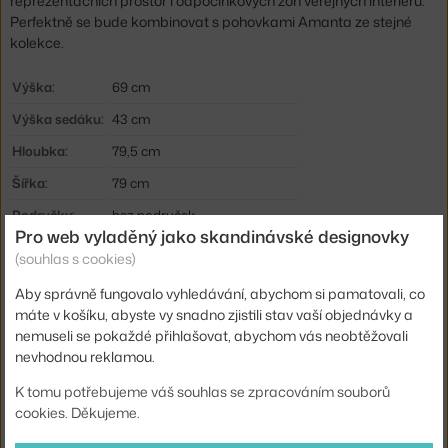
reprezentačních prostor i odpočinkových zón veřejných interiérů.
Perfektně se bude kombinovat s pohovkami Amanta ze stejné
kolekce.
Výška:
69 cm
Výška sedáku:
43 cm
Hloubka:
79,5 cm
Šířka:
79 cm
Područky:
bez područek
Pro web vyladěný jako skandinávské designovky
Barva:
černá, tmavě modrá
(souhlas s cookies)
Materiál:
pěna, textilní potah, ABS plast
Aby správně fungovalo vyhledávání, abychom si pamatovali, co
Sedák:
čalouněný
máte v košíku, abyste vy snadno zjistili stav vaší objednávky a
nemuseli se pokaždé přihlašovat, abychom vás neobtěžovali
Podnož:
plast
nevhodnou reklamou.
Kód produktu
HAY-AF321-A414-AN21-02GA
K tomu potřebujeme váš souhlas se zpracováním souborů
cookies. Děkujeme.
Ste zo Slovenska? Prejdite na
Kreslo Amanta, Maglia blue black
Shopping from the EU? Switch to
Amanta 1-Seater, Maglia blue