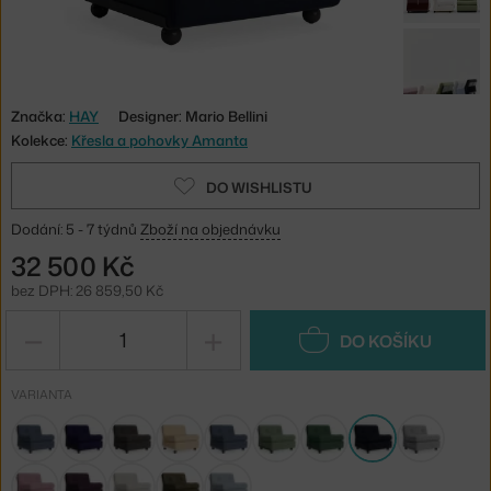
Značka:
HAY
Designer: Mario Bellini
Kolekce:
Křesla a pohovky Amanta
DO WISHLISTU
Dodání: 5 - 7 týdnů
Zboží na objednávku
32 500 Kč
bez DPH: 26 859,50 Kč
−
+
DO KOŠÍKU
VARIANTA