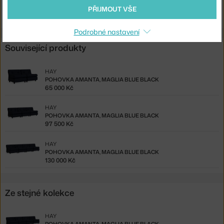
black
PŘIJMOUT VŠE
Podrobné nastavení
Související produkty
HAY
POHOVKA AMANTA, MAGLIA BLUE BLACK
65 000 Kč
HAY
POHOVKA AMANTA, MAGLIA BLUE BLACK
97 500 Kč
HAY
POHOVKA AMANTA, MAGLIA BLUE BLACK
130 000 Kč
Ze stejné kolekce
HAY