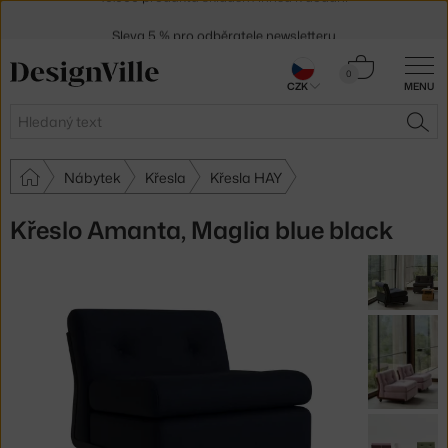
Sleva 5 % pro odběratele
newsletteru
30 dní na vrácení zboží
Košík
0
CZK
MENU
0 Kč
Hledat
HLE
Nábytek
Křesla
Křesla HAY
Křeslo Amanta, Maglia blue black