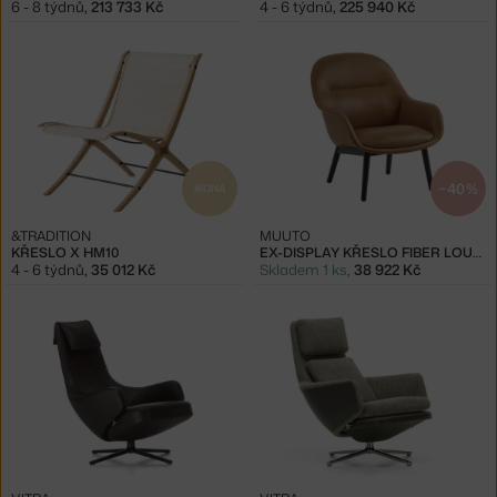
6 - 8 týdnů
,
213 733 Kč
4 - 6 týdnů
,
225 940 Kč
−40 %
IKONA
&TRADITION
MUUTO
KŘESLO X HM10
EX-DISPLAY KŘESLO FIBER LOUNGE WOOD, COGNAC
4 - 6 týdnů
,
35 012 Kč
Skladem 1 ks
,
38 922 Kč