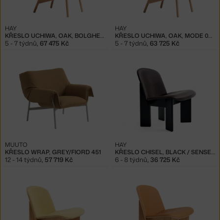
HAY
HAY
KŘESLO UCHIWA, OAK, BOLGHERI LGG60/SENSE NOUGAT
KŘESLO UCHIWA, OAK, MODE 009/SENSE NOUGAT
5 - 7 týdnů
,
67 475 Kč
5 - 7 týdnů
,
63 725 Kč
MUUTO
HAY
KŘESLO WRAP, GREY/FIORD 451
KŘESLO CHISEL, BLACK / SENSE DARK BROWN
12 - 14 týdnů
,
57 719 Kč
6 - 8 týdnů
,
36 725 Kč