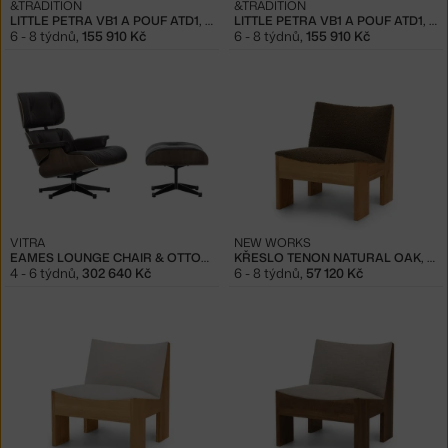
&TRADITION
&TRADITION
LITTLE PETRA VB1 A POUF ATD1, OAK/SHEEPSKIN HONEY
LITTLE PETRA VB1 A POUF ATD1, WALNUT/SHEEPSKIN HONEY
6 - 8 týdnů
,
155 910 Kč
6 - 8 týdnů
,
155 910 Kč
VITRA
NEW WORKS
EAMES LOUNGE CHAIR & OTTOMAN WALNUT DARK, CHOCOLATE
KŘESLO TENON NATURAL OAK, ZINC DRAKE MOCHA
4 - 6 týdnů
,
302 640 Kč
6 - 8 týdnů
,
57 120 Kč