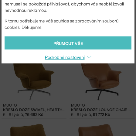
nemuseli se pokaždé přihlašovat, abychom vás neobtěžovali
nevhodnou reklamou.
K tomu potřebujeme váš souhlas se zpracováním souborů
cookies. Děkujeme.
MUUTO
MUUTO
KŘESLO DOZE & OTTOMAN SWIVEL, HEARTH 8 / ALUMINUM
KŘESLO DOZE & OTTOMAN SWIVEL, LEATHER COGNAC / BLACK
6 - 8 týdnů
,
106 737 Kč
6 - 8 týdnů
,
124 342 Kč
PŘIJMOUT VŠE
Podrobné nastavení
MUUTO
MUUTO
KŘESLO DOZE SWIVEL, HEARTH 8 / ALUMINUM
KŘESLO DOZE LOUNGE CHAIR SWIVEL, LEATHER COGNAC / BLACK
6 - 8 týdnů
,
76 682 Kč
6 - 8 týdnů
,
91 772 Kč