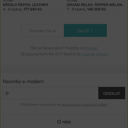
VITRA
VITRA
KŘESLO REPOS, LEATHER
GRAND RELAX, PEPPER MELANGE/ UMBRA GREY
4 - 6 týdnů
,
177 840 Kč
7 - 9 týdnů
,
148 200 Kč
Stránka 1 ze 4
DALŠÍ
Ste zo Slovenska? Prejdite na
Kreslá
Shopping from the EU? Switch to
Lounge chairs
Novinky e-mailem
ODESLAT
Přihlášením souhlasíte se
zpracováním osobních údajů
.
O nás