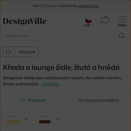
Sleva 5 % pro odběratele
newsletteru
30 dní na vrácení zboží
Košík
0
CZK
MENU
0 Kč
Hledat
HLE
Nábytek
Křesla a lounge židle, žlutá a hnědá
Designová křesla jsou nadčasovými kousky do vašeho interiéru.
Křesla prémiových
…
Číst dále
Filtrovat
Od nejpopulárnějších
Vybrané
Zrušit filtr
Zrušit filtr
BARVA
BARVA
filtry:
žlutá
hnědá