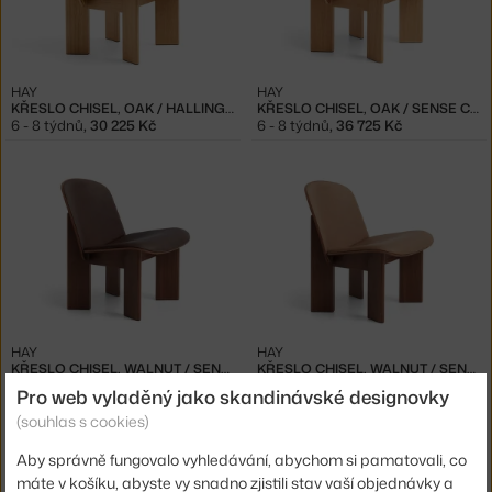
HAY
HAY
KŘESLO CHISEL, OAK / HALLINGDAL 407
KŘESLO CHISEL, OAK / SENSE COGNAC
6 - 8 týdnů
,
30 225 Kč
6 - 8 týdnů
,
36 725 Kč
HAY
HAY
KŘESLO CHISEL, WALNUT / SENSE DARK BROWN
KŘESLO CHISEL, WALNUT / SENSE NOUGAT
6 - 8 týdnů
,
44 225 Kč
8 - 10 týdnů
,
44 225 Kč
Pro web vyladěný jako skandinávské designovky
(souhlas s cookies)
Aby správně fungovalo vyhledávání, abychom si pamatovali, co
máte v košíku, abyste vy snadno zjistili stav vaší objednávky a