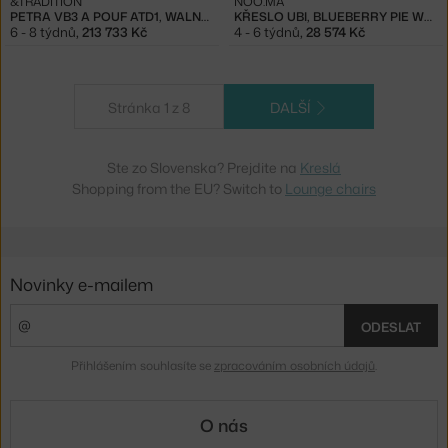
&TRADITION
NOO.MA
PETRA VB3 A POUF ATD1, WALNUT/SHEEPSKIN HONEY
KŘESLO UBI, BLUEBERRY PIE WOOL
6 - 8 týdnů
,
213 733 Kč
4 - 6 týdnů
,
28 574 Kč
Stránka 1 z 8
DALŠÍ
Ste zo Slovenska? Prejdite na
Kreslá
Shopping from the EU? Switch to
Lounge chairs
Novinky e-mailem
ODESLAT
Přihlášením souhlasíte se
zpracováním osobních údajů
.
O nás