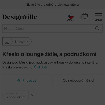
Sleva 5 % pro odběratele
newsletteru
30 dní na vrácení zboží
Košík
0
CZK
MENU
0 Kč
Hledat
HLE
Nábytek
Křesla a lounge židle, s područkami
Designová křesla jsou nadčasovými kousky do vašeho interiéru.
Křesla prémiových
…
Číst dále
Filtrovat
Od nejpopulárnějších
Vybrané
Zrušit filtr
PODRUČKY
s područkami
filtry: