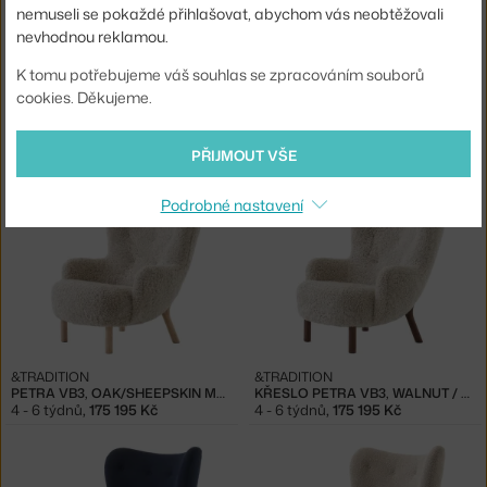
nemuseli se pokaždé přihlašovat, abychom vás neobtěžovali
nevhodnou reklamou.
K tomu potřebujeme váš souhlas se zpracováním souborů
cookies. Děkujeme.
&TRADITION
&TRADITION
KŘESLO PETRA VB3, OAK / SHEEPSKIN SAHARA
PETRA VB3, WALNUT / SHEEPSKIN SAHARA
4 - 6 týdnů
,
175 195 Kč
4 - 6 týdnů
,
175 195 Kč
PŘIJMOUT VŠE
Podrobné nastavení
&TRADITION
&TRADITION
PETRA VB3, OAK/SHEEPSKIN MOONLIGHT
KŘESLO PETRA VB3, WALNUT / SHEEPSKIN MOONLIGHT
4 - 6 týdnů
,
175 195 Kč
4 - 6 týdnů
,
175 195 Kč