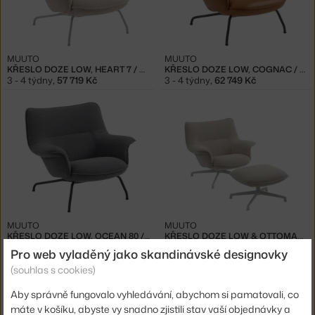
MUUTO
MUUTO
KŘESLO DOZE LOW, HEART 7 / GREY
KŘESLO DOZE LOW, COGNAC / ANTHRACITE
3 - 4 týdny
,
57 719 Kč
3 - 4 týdny
,
62 749 Kč
MUUTO
MUUTO
KŘESLO DOZE LOW, OCEAN 80 / ANTHRACITE
KŘESLO DOZE LOW & OTTOMAN SWIVEL, HEART 7 / GREY
3 - 4 týdny
,
47 659 Kč
6 - 8 týdnů
,
92 804 Kč
Pro web vyladěný jako skandinávské designovky
(souhlas s cookies)
Aby správně fungovalo vyhledávání, abychom si pamatovali, co
máte v košíku, abyste vy snadno zjistili stav vaší objednávky a