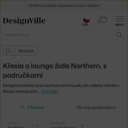
10.000 produktů skladem ihned k dodání
Sleva 5 % pro odběratele
newsletteru
Košík
0
CZK
MENU
0 Kč
30 dní na vrácení zboží
Hledat
HLE
Nábytek
Křesla a lounge židle Northern, s
područkami
Designová křesla jsou nadčasovými kousky do vašeho interiéru.
Křesla prémiových
…
Číst dále
Filtrovat
Od nejpopulárnějších
Vybrané
Zrušit filtr
Zrušit filtr
ZNAČKA
PODRUČKY
Northern
s područkami