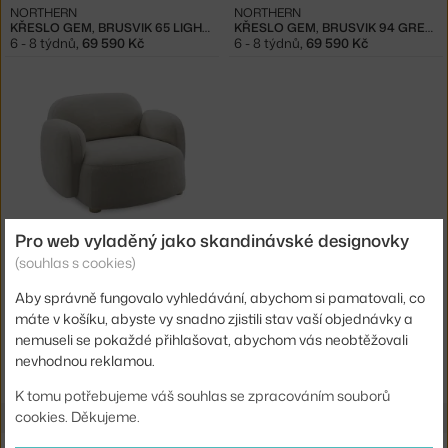
NORTHERN
NORTHERN
KŘESLO GEM, BRUSVIK 65 LIGHT BROWN
KŘESLO GEM, BRUSVIK 94 GREY BLUE
6 - 8 týdnů
,
69 590 Kč
6 - 8 týdnů
,
69 590 Kč
Pro web vyladěný jako skandinávské designovky
NORTHERN
(souhlas s cookies)
KŘESLO GEM, MOSS 11 BEIGE
6 - 8 týdnů
,
95 600 Kč
Aby správně fungovalo vyhledávání, abychom si pamatovali, co
máte v košíku, abyste vy snadno zjistili stav vaší objednávky a
nemuseli se pokaždé přihlašovat, abychom vás neobtěžovali
Ste zo Slovenska? Prejdite na
Kreslá
nevhodnou reklamou.
Shopping from the EU? Switch to
Lounge chairs
K tomu potřebujeme váš souhlas se zpracováním souborů
cookies. Děkujeme.