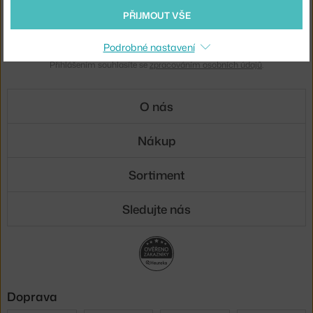
Novinky e-mailem
PŘIJMOUT VŠE
ODESLAT
Podrobné nastavení
Přihlášením souhlasíte se
zpracováním osobních údajů
.
O nás
Nákup
Sortiment
Sledujte nás
Doprava