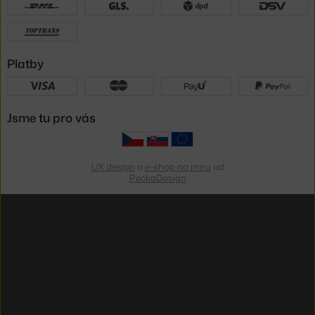
Platby
Jsme tu pro vás
UX design
a
e-shop na míru
od
PeckaDesign