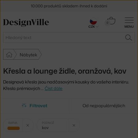
10.000 produktů skladem ihned k dodání
Sleva 5 % pro odběratele
newsletteru
Košík
0
CZK
MENU
0 Kč
30 dní na vrácení zboží
Hledat
HLE
Nábytek
Křesla a lounge židle, oranžová, kov
Designová křesla jsou nadčasovými kousky do vašeho interiéru.
Křesla prémiových
…
Číst dále
Filtrovat
Od nejpopulárnějších
Vybrané
Zrušit filtr
Zrušit filtr
BARVA
PODNOŽ
kov
filtry:
oranžová