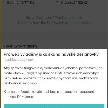
4 - 6 týdnů
,
46 774 Kč
7 - 9 týdnů
,
64 821 Kč
Ste zo Slovenska? Prejdite na
Kreslá
Shopping from the EU? Switch to
Lounge chairs
Novinky e-mailem
Pro web vyladěný jako skandinávské designovky
ODESLAT
(souhlas s cookies)
Přihlášením souhlasíte se
zpracováním osobních údajů
.
Aby správně fungovalo vyhledávání, abychom si pamatovali, co
máte v košíku, abyste vy snadno zjistili stav vaší objednávky a
nemuseli se pokaždé přihlašovat, abychom vás neobtěžovali
O nás
nevhodnou reklamou.
Nákup
K tomu potřebujeme váš souhlas se zpracováním souborů
cookies. Děkujeme.
Sortiment