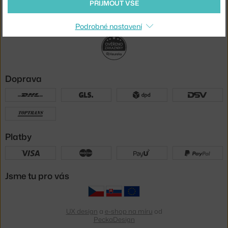
PŘIJMOUT VŠE
Sledujte nás
Podrobné nastavení
Doprava
Platby
Jsme tu pro vás
UX design
a
e-shop na míru
od
PeckaDesign