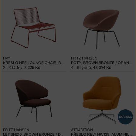
HAY
FRITZ HANSEN
KŘESLO HEE LOUNGE CHAIR, RUST
POT™, BROWN BRONZE / ORANGE RED
2 - 3 týdny
,
8 225 Kč
4 - 6 týdnů
,
48 074 Kč
NOVINKA
FRITZ HANSEN
&TRADITION
LET SH210, BROWN BRONZE / DARK ORANGE
KŘESLO RELY HW139, ALUMINIUM / GENTLE 0443