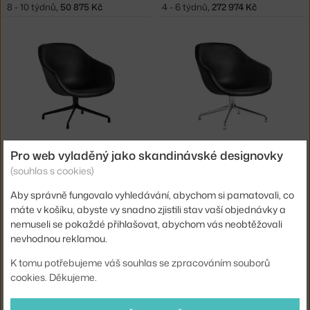
8 - 10 týdnů
,
50 875 Kč
4 - 6 týdnů
,
272 974 Kč
HAY
HAY
Pro web vyladěný jako skandinávské designovky
AAL 81 BLACK COATED, SIERRA SI1001
AAL 81 POLISHED ALUMINIUM, SIERRA SI1001
(souhlas s cookies)
6 - 8 týdnů
,
44 475 Kč
6 - 8 týdnů
,
44 475 Kč
Aby správně fungovalo vyhledávání, abychom si pamatovali, co
máte v košíku, abyste vy snadno zjistili stav vaší objednávky a
nemuseli se pokaždé přihlašovat, abychom vás neobtěžovali
nevhodnou reklamou.
K tomu potřebujeme váš souhlas se zpracováním souborů
cookies. Děkujeme.