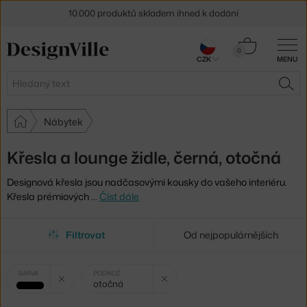
10.000 produktů skladem ihned k dodání
Sleva 5 % pro odběratele
newsletteru
Košík
0
CZK
MENU
0 Kč
30 dní na vrácení zboží
Hledat
HLE
Nábytek
Křesla a lounge židle, černá, otočná
Designová křesla jsou nadčasovými kousky do vašeho interiéru.
Křesla prémiových
…
Číst dále
Filtrovat
Od nejpopulárnějších
Vybrané
Zrušit filtr
Zrušit filtr
BARVA
PODNOŽ
otočná
filtry:
černá