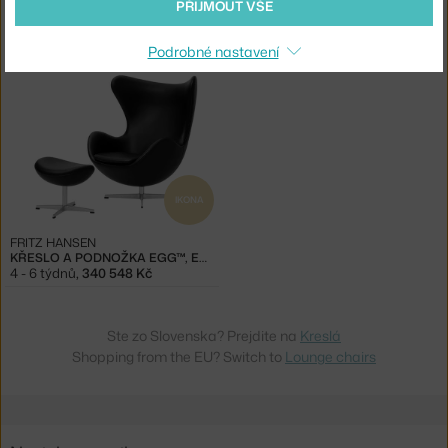
PŘIJMOUT VŠE
FRITZ HANSEN
NORMANN COPENHAGEN
KŘESLO SWAN™, ESSENTIAL LEATHER
KŘESLO ERA LOUNGE LOW SWIVEL, ULTRA LEATHER
4 - 6 týdnů
,
145 574 Kč
6 - 8 týdnů
,
61 375 Kč
Podrobné nastavení
IKONA
FRITZ HANSEN
KŘESLO A PODNOŽKA EGG™, ESSENTIAL
4 - 6 týdnů
,
340 548 Kč
Ste zo Slovenska? Prejdite na
Kreslá
Shopping from the EU? Switch to
Lounge chairs