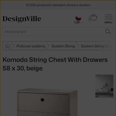
10.000 produktů skladem ihned k dodání
Sleva 5 % pro odběratele
newsletteru
Košík
0
CZK
MENU
0 Kč
30 dní na vrácení zboží
Hledat
HLE
Policové systémy
Systém String
Systém String String
Komoda String Chest With Drawers
58 x 30, beige