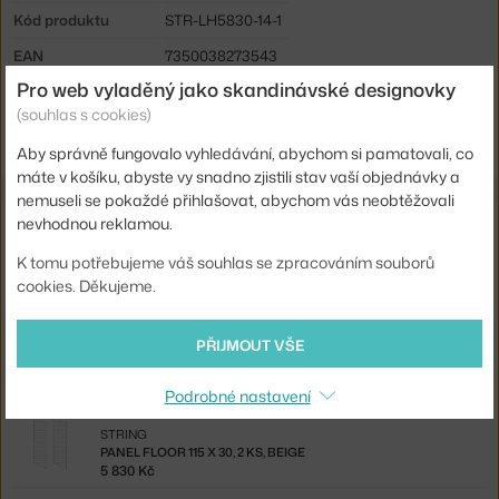
Kód produktu
STR-LH5830-14-1
EAN
7350038273543
Pro web vyladěný jako skandinávské designovky
Ste zo Slovenska? Prejdite na
Chest With Drawers 58 x 30, beige
(souhlas s cookies)
Shopping from the EU? Switch to
Chest of Drawers 58 x 30, beige
Aby správně fungovalo vyhledávání, abychom si pamatovali, co
máte v košíku, abyste vy snadno zjistili stav vaší objednávky a
nemuseli se pokaždé přihlašovat, abychom vás neobtěžovali
Související produkty
nevhodnou reklamou.
K tomu potřebujeme váš souhlas se zpracováním souborů
STRING
cookies. Děkujeme.
PANEL FLOOR 85 X 30, 2 KS, BEIGE
4 750 Kč
PŘIJMOUT VŠE
STRING
PANEL FLOOR 200 X 30, 2 KS, BEIGE
6 571 Kč
Podrobné nastavení
STRING
PANEL FLOOR 115 X 30, 2 KS, BEIGE
5 830 Kč