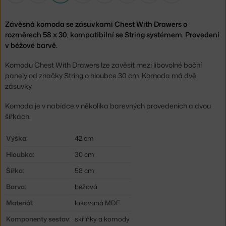
Závěsná komoda se zásuvkami Chest With Drawers o
rozměrech 58 x 30, kompatibilní se String systémem. Provedení
v béžové barvě.
Komodu Chest With Drawers lze zavěsit mezi libovolné boční
panely od značky String o hloubce 30 cm. Komoda má dvě
zásuvky.
Komoda je v nabídce v několika barevných provedeních a dvou
šířkách.
Výška:
42 cm
Hloubka:
30 cm
Šířka:
58 cm
Barva:
béžová
Materiál:
lakovaná MDF
Komponenty sestav:
skříňky a komody