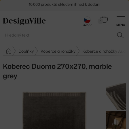
Sleva 5 % pro odběratele
newsletteru
30 dní na vrácení zboží
Košík
0
CZK
MENU
0 Kč
Hledat
HLE
Doplňky
Koberce a rohožky
Koberce a rohožky Aud
Koberec Duomo 270x270, marble
grey