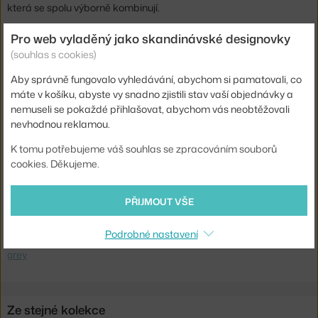
která se spolu výborně kombinují.
Pro web vyladěný jako skandinávské designovky
Délka:
270 cm
(souhlas s cookies)
Šířka:
270 cm
Aby správně fungovalo vyhledávání, abychom si pamatovali, co
Barva:
šedá, taupe - šedohnědá
máte v košíku, abyste vy snadno zjistili stav vaší objednávky a
Materiál:
bavlna, vlna
nemuseli se pokaždé přihlašovat, abychom vás neobtěžovali
nevhodnou reklamou.
Tvar koberce:
čtvercový
K tomu potřebujeme váš souhlas se zpracováním souborů
Kód produktu
AUD-71004-000417
cookies. Děkujeme.
EAN
5709262250288
PŘIJMOUT VŠE
Ste zo Slovenska? Prejdite na
Koberec Duomo 270x270, marble
grey
Podrobné nastavení
Shopping from the EU? Switch to
Duomo Rug 270x270, marble
grey
Ze stejné kolekce