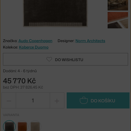
Značka:
Audo Copenhagen
Designer:
Norm Architects
Kolekce:
Koberce Duomo
DO WISHLISTU
Dodání: 4 - 6 týdnů
45 770 Kč
bez DPH: 37 826,45 Kč
−
+
DO KOŠÍKU
VARIANTA