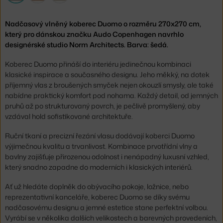
Nadčasový vlněný koberec Duomo o rozměru 270x270 cm,
který pro dánskou značku Audo Copenhagen navrhlo
designérské studio Norm Architects. Barva: šedá.
Koberec Duomo přináší do interiéru jedinečnou kombinaci
klasické inspirace a současného designu. Jeho měkký, na dotek
příjemný vlas z broušených smyček nejen okouzlí smysly, ale také
nabídne praktický komfort pod nohama. Každý detail, od jemných
pruhů až po strukturovaný povrch, je pečlivě promyšlený, aby
vzdával hold sofistikované architektuře.
Ruční tkaní a precizní řezání vlasu dodávají koberci Duomo
výjimečnou kvalitu a trvanlivost. Kombinace prvotřídní vlny a
bavlny zajišťuje přirozenou odolnost i nenápadný luxusní vzhled,
který snadno zapadne do moderních i klasických interiérů.
Ať už hledáte doplněk do obývacího pokoje, ložnice, nebo
reprezentativní kanceláře, koberec Duomo se díky svému
nadčasovému designu a jemné estetice stane perfektní volbou.
Vyrábí se v několika dalších velikostech a barevných provedeních,