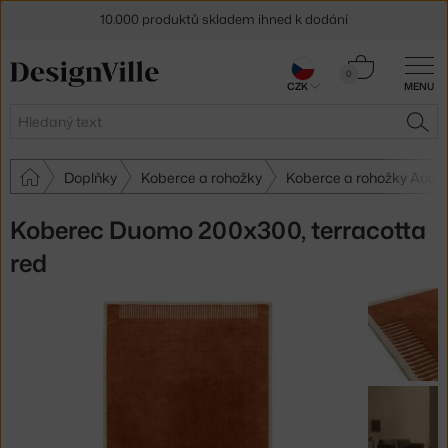
10.000 produktů skladem ihned k dodání
Sleva 5 % pro odběratele
newsletteru
Košík
0
CZK
MENU
0 Kč
30 dní na vrácení zboží
Hledat
HLE
Doplňky
Koberce a rohožky
Koberce a rohožky Aud
Koberec Duomo 200x300, terracotta
red