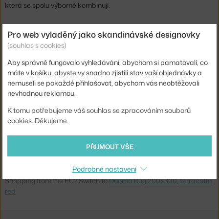
která se spolu výborně kombinují.
Délka:
300 cm
Pro web vyladěný jako skandinávské designovky
Šířka:
200 cm
(souhlas s cookies)
Typ / rozměr koberce:
200x300 cm
Aby správně fungovalo vyhledávání, abychom si pamatovali, co
máte v košíku, abyste vy snadno zjistili stav vaší objednávky a
Barva:
cihlová
nemuseli se pokaždé přihlašovat, abychom vás neobtěžovali
Materiál:
bavlna, vlna
nevhodnou reklamou.
Tvar koberce:
obdélníkový
K tomu potřebujeme váš souhlas se zpracováním souborů
cookies. Děkujeme.
Kód produktu
AUD-71004-000413
EAN
5709262250271
PŘIJMOUT VŠE
Ste zo Slovenska? Prejdite na
Koberec Duomo 200x300,
Podrobné nastavení
terracotta red
Shopping from the EU? Switch to
Duomo Rug 200x300, terracotta
red