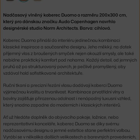
Nadčasový vlněný koberec Duomo o rozměru 200x300 cm,
který pro dánskou značku Audo Copenhagen navrhlo
designérské studio Norm Architects. Barva: cihlová.
Koberec Duomo přináší do interiéru jedinečnou kombinaci
klasické inspirace a současného designu. Jeho měkký, na dotek
příjemný vlas z broušených smyček nejen okouzlí smysly, ale také
nabídne praktický komfort pod nohama. Každý detail, od jemných
pruhů až po strukturovaný povrch, je pečlivě promyšlený, aby
vzdával hold sofistikované architektuře.
Ruční tkaní a precizní řezání vlasu dodávají koberci Duomo
výjimečnou kvalitu a trvanlivost. Kombinace prvotřídní vlny a
bavlny zajišťuje přirozenou odolnost i nenápadný luxusní vzhled,
který snadno zapadne do moderních i klasických interiérů.
Ať už hledáte doplněk do obývacího pokoje, ložnice, nebo
reprezentativní kanceláře, koberec Duomo se díky svému
nadčasovému designu a jemné estetice stane perfektní volbou.
Vyrábí se v několika dalších velikostech a barevných provedeních,