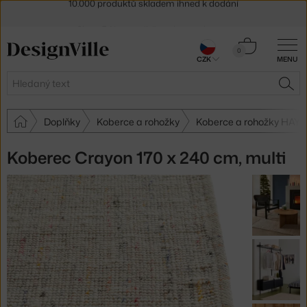
Sleva 5 % pro odběratele
newsletteru
30 dní na vrácení zboží
Košík
0
CZK
MENU
0 Kč
Hledat
HLE
Doplňky
Koberce a rohožky
Koberce a rohožky HAY
Koberec Crayon 170 x 240 cm, multi