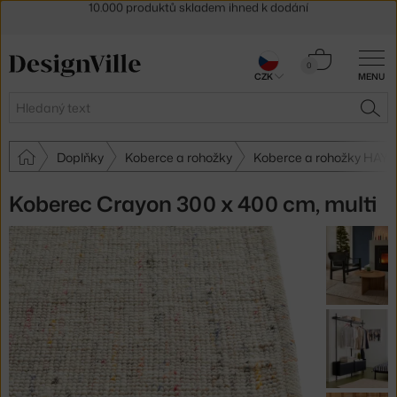
Sleva 5 % pro odběratele
newsletteru
30 dní na vrácení zboží
Košík
0
CZK
MENU
0 Kč
Hledat
HLE
Doplňky
Koberce a rohožky
Koberce a rohožky HAY
Koberec Crayon 300 x 400 cm, multi