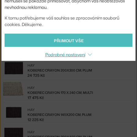
nemuseli se pokaždé přihlašovat, abychom vás neobtěžovali
nevhodnou reklamou.
Ste zo Slovenska? Prejdite na
Koberec Crayon 300 x 400 cm,
K tomu potřebujeme váš souhlas se zpracováním souborů
multi
cookies. Děkujeme.
Shopping from the EU? Switch to
Crayon Rug 300x400
PŘIJMOUT VŠE
Ze stejné kolekce
Podrobné nastavení
HAY
KOBEREC CRAYON 200X300 CM, PLUM
24 725 Kč
HAY
KOBEREC CRAYON 170 X 240 CM, MULTI
17 475 Kč
HAY
KOBEREC CRAYON 140X200 CM, PLUM
12 225 Kč
HAY
KOBEREC CRAYON 300X400 CM, PLUM