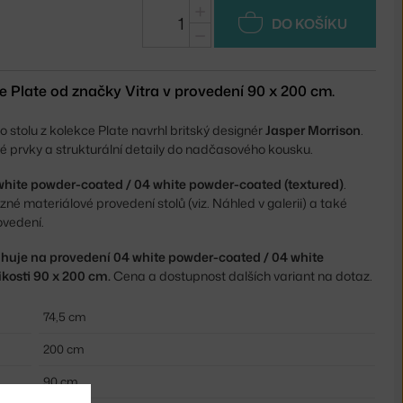
+
DO KOŠÍKU
−
kce Plate od značky Vitra v provedení 90 x 200 cm.
ho stolu z kolekce Plate navrhl britský designér
Jasper Morrison
.
é prvky a strukturální detaily do nadčasového kousku.
white powder-coated / 04 white powder-coated (textured)
.
zné materiálové provedení stolů (viz. Náhled v galerii) a také
rovedení.
huje na provedení 04 white powder-coated
/ 04 white
kosti 90 x 200 cm.
Cena a dostupnost dalších variant na dotaz.
74,5 cm
200 cm
90 cm