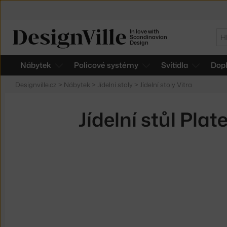
In love with
Hl
Scandinavian
Design
Nábytek
Policové systémy
Svítidla
Dop
Designville.cz
>
Nábytek
>
Jídelní stoly
>
Jídelní stoly Vitra
Jídelní stůl Pla