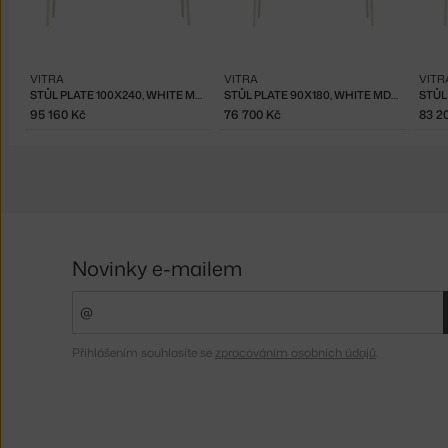
VITRA
VITRA
VITR
STŮL PLATE 100X240, WHITE MDF/WHITE
STŮL PLATE 90X180, WHITE MDF/WHIT
95 160 Kč
76 700 Kč
83 2
Novinky e-mailem
Přihlášením souhlasíte se
zpracováním osobních údajů
.