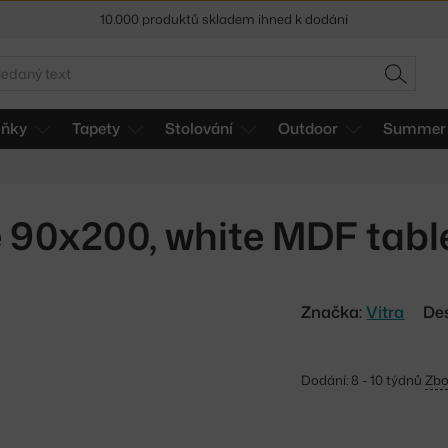
Sleva 5 % pro odběratele
newsletteru
edat
30 dní na vrácení zboží
HLEDAT
lňky
Tapety
Stolování
Outdoor
Summer 
te 90x200, white MDF tab
Značka:
Vitra
De
Dodání: 8 - 10 týdnů
Zbo