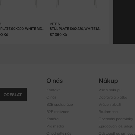
A
VITRA
STŮL PLATE 90X200, WHITE MDF/WHITE
STŮL PLATE 100X220, WHITE MDF/WHITE
00 Kč
87 360 Kč
O nás
Nákup
Kontakt
Vše o nákupu
ODESLAT
O nás
Doprava a platba
B2B spolupráce
Vrácení zboží
B2B realizace
Reklamace
Kariéra
Obchodní podmínky
Pro média
Zpracování os. údajů
Ohodnoťte nás
Odstoupit od smlouv