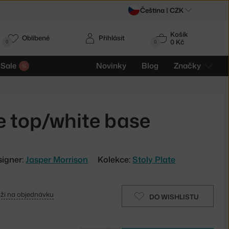
Čeština |
CZK
Košík
Oblíbené
Přihlásit
0 Kč
0
0
Sale
Novinky
Blog
Značky
le top/white base
signer:
Jasper Morrison
Kolekce:
Stoly Plate
ží na objednávku
DO WISHLISTU