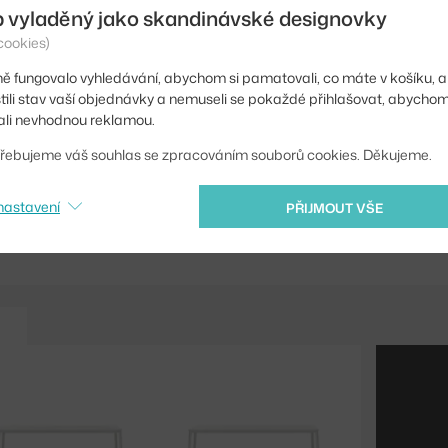
Barva:
b vyladěný jako skandinávské designovky
cookies)
Materiál:
ě fungovalo vyhledávání, abychom si pamatovali, co máte v košíku, a
Podnož:
stili stav vaší objednávky a nemuseli se pokaždé přihlašovat, abycho
li nevhodnou reklamou.
Tvar stolu:
řebujeme váš souhlas se zpracováním souborů cookies. Děkujeme.
Kód produktu
nastavení
PŘIJMOUT VŠE
Ste zo Slovenska? Prej
Shopping from the EU?