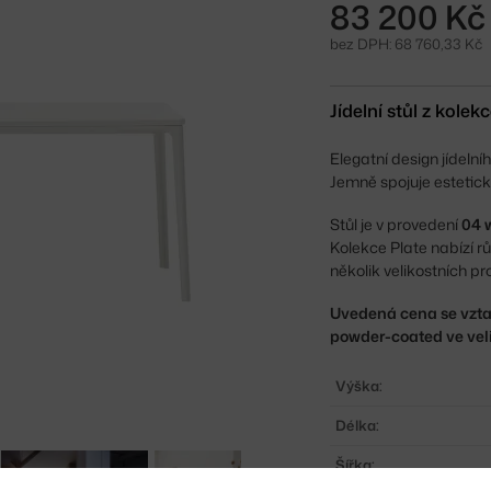
83 200 Kč
bez DPH: 68 760,33 Kč
Jídelní stůl z kole
Elegatní design jídelní
Jemně spojuje estetick
Stůl je v provedení
04 
Kolekce Plate nabízí rů
několik velikostních p
Uvedená cena se vzta
powder-coated ve veli
Výška:
Délka:
Šířka: