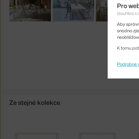
Pro we
(souhlas s 
Aby správn
snadno zji
neobtěžova
K tomu pot
Podrobné 
Ze stejné kolekce