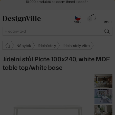
Sleva 5 % pro odběratele
newsletteru
30 dní na vrácení zboží
Košík
0
CZK
MENU
0 Kč
Hledat
HLE
Nábytek
Jídelní stoly
Jídelní stoly Vitra
Jídelní stůl Plate 100x240, white MDF
table top/white base