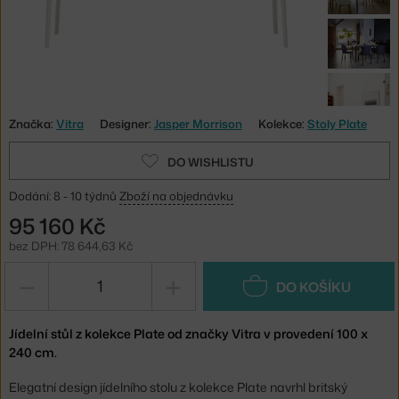
Značka:
Vitra
Designer:
Jasper Morrison
Kolekce:
Stoly Plate
DO WISHLISTU
Dodání: 8 - 10 týdnů
Zboží na objednávku
95 160 Kč
bez DPH: 78 644,63 Kč
−
+
DO KOŠÍKU
Jídelní stůl z kolekce Plate od značky Vitra v provedení 100 x
240 cm.
Elegatní design jídelního stolu z kolekce Plate navrhl britský