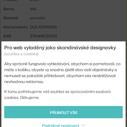
Barva:
bílá
Materiál:
porcelán
Kód produktu
DLE-10201000S
EAN
5710498720193
Pro web vyladěný jako skandinávské designovky
(souhlas s cookies)
Ze stejné kolekce
Aby správně fungovalo vyhledávání, abychom si pamatovali, co
máte v košíku, abyste vy snadno zjistili stav vaší objednávky a
DESIGN LETTERS
nemuseli se pokaždé přihlašovat, abychom vás neobtěžovali
KUCHYŇSKÁ UTĚRKA, SADA 2 KS, BEIGE
nevhodnou reklamou.
437 Kč
K tomu potřebujeme váš souhlas se zpracováním souborů
DESIGN LETTERS
cookies. Děkujeme.
HRNEK L, BLACK
468 Kč
PŘIJMOUT VŠE
DESIGN LETTERS
HRNEK N, WHITE
361 Kč
Podrobné nastavení