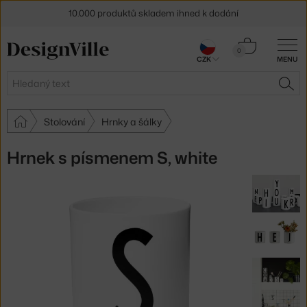
10.000 produktů skladem ihned k dodání
Sleva 5 % pro odběratele
newsletteru
Košík
0
CZK
MENU
0 Kč
30 dní na vrácení zboží
Hledat
HLE
Stolování
Hrnky a šálky
Hrnek s písmenem S, white