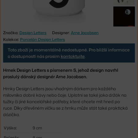
Značka:
Design Letters
Designer:
Arne Jacobsen
Kolekce:
Porcelán Design Letters
Toto zboží je momentálně nedostupné. Pro bližší informace
o dostupnosti nás prosím
kontaktujte
.
Hrnek Design Letters s písmenem S, jehož design navrhl
proslulý dánský designér Arne Jacobsen.
Hrnky Design Letters jsou vhodným dárkem pro každého
milovníka dobré kávy nebo čaje. Uplatní se také jako
držák na
tužky či jiné kancelářské potřeby, které chcete mít hned po
ruce.
Díky dřevěném víčku se z hrnku může stát také praktická
dózička.
Výška:
9 cm
Průměr:
8 cm