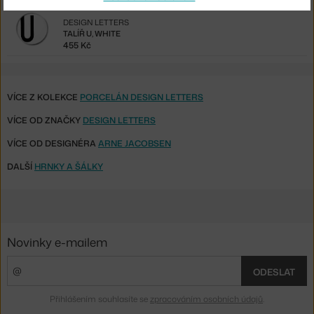
DESIGN LETTERS
TALÍŘ U, WHITE
455 Kč
VÍCE Z KOLEKCE
PORCELÁN DESIGN LETTERS
VÍCE OD ZNAČKY
DESIGN LETTERS
VÍCE OD DESIGNÉRA
ARNE JACOBSEN
DALŠÍ
HRNKY A ŠÁLKY
Novinky e-mailem
ODESLAT
Přihlášením souhlasíte se
zpracováním osobních údajů
.