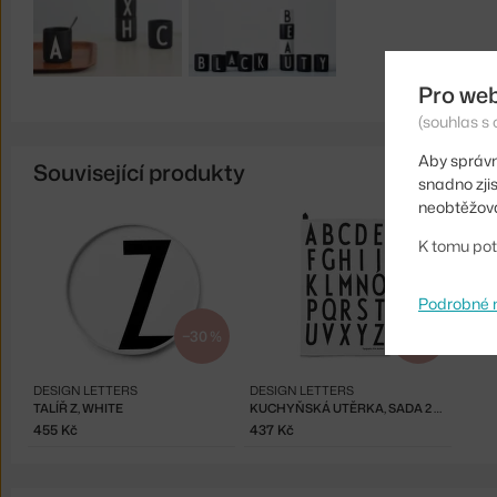
Pro we
(souhlas s 
Aby správn
Související produkty
snadno zji
neobtěžova
K tomu pot
Podrobné 
−30 %
−30 %
DESIGN LETTERS
DESIGN LETTERS
TALÍŘ Z, WHITE
KUCHYŇSKÁ UTĚRKA, SADA 2 KS, WHITE
455 Kč
437 Kč