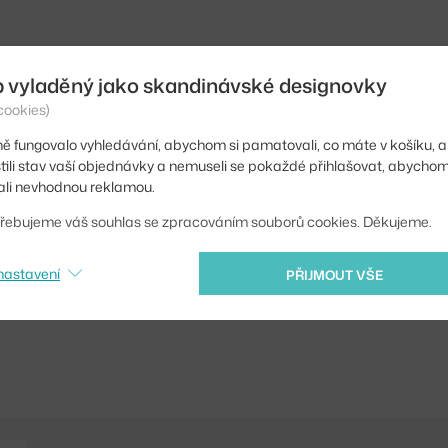
b vyladěný jako skandinávské designovky
cookies)
ě fungovalo vyhledávání, abychom si pamatovali, co máte v košíku, a
stili stav vaší objednávky a nemuseli se pokaždé přihlašovat, abycho
li nevhodnou reklamou.
řebujeme váš souhlas se zpracováním souborů cookies. Děkujeme.
nastavení
PŘIJMOUT VŠE