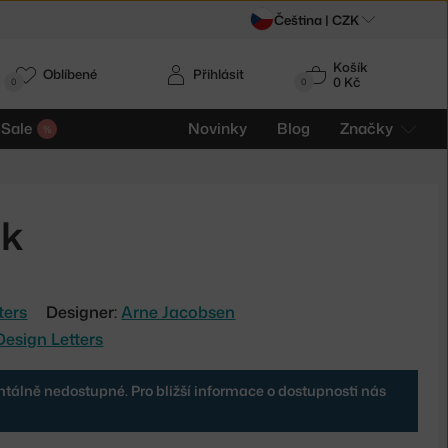
Čeština |
CZK
Košík
Oblíbené
Přihlásit
0 Kč
0
0
Sale
Novinky
Blog
Značky
ck
ters
Designer:
Arne Jacobsen
Design Letters
tálně nedostupné. Pro bližší informace o dostupnosti nás