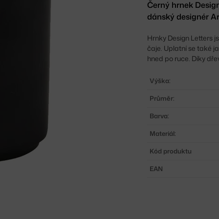
Černý hrnek Design
dánský designér A
Hrnky Design Letters 
čaje. Uplatní se také j
hned po ruce.
Díky dře
Výška:
Průměr:
Barva:
Materiál:
Kód produktu
EAN