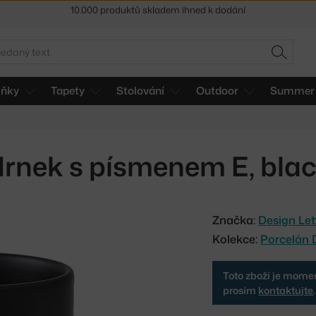
Sleva 5 % pro odběratele
newsletteru
30 dní na vrácení zboží
edat
HLEDAT
lňky
Tapety
Stolování
Outdoor
Summer 
rnek s písmenem E, bla
Značka:
Design Let
Kolekce:
Porcelán 
Toto zboží je momen
prosím
kontaktujte
.