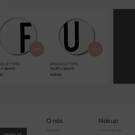
−30 %
−30 %
GN LETTERS
DESIGN LETTERS
 F, WHITE
TALÍŘ U, WHITE
Kč
455 Kč
O nás
Nákup
Kontakt
Vše o nákupu
ODESLAT