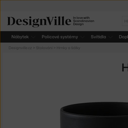
In love with
Hl
Scandinavian
Design
Nábytek
Policové systémy
Svítidla
Dop
Designville.cz
>
Stolování
>
Hrnky a šálky
H