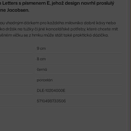
 Letters s písmenem E, jehož design navrhl proslulý
rne Jacobsen.
jsou vhodným dárkem pro každého milovníka dobré kávy nebo
ako
držák na tužky či jiné kancelářské potřeby, které chcete mít
věném víčku se z hrnku může stát také praktická dózička.
9 cm
8 cm
černá
porcelán
DLE-10204000E
5710498733506