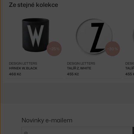
Ze stejné kolekce
−25 %
−30 %
DESIGN LETTERS
DESIGN LETTERS
DESI
HRNEK W, BLACK
TALÍŘ Z, WHITE
TALÍŘ
468 Kč
455 Kč
455 
Novinky e-mailem