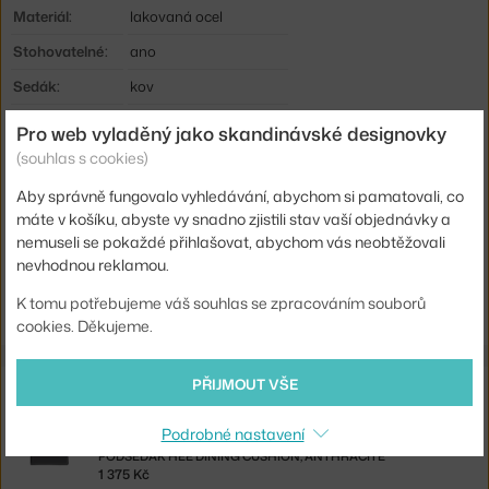
Materiál:
lakovaná ocel
Stohovatelné:
ano
Sedák:
kov
Podnož:
kov
Pro web vyladěný jako skandinávské designovky
Info k produktu:
Minimální odběr 2 kusy.
(souhlas s cookies)
Kód produktu
HAY-AA598-A222
Aby správně fungovalo vyhledávání, abychom si pamatovali, co
máte v košíku, abyste vy snadno zjistili stav vaší objednávky a
EAN
5710441244349
nemuseli se pokaždé přihlašovat, abychom vás neobtěžovali
nevhodnou reklamou.
Ste zo Slovenska? Prejdite na
Hee Dining Chair, grey
Shopping from the EU? Switch to
Hee Dining Chair, grey
K tomu potřebujeme váš souhlas se zpracováním souborů
cookies. Děkujeme.
PŘIJMOUT VŠE
Související produkty
Podrobné nastavení
HAY
PODSEDÁK HEE DINING CUSHION, ANTHRACITE
1 375 Kč