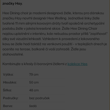
značky Hay.
Hee Dining chair je moderní designová židle, kterou pro dánskou
značku Hay navrhl designér Hee Welling. Jednotlivé linky židle
tvořené 11 mm silnými kovovým dráty tvoří společně archetypální
podobu židle v jakési kresebné skice. Židle Hee Dining Chair
najdou uplatnění v interiéru, kde nebudou prostor příliš "zaplňovat"
díky své vizuální lehkosti. Vzhledem k provedení z lakovaného
kovu se židle hodí taktéž na venkovní použití - v teplejších dnech je
oceníte na terase, balkoně či vaší zahradě. Židle jsou
stohovatelné.
Kombinujte s křesly či barovými židlemi z
kolekce Hee
.
Výška:
79 cm
Hloubka:
50 cm
Šířka:
48 cm
Područky:
bez područek
Barva:
šedá