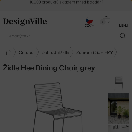
Sleva 5 % pro odběratele
newsletteru
30 dní na vrácení zboží
Košík
0
CZK
MENU
0 Kč
Hledat
HLE
Outdoor
Zahradní židle
Zahradní židle HAY
Židle Hee Dining Chair, grey