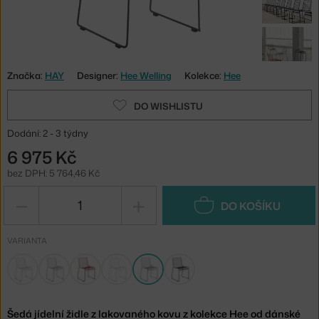
Značka:
HAY
Designer:
Hee Welling
Kolekce:
Hee
DO WISHLISTU
Dodání: 2 - 3 týdny
6 975 Kč
bez DPH: 5 764,46 Kč
−
+
DO KOŠÍKU
VARIANTA
Šedá jídelní židle z lakovaného kovu z kolekce Hee od dánské