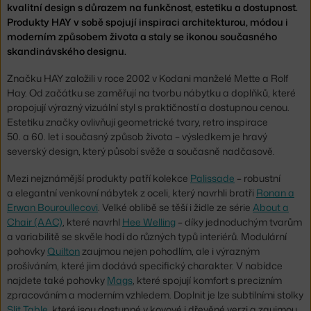
kvalitní design s důrazem na funkčnost, estetiku a dostupnost.
Produkty HAY v sobě spojují inspiraci architekturou, módou i
moderním způsobem života a staly se ikonou současného
skandinávského designu.
Značku HAY založili v roce 2002 v Kodani manželé Mette a Rolf
Hay. Od začátku se zaměřují na tvorbu nábytku a doplňků, které
propojují výrazný vizuální styl s praktičností a dostupnou cenou.
Estetiku značky ovlivňují geometrické tvary, retro inspirace
50. a 60. let i současný způsob života – výsledkem je hravý
severský design, který působí svěže a současně nadčasově.
Mezi nejznámější produkty patří kolekce
Palissade
– robustní
a elegantní venkovní nábytek z oceli, který navrhli bratři
Ronan a
Erwan Bouroullecovi
. Velké oblibě se těší i židle ze série
About a
Chair (AAC)
, které navrhl
Hee Welling
– díky jednoduchým tvarům
a variabilitě se skvěle hodí do různých typů interiérů. Modulární
pohovky
Quilton
zaujmou nejen pohodlím, ale i výrazným
prošíváním, které jim dodává specifický charakter. V nabídce
najdete také pohovky
Mags
, které spojují komfort s precizním
zpracováním a moderním vzhledem. Doplnit je lze subtilními stolky
Slit Table
, které jsou dostupné v kovové i dřevěné verzi a zaujmou