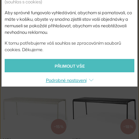
(souhlas s cookies)
Skladem 1 ks
,
3 881 Kč
Skladem 1 ks
,
3 881 Kč
Aby správně fungovalo vyhledávání, abychom si pamatovali, co
máte v košíku, abyste vy snadno zjistili stav vaší objednávky a
nemuseli se pokaždé přihlašovat, abychom vás neobtěžovali
nevhodnou reklamou.
K tomu potřebujeme váš souhlas se zpracováním souborů
cookies. Děkujeme.
−22 %
−22 %
PŘIJMOUT VŠE
HAY
HAY
PŘENOSNÁ LAMPA HOST 220, CREAM WHITE
PŘENOSNÁ LAMPA HOST 220, ANTHRACITE
Skladem 1 ks
,
3 296 Kč
Skladem 1 ks
,
3 296 Kč
Podrobné nastavení
−15 %
−18 %