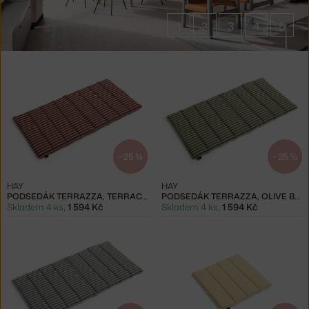
1
2
3
4
5
Produkty
značky
HAY
−25 %
−25 %
HAY
HAY
PODSEDÁK TERRAZZA, TERRACOTTA BOLD STRIPE
PODSEDÁK TERRAZZA, OLIVE BOLD STRIPE
Skladem 4 ks
,
1 594 Kč
Skladem 4 ks
,
1 594 Kč