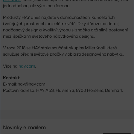
jednoduchou, ale výraznou formou.
Produkty HAY dnes najdete v domácnostech, kancelářích
i veřejných prostorech po celém světě. Díky důrazu na detail,
nadčasový design a kvalitní výrobu si značka drží silné postavení
mezi špičkami světového nábytkového designu.
V roce 2018 se HAY stala součástí skupiny MillerKnoll, která
sdružuje přední světové značky v oblasti designového nábytku.
Více na
hay.com
.
Kontakt:
E-mail: hay@hay.com
Poštovní adresa: HAY ApS, Havnen 3, 8700 Horsens, Denmark
Novinky e-mailem