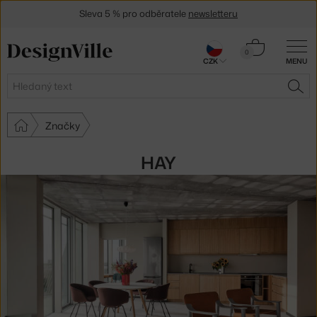
Sleva 5 % pro odběratele
newsletteru
30 dní na vrácení zboží
Košík
0
CZK
MENU
0 Kč
Hledat
HLE
Značky
HAY