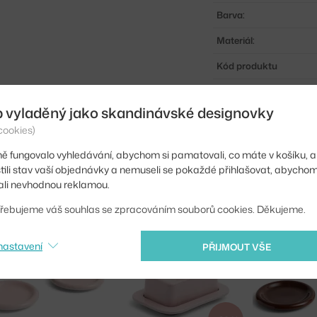
Barva:
Materiál:
Kód produktu
EAN
b vyladěný jako skandinávské designovky
cookies)
Ste zo Slovenska? Prej
Shopping from the EU?
ě fungovalo vyhledávání, abychom si pamatovali, co máte v košíku, a
stili stav vaší objednávky a nemuseli se pokaždé přihlašovat, abycho
li nevhodnou reklamou.
řebujeme váš souhlas se zpracováním souborů cookies. Děkujeme.
nastavení
PŘIJMOUT VŠE