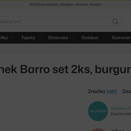
Sleva 5 % pro odběratele
newsletteru
30 dní na vrácení zboží
edat
HLEDAT
lňky
Tapety
Stolování
Outdoor
Summer 
nek Barro set 2ks, burgu
Značka:
HAY
Des
Skladem 4 
SKLADEM
Dodání dalš