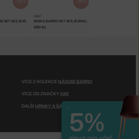
−20 %
−20 %
HAY
TALÍŘ BARRO Ø18 SET 2KS, BURGUNDY
MISKA BARRO SET 2KS, BURGUNDY
980 Kč
VÍCE Z KOLEKCE
NÁDOBÍ BARRO
VÍCE OD ZNAČKY
HAY
DALŠÍ
HRNKY A ŠÁLKY
5%
Zavřít
sleva pro vás!