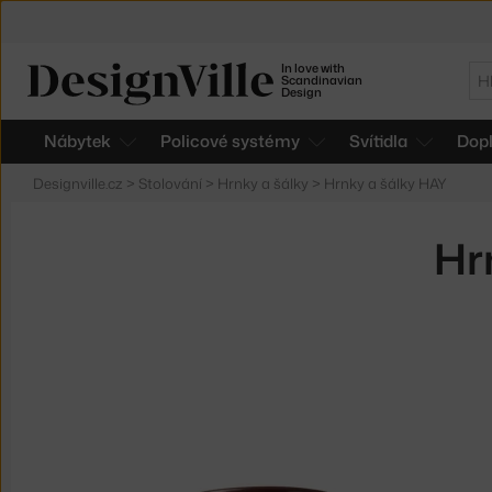
In love with
Hl
Scandinavian
Design
Nábytek
Policové systémy
Svítidla
Dop
Designville.cz
>
Stolování
>
Hrnky a šálky
>
Hrnky a šálky HAY
Hr