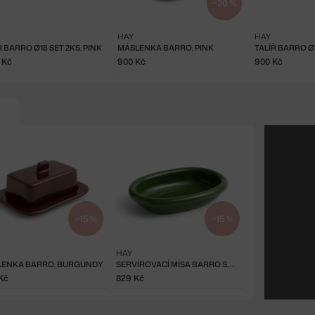
−20 %
HAY
HAY
Ř BARRO Ø18 SET 2KS, PINK
MÁSLENKA BARRO, PINK
5 Kč
900 Kč
900 Kč
−15 %
−15 %
HAY
LENKA BARRO, BURGUNDY
SERVÍROVACÍ MÍSA BARRO S, GREEN
Kč
829 Kč