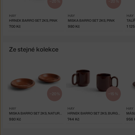
−20 %
−20 %
HAY
HAY
HAY
HRNEK BARRO SET 2KS, PINK
MISKA BARRO SET 2KS, PINK
TALÍ
700 Kč
980 Kč
1 12
Ze stejné kolekce
−20 %
−15 %
HAY
HAY
HAY
MISKA BARRO SET 2KS, NATURAL
HRNEK BARRO SET 2KS, BURGUNDY
MÁS
980 Kč
744 Kč
956 