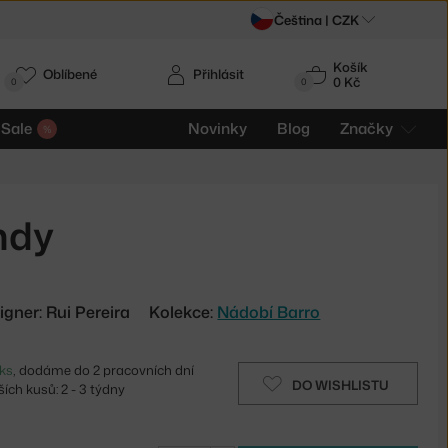
Čeština |
CZK
Košík
Oblíbené
Přihlásit
0 Kč
0
0
Sale
Novinky
Blog
Značky
ndy
igner: Rui Pereira
Kolekce:
Nádobí Barro
ks
, dodáme do 2 pracovních dní
DO WISHLISTU
ích kusů: 2 - 3 týdny