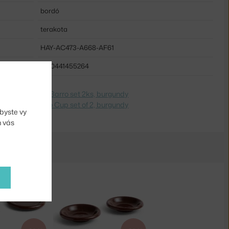
bordó
terakota
HAY-AC473-A668-AF61
5710441455264
dite na
Hrnček Barro set 2ks, burgundy
 Switch to
Barro Cup set of 2, burgundy
byste vy
m vás