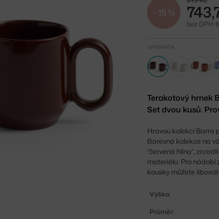
875 Kč
743,
−15 %
bez DPH: 6
VARIANTA
Terakotový hrnek B
Set dvou kusů. Pro
Hravou kolekci Barro 
Barevná kolekce na váš
“červená hlína”, zrcadl
materiálu. Pro nádobí z 
kousky můžete libovol
Výška:
Průměr: