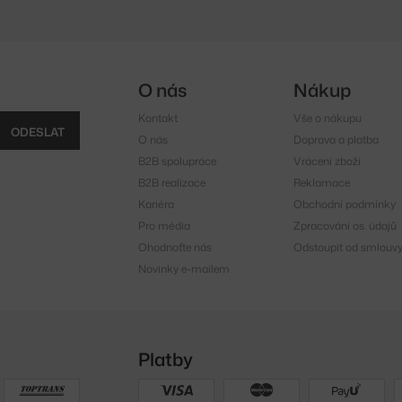
O nás
Nákup
Kontakt
Vše o nákupu
ODESLAT
O nás
Doprava a platba
B2B spolupráce
Vrácení zboží
B2B realizace
Reklamace
Kariéra
Obchodní podmínky
Pro média
Zpracování os. údajů
Ohodnoťte nás
Odstoupit od smlouv
Novinky e-mailem
Platby