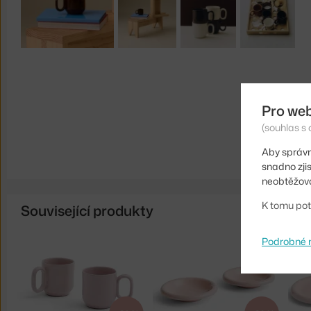
Pro we
(souhlas s 
Aby správn
snadno zji
neobtěžova
K tomu pot
Související produkty
Podrobné 