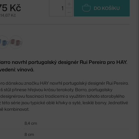
+
75 Kč
DO KOŠÍKU
−
14,67 Kč
arro navrhl portugalský designér Rui Pereira pro HAY.
vedení: vínová.
pro dánskou značku HAY navrhl portugalský designér Rui Pereira.
 stůl přinese hřejivou krásu terakoty. Barro, portugalsky
í designérovu fascinaci tradicemi a využitím tohoto starobylého
této série jsou typické oblé křivky a syté, lesklé barvy. Jednotlivé
ně kombinovat.
8,4 cm
8 cm