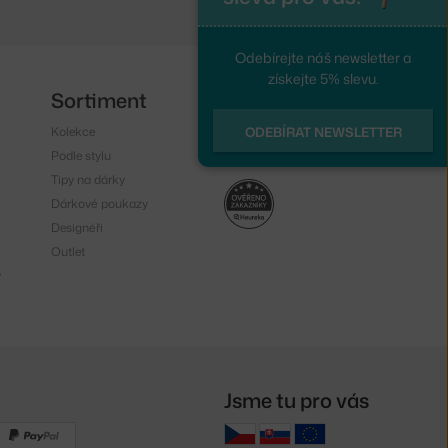
Odebírejte náš newsletter a
získejte 5% slevu.
Sortiment
Sledujte nás
Kolekce
Instagram
ODEBÍRAT NEWSLETTER
Podle stylu
Facebook
Tipy na dárky
Dárkové poukazy
Designéři
Outlet
y
Jsme tu pro vás