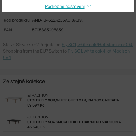
Sedák:
čalouněný
Podrobné nastavení
Podnož:
dřevo
Kód produktu
AND-134522A235A018A397
EAN
5705385005859
Ste zo Slovenska? Prejdite na
Fly SC1, white oak/Hot Madison 094
Shopping from the EU? Switch to
Fly SC1, white oak/Hot Madison
094
Ze stejné kolekce
&TRADITION
STOLEK FLY SC11, WHITE OILED OAK/BIANCO CARRARA
87 597 Kč
&TRADITION
STOLEK FLY SC4, SMOKED OILED OAK/NERO MARQUINA
45 543 Kč