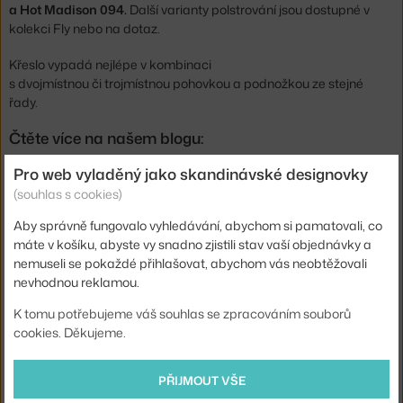
a Hot Madison 094.
Další varianty polstrování jsou dostupné v
kolekci Fly nebo na dotaz.
Křeslo vypadá nejlépe v kombinaci
s dvojmístnou či trojmístnou pohovkou a podnožkou ze stejné
řady.
Čtěte více na našem blogu:
Novinky od &Tradition
Pro web vyladěný jako skandinávské designovky
(souhlas s cookies)
Výška:
70 cm
Aby správně fungovalo vyhledávání, abychom si pamatovali, co
Délka:
87 cm
máte v košíku, abyste vy snadno zjistili stav vaší objednávky a
Hloubka:
80 cm
nemuseli se pokaždé přihlašovat, abychom vás neobtěžovali
nevhodnou reklamou.
Hmotnost:
30 kg
K tomu potřebujeme váš souhlas se zpracováním souborů
Područky:
s područkami
cookies. Děkujeme.
Barva:
béžová
Materiál:
dubové dřevo, textilní potah, peří, CMHR pěna
PŘIJMOUT VŠE