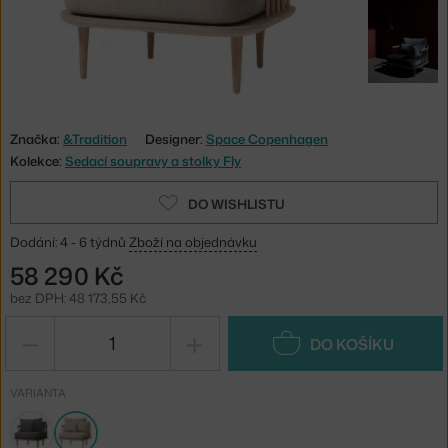
Značka:
&Tradition
Designer:
Space Copenhagen
Kolekce:
Sedací soupravy a stolky Fly
DO WISHLISTU
Dodání: 4 - 6 týdnů
Zboží na objednávku
58 290 Kč
bez DPH: 48 173,55 Kč
−
+
DO KOŠÍKU
VARIANTA