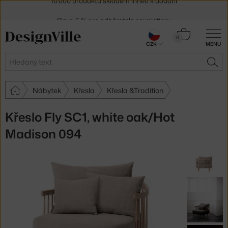
Sleva 5 % pro odběratele
newsletteru
30 dní na vrácení zboží
Košík
0
CZK
MENU
0 Kč
Hledat
HLE
Nábytek
Křesla
Křesla &Tradition
Křeslo Fly SC1, white oak/Hot
Madison 094