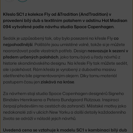
Křeslo SC1 z kolekce Fly od &Tradition (AndTradition) v
provedení bílý dub s textilním potahem v odstínu Hot Madison
094 vytvořené podle návrhu studia Space Copenhagen.
Sedák je uzpůsobený tak, aby bylo posezení na křesle Fly
co
nejpohodlnější
. Polštáře jsou umístěné volně, takže si je můžete
naaranžovat podle vlastních potřeb. Design
nesvazuje k sezení v
předem určených polohách
, jako tomu bývá u řady návrhů z
historie skandinávského designu. Na křesle Fly tak můžete sedět,
ale i polehávat. Rám křesla je vyrobený z dubového masivu
ošetřeného bíle pigmentovaným olejem. Díky tomu materiál
postupem času jen
získává na kráse
.
Za návrhem stojí studio Space Copenhagen designérů Signeho
Bindslev Henriksena a Petera Bundgaard Rützoua. Inspiraci
čerpají především na cestách do zahraničí. Městské motivy jako
nedokonalé zdi v ulicích New Yorku a další detaily každodenního
života se odráží v náladě jejich návrhů.
Uvedená cena se vztahuje k modelu SC1 v kombinaci bílý dub