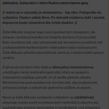
základna, čalounění v látce Nubia cream/sierra grey.
// Jedná se o výprodej ze showroomu - top stav.
Fotografie na
vyžádání. Osobní odběr Brno. Po dohodě můžeme židli i zavézt,
dopravné bude naceněno dle místa dodání. //
Židle Mikado zaujme nejen svým jedinečným designem, ale
přinese i nevídaný komfort do Vašeho domova či pracoviště.
Byla navržena tak, aby vyhovovala jak domácímu prostředí, tak
profesionálním konferenčním místnostem nebo restauracím.
Židle Mikado přináší univerzálnost, která je v dnešní době vysoce
ceněna.
Zajímavým prvkem této židle je
důmyslný mechanismus
umožňující mírné naklánění opěradla, který ve spojení s
čalouněním zajišťuje pohodlí, ať už sedíte jakkoliv dlouho.
Mechanizmus pod sedákem je navržen tak, aby podporoval
přirozený pohyb a nabídl tak jedinečný zážitek ze sezení.
Navíc je židle Mikado vyrobená s ohledem na
udržitelnost
,
obsahuje vysoký podíl recyklovaných materiálů a všechny její
součásti jsou snadno opravitelné či vyměnitelné, což přispívá k