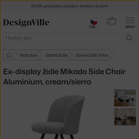
10.000 produktů skladem ihned k dodání
Sleva 5 % pro odběratele
newsletteru
Košík
0
CZK
MENU
0 Kč
30 dní na vrácení zboží
Hledat
HLE
Nábytek
Jídelní židle
Jídelní židle Vitra
Ex-display židle Mikado Side Chair
Aluminium, cream/sierra