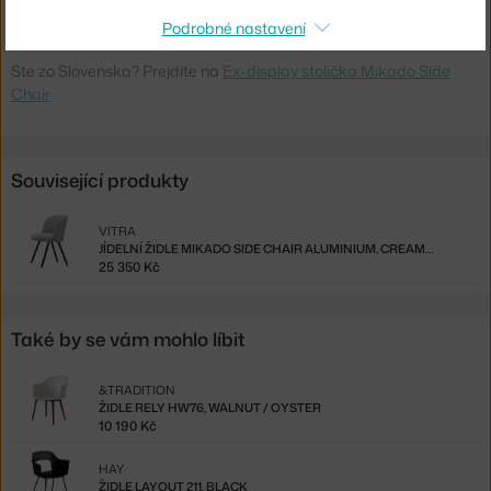
Kód produktu
VIT-43410100-F100-EX
Podrobné nastavení
Ste zo Slovenska? Prejdite na
Ex-display stolička Mikado Side
Chair
Související produkty
VITRA
JÍDELNÍ ŽIDLE MIKADO SIDE CHAIR ALUMINIUM, CREAM/SIERRA GREY
25 350 Kč
Také by se vám mohlo líbit
&TRADITION
ŽIDLE RELY HW76, WALNUT / OYSTER
10 190 Kč
HAY
ŽIDLE LAYOUT 211, BLACK