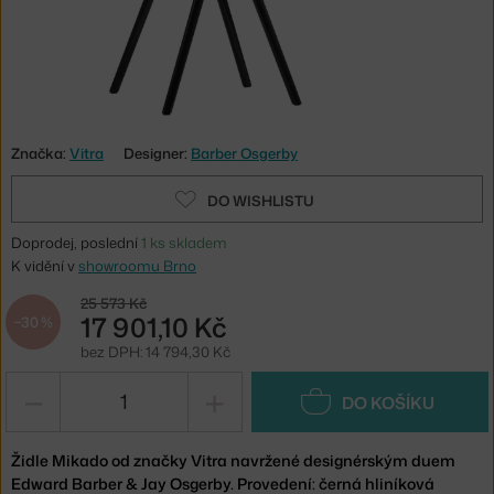
Značka:
Vitra
Designer:
Barber Osgerby
DO WISHLISTU
Doprodej, poslední
1 ks skladem
K vidění v
showroomu Brno
25 573 Kč
17 901,10 Kč
−30 %
bez DPH: 14 794,30 Kč
−
+
DO KOŠÍKU
Židle Mikado od značky Vitra navržené designérským duem
Edward Barber & Jay Osgerby. Provedení: černá hliníková