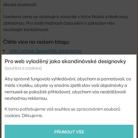
dlouhé životnosti.
Uvedená cena se vztahuje k variantě v látce Nubia s hliníkovou
základnou. Pro další možnosti čalounění a základen nás
neváhejte kontaktovat.
Čtěte více na našem blogu:
Velký refresh DesignVille showroomu
Pro web vyladěný jako skandinávské designovky
Výška:
81 cm
(souhlas s cookies)
Výška sedáku:
50,5 cm
Aby správně fungovalo vyhledávání, abychom si pamatovali, co
Hloubka:
56,5 cm
máte v košíku, abyste vy snadno zjistili stav vaší objednávky a
nemuseli se pokaždé přihlašovat, abychom vás neobtěžovali
Šířka:
58 cm
nevhodnou reklamou.
Barva:
šedá
K tomu potřebujeme váš souhlas se zpracováním souborů
Materiál:
polyuretanová pěna, lakovaný hliník
cookies. Děkujeme.
Sedák:
čalouněný
PŘIJMOUT VŠE
Podnož:
kov