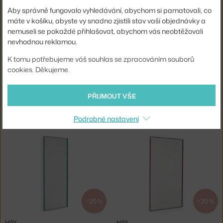
Skladem 2 ks
,
2 091 Kč
2 - 3 týdny
,
10 450 Kč
Aby správně fungovalo vyhledávání, abychom si pamatovali, co
máte v košíku, abyste vy snadno zjistili stav vaší objednávky a
nemuseli se pokaždé přihlašovat, abychom vás neobtěžovali
nevhodnou reklamou.
K tomu potřebujeme váš souhlas se zpracováním souborů
cookies. Děkujeme.
PŘIJMOUT VŠE
HAY
HAY
ZRCADLO ARCS RECTANGLE S, MIRRORED
ZRCADLO ARCS RECTANGLE M, MIRRORED
Podrobné nastavení
2 - 3 týdny
,
10 450 Kč
2 - 3 týdny
,
23 170 Kč
−20 %
−20 %
HAY
HAY