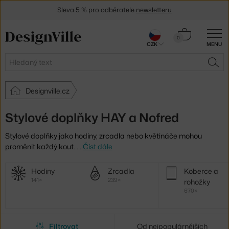
Sleva 5 % pro odběratele
newsletteru
30 dní na vrácení zboží
Košík
0
CZK
MENU
0 Kč
Hledat
HLE
Designville.cz
Stylové doplňky HAY a Nofred
Stylové doplňky jako hodiny, zrcadla nebo květináče mohou
proměnit každý kout.
…
Číst dále
Další
Hodiny
Zrcadla
Koberce a
kategorie
141×
239×
rohožky
670×
Filtrovat
Od nejpopulárnějších