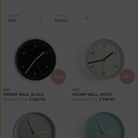
Vybrané
Zrušit filtr
Zrušit filtr
ZNAČKA
ZNAČKA
HAY
Nofred
filtry:
−25 %
−25 %
HAY
HAY
HODINY WALL, BLACK
HODINY WALL, WHITE
Skladem 1 ks
,
2 340 Kč
Skladem 2 ks
,
2 340 Kč