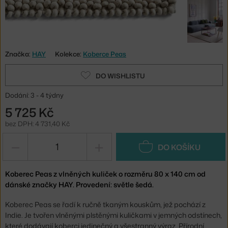
Značka:
HAY
Kolekce:
Koberce Peas
DO WISHLISTU
Dodání: 3 - 4 týdny
5 725 Kč
bez DPH: 4 731,40 Kč
−
+
DO KOŠÍKU
Koberec Peas z vlněných kuliček o rozměru 80 x 140 cm od
dánské značky HAY. Provedení: světle šedá.
Koberec Peas se řadí k ručně tkaným kouskům, jež pochází z
Indie. Je tvořen vlněnými plstěnými kuličkami v jemných odstínech,
které dodávají koberci jedinečný a všestranný výraz. Přírodní