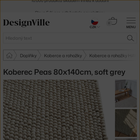
Sleva 5 % pro odběratele
newsletteru
30 dní na vrácení zboží
Košík
0
CZK
MENU
0 Kč
Hledat
HLE
Doplňky
Koberce a rohožky
Koberce a rohožky HAY
Koberec Peas 80x140cm, soft grey