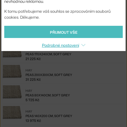
nevhodnou reklamou.
Ste zo Slovenska? Prejdite na
Peas 80x140cm, soft grey
K tomu potřebujeme váš souhlas se zpracováním souborů
Shopping from the EU? Switch to
Peas Rug 80x140, soft grey
cookies. Děkujeme.
PŘIJMOUT VŠE
Ze stejné kolekce
Podrobné nastavení
HAY
PEAS 170X240CM, SOFT GREY
21 225 Kč
HAY
PEAS 200X300CM, SOFT GREY
31 225 Kč
HAY
PEAS 80X140CM, SOFT GREY
5 725 Kč
HAY
PEAS 140X200 CM, SOFT GREY
13 975 Kč