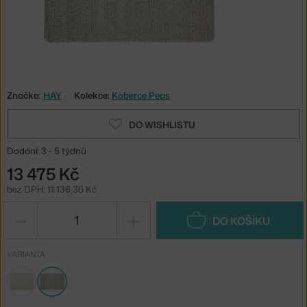
Značka:
HAY
Kolekce:
Koberce Peas
DO WISHLISTU
Dodání: 3 - 5 týdnů
13 475 Kč
bez DPH: 11 136,36 Kč
−
+
DO KOŠÍKU
VARIANTA