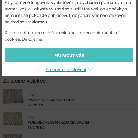
Aby správně fungovalo vyhledávání, abychom si pamatovali, co
Materiál:
100% vlna, 100% bavlna
máte v košíku, abyste vy snadno zjistili stav vaší objednávky a
nemuseli se pokaždé přihlašovat, abychom vás neobtěžovali
Tvar koberce:
obdélníkový
nevhodnou reklamou.
Kód produktu
HAY-AB462-A665-AG26
K tomu potřebujeme váš souhlas se zpracováním souborů
EAN
5710441284659
cookies. Děkujeme.
Ste zo Slovenska? Prejdite na
Peas Random 140x200, soft grey
PŘIJMOUT VŠE
Shopping from the EU? Switch to
Peas Random 140x200, soft grey
Podrobné nastavení
Ze stejné kolekce
HAY
PEAS 80X140CM, SOFT GREY
5 725 Kč
HAY
KOBEREC PEAS 140X200 CM, CREAM
13 975 Kč