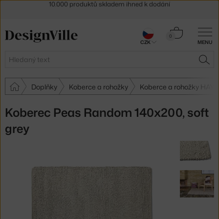
Sleva 5 % pro odběratele
newsletteru
30 dní na vrácení zboží
Košík
0
CZK
MENU
0 Kč
Hledat
HLE
Doplňky
Koberce a rohožky
Koberce a rohožky HAY
Koberec Peas Random 140x200, soft
grey