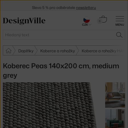
Sleva 5 % pro odběratele
newsletteru
30 dní na vrácení zboží
Košík
0
CZK
MENU
0 Kč
Hledat
HLE
Doplňky
Koberce a rohožky
Koberce a rohožky HAY
Koberec Peas 140x200 cm, medium
grey