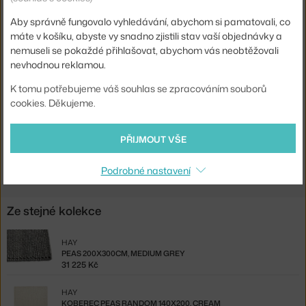
Typ / rozměr koberce:
140x200 cm
Aby správně fungovalo vyhledávání, abychom si pamatovali, co
Barva:
šedá
máte v košíku, abyste vy snadno zjistili stav vaší objednávky a
Materiál:
100% vlna
nemuseli se pokaždé přihlašovat, abychom vás neobtěžovali
nevhodnou reklamou.
Tvar koberce:
obdélníkový
Kód produktu
HAY-AB461-A665-AG25
K tomu potřebujeme váš souhlas se zpracováním souborů
cookies. Děkujeme.
EAN
5710441024354
PŘIJMOUT VŠE
Ste zo Slovenska? Prejdite na
Peas 140x200 cm, medium grey
Shopping from the EU? Switch to
Peas Rug 140x200, medium grey
Podrobné nastavení
Ze stejné kolekce
HAY
PEAS 200X300CM, MEDIUM GREY
31 225 Kč
HAY
KOBEREC PEAS RANDOM 140X200, CREAM