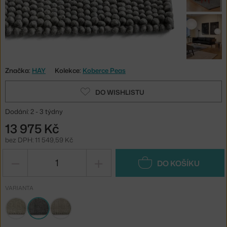
Značka:
HAY
Kolekce:
Koberce Peas
DO WISHLISTU
Dodání: 2 - 3 týdny
13 975 Kč
bez DPH: 11 549,59 Kč
−
+
DO KOŠÍKU
VARIANTA