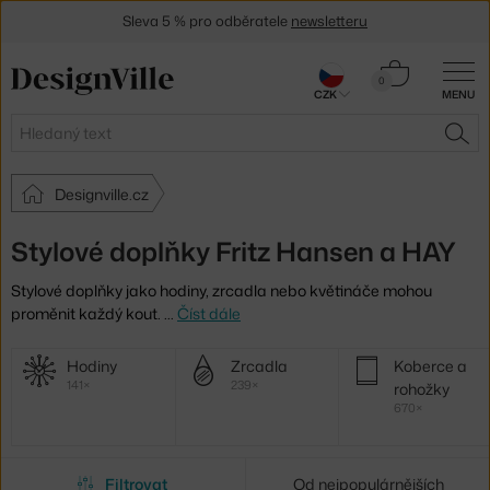
Sleva 5 % pro odběratele
newsletteru
30 dní na vrácení zboží
Košík
0
CZK
MENU
0 Kč
Hledat
HLE
Designville.cz
Stylové doplňky Fritz Hansen a HAY
Stylové doplňky jako hodiny, zrcadla nebo květináče mohou
proměnit každý kout.
…
Číst dále
Další
Hodiny
Zrcadla
Koberce a
kategorie
141×
239×
rohožky
670×
Filtrovat
Od nejpopulárnějších