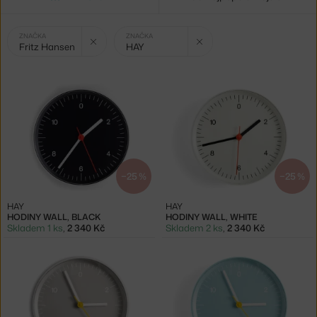
Vybrané
Zrušit filtr
Zrušit filtr
ZNAČKA
ZNAČKA
Fritz Hansen
HAY
filtry:
−25 %
−25 %
HAY
HAY
HODINY WALL, BLACK
HODINY WALL, WHITE
Skladem 1 ks
,
2 340 Kč
Skladem 2 ks
,
2 340 Kč