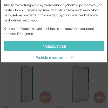
Skladem 2 ks
,
2 091 Kč
2 - 3 týdny
,
10 450 Kč
Aby správně fungovalo vyhledávání, abychom si pamatovali, co
máte v košíku, abyste vy snadno zjistili stav vaší objednávky a
nemuseli se pokaždé přihlašovat, abychom vás neobtěžovali
nevhodnou reklamou.
K tomu potřebujeme váš souhlas se zpracováním souborů
cookies. Děkujeme.
PŘIJMOUT VŠE
HAY
HAY
ZRCADLO ARCS RECTANGLE S, MIRRORED
ZRCADLO ARCS RECTANGLE M, MIRRORED
Podrobné nastavení
2 - 3 týdny
,
10 450 Kč
2 - 3 týdny
,
23 170 Kč
−20 %
−20 %
HAY
HAY