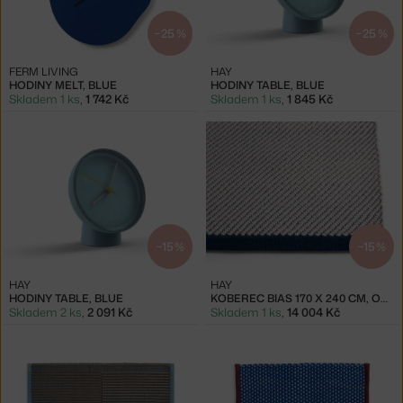
−25 %
−25 %
FERM LIVING
HAY
HODINY MELT, BLUE
HODINY TABLE, BLUE
Skladem 1 ks
,
1 742 Kč
Skladem 1 ks
,
1 845 Kč
−15 %
−15 %
HAY
HAY
HODINY TABLE, BLUE
KOBEREC BIAS 170 X 240 CM, OCEAN
Skladem 2 ks
,
2 091 Kč
Skladem 1 ks
,
14 004 Kč