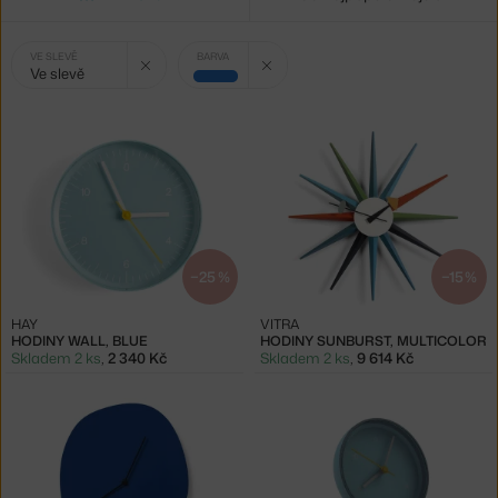
Vybrané
Zrušit filtr
Zrušit filtr
VE SLEVĚ
BARVA
Ve slevě
filtry:
modrá
−25 %
−15 %
HAY
VITRA
HODINY WALL, BLUE
HODINY SUNBURST, MULTICOLOR
Skladem 2 ks
,
2 340 Kč
Skladem 2 ks
,
9 614 Kč