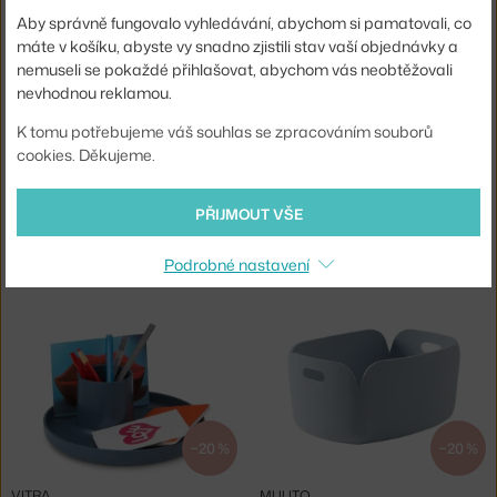
Skladem 2 ks
,
442 Kč
Skladem 3 ks
,
811 Kč
Aby správně fungovalo vyhledávání, abychom si pamatovali, co
máte v košíku, abyste vy snadno zjistili stav vaší objednávky a
nemuseli se pokaždé přihlašovat, abychom vás neobtěžovali
nevhodnou reklamou.
K tomu potřebujeme váš souhlas se zpracováním souborů
cookies. Děkujeme.
−20 %
−20 %
PŘIJMOUT VŠE
VITRA
VITRA
ORGANIZÉR S-TIDY, SEA BLUE
ORGANIZÉR O-TIDY, SKY GREY
Podrobné nastavení
Skladem 4 ks
,
811 Kč
Skladem 1 ks
,
811 Kč
−20 %
−20 %
VITRA
MUUTO