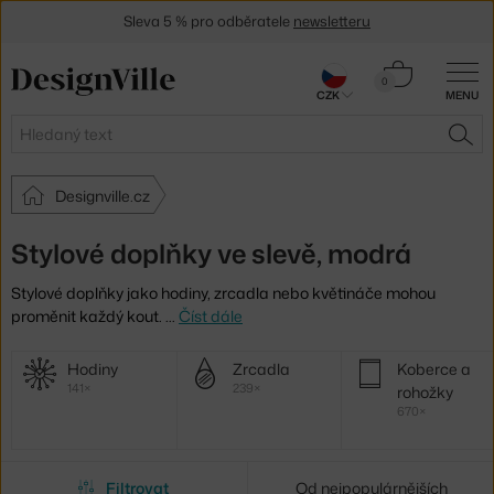
Sleva 5 % pro odběratele
newsletteru
30 dní na vrácení zboží
Košík
0
CZK
MENU
0 Kč
Hledat
HLE
Designville.cz
Stylové doplňky ve slevě, modrá
Stylové doplňky jako hodiny, zrcadla nebo květináče mohou
proměnit každý kout.
…
Číst dále
Další
Hodiny
Zrcadla
Koberce a
kategorie
141×
239×
rohožky
670×
Filtrovat
Od nejpopulárnějších