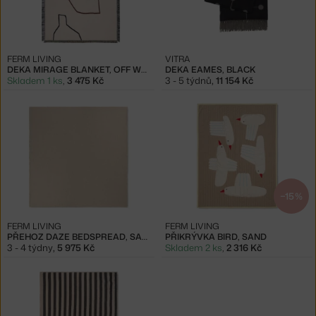
FERM LIVING
VITRA
DEKA MIRAGE BLANKET, OFF WHITE
DEKA EAMES, BLACK
Skladem 1 ks
,
3 475 Kč
3 - 5 týdnů
,
11 154 Kč
−15 %
FERM LIVING
FERM LIVING
PŘEHOZ DAZE BEDSPREAD, SAND
PŘIKRÝVKA BIRD, SAND
3 - 4 týdny
,
5 975 Kč
Skladem 2 ks
,
2 316 Kč