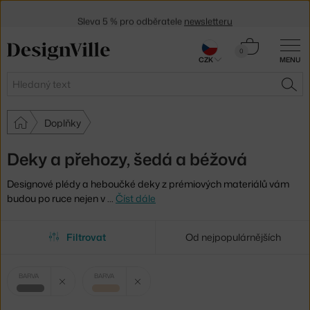
Sleva 5 % pro odběratele
newsletteru
30 dní na vrácení zboží
Košík
0
CZK
MENU
0 Kč
Hledat
HLE
Doplňky
Deky a přehozy, šedá a béžová
Designové plédy a heboučké deky z prémiových materiálů vám
budou po ruce nejen v
…
Číst dále
Filtrovat
Od nejpopulárnějších
Vybrané
Zrušit filtr
Zrušit filtr
BARVA
BARVA
filtry:
šedá
béžová