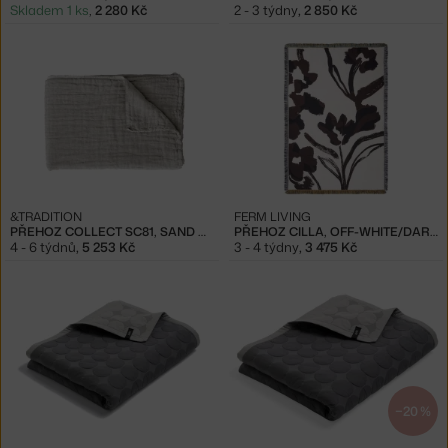
Skladem 1 ks
,
2 280 Kč
2 - 3 týdny
,
2 850 Kč
&TRADITION
FERM LIVING
PŘEHOZ COLLECT SC81, SAND & CLOUD
PŘEHOZ CILLA, OFF-WHITE/DARK GRAPE
4 - 6 týdnů
,
5 253 Kč
3 - 4 týdny
,
3 475 Kč
−20 %