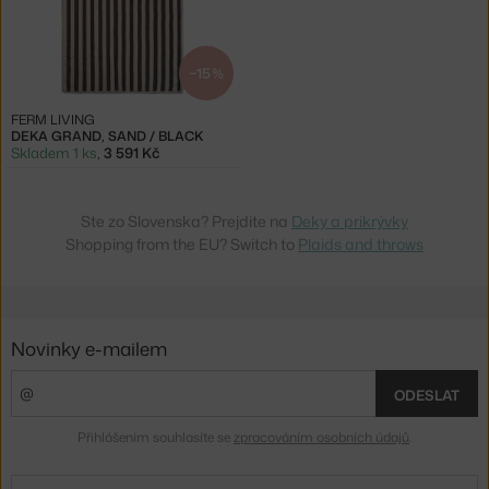
−15 %
FERM LIVING
DEKA GRAND, SAND / BLACK
Skladem 1 ks
,
3 591 Kč
Ste zo Slovenska? Prejdite na
Deky a prikrývky
Shopping from the EU? Switch to
Plaids and throws
Novinky e-mailem
ODESLAT
Přihlášením souhlasíte se
zpracováním osobních údajů
.