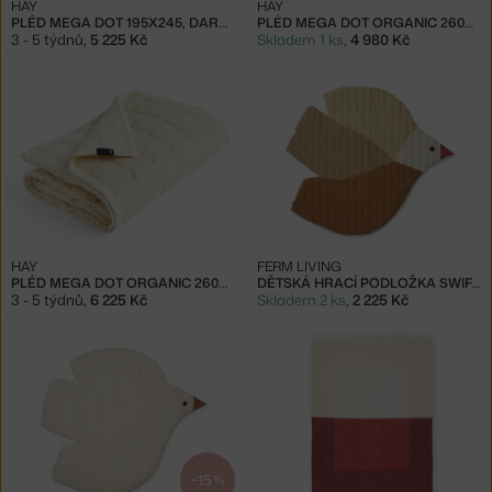
HAY
HAY
PLÉD MEGA DOT 195X245, DARK GREY
PLÉD MEGA DOT ORGANIC 260X260, DARK GREY
3 - 5 týdnů
,
5 225 Kč
Skladem 1 ks
,
4 980 Kč
HAY
FERM LIVING
PLÉD MEGA DOT ORGANIC 260X260, IVORY
DĚTSKÁ HRACÍ PODLOŽKA SWIF QUILTED MAT, MULTI
3 - 5 týdnů
,
6 225 Kč
Skladem 2 ks
,
2 225 Kč
−15 %