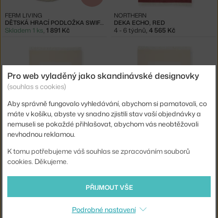
FERM LIVING
NORTHERN
DĚTSKÁ HRACÍ PODLOŽKA SWIF, UNDYED
DEKA ECHO, RED
Skladem 1 ks
,
1 891 Kč
4 - 6 týdnů
,
4 565 Kč
Pro web vyladěný jako skandinávské designovky
(souhlas s cookies)
Aby správně fungovalo vyhledávání, abychom si pamatovali, co
máte v košíku, abyste vy snadno zjistili stav vaší objednávky a
nemuseli se pokaždé přihlašovat, abychom vás neobtěžovali
NORTHERN
NORTHERN
nevhodnou reklamou.
DEKA ECHO, YELLOW
DEKA ECHO, BLUE
4 - 6 týdnů
,
4 565 Kč
4 - 6 týdnů
,
4 565 Kč
K tomu potřebujeme váš souhlas se zpracováním souborů
cookies. Děkujeme.
PŘIJMOUT VŠE
Podrobné nastavení