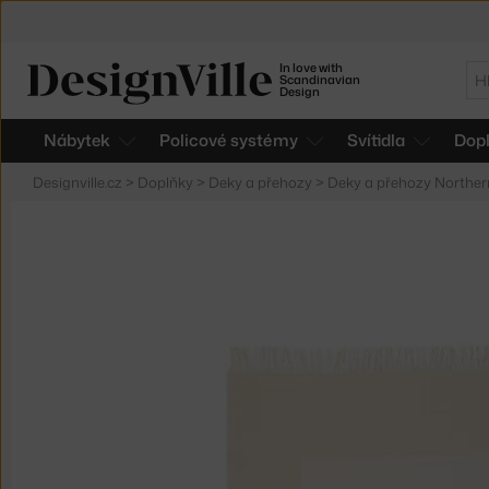
In love with
Hl
Scandinavian
Design
Nábytek
Policové systémy
Svítidla
Dop
Designville.cz
>
Doplňky
>
Deky a přehozy
>
Deky a přehozy Norther