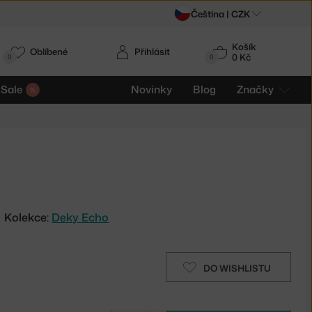
Čeština |
CZK
Košík
Oblíbené
Přihlásit
0 Kč
0
0
Sale
Novinky
Blog
Značky
Kolekce:
Deky Echo
DO WISHLISTU