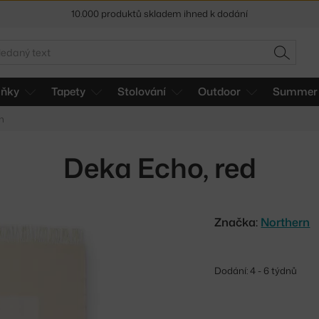
Sleva 5 % pro odběratele
newsletteru
edat
30 dní na vrácení zboží
HLEDAT
lňky
Tapety
Stolování
Outdoor
Summer 
n
Deka Echo, red
Značka:
Northern
Dodání: 4 - 6 týdnů