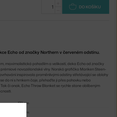
+
DO KOŠÍKU
−
kce Echo od značky Northern v červeném odstínu.
em, maximalistická pohodlím a velikostí, deka Echo od značky
z prémiové novozélandské vlny. Norská grafička Mariken Steen-
navrhování inspirovala proměnlivými odstíny střetávající se oblohy
se do ní s hrnkem čaje, přehoďte ji přes pohovku nebo
. Tak či onak, Echo Throw Blanket se rychle stane oblíbeným
cnosti.
170 cm
130 cm