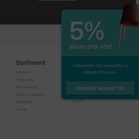
5%
Zavřít
sleva pro vás!
Sortiment
Sledujte nás
Odebírejte náš newsletter a
získejte 5% slevu.
Kolekce
Instagram
Podle stylu
Facebook
Tipy na dárky
ODEBÍRAT NEWSLETTER
Dárkové poukazy
Designéři
Outlet
y