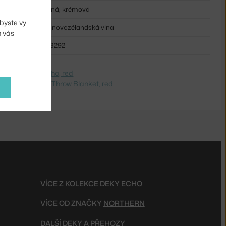
červená, krémová
byste vy
100% novozélandská vlna
m vás
NRT-3292
dite na
Deka Echo, red
 Switch to
Echo Throw Blanket, red
VÍCE Z KOLEKCE
DEKY ECHO
VÍCE OD ZNAČKY
NORTHERN
DALŠÍ
DEKY A PŘEHOZY