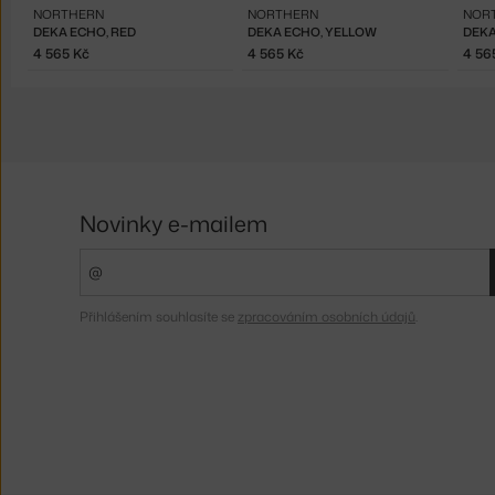
NORTHERN
NORTHERN
NOR
DEKA ECHO, RED
DEKA ECHO, YELLOW
DEKA
4 565 Kč
4 565 Kč
4 56
Novinky e-mailem
Přihlášením souhlasíte se
zpracováním osobních údajů
.