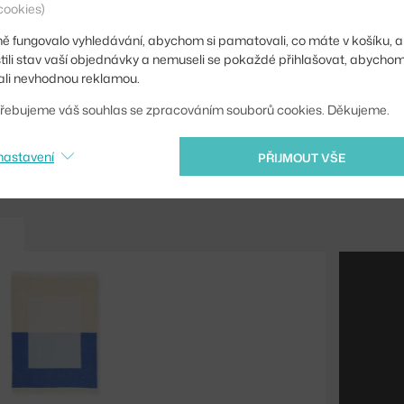
cookies)
Barva:
ě fungovalo vyhledávání, abychom si pamatovali, co máte v košíku, a
Materiál:
stili stav vaší objednávky a nemuseli se pokaždé přihlašovat, abycho
li nevhodnou reklamou.
Kód produktu
řebujeme váš souhlas se zpracováním souborů cookies. Děkujeme.
Ste zo Slovenska? Prej
Shopping from the EU?
nastavení
PŘIJMOUT VŠE