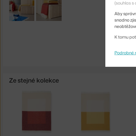
(souhlas s 
Aby správn
snadno zji
neobtěžova
K tomu pot
Podrobné 
Ze stejné kolekce