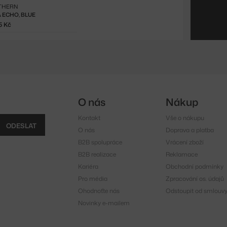
THERN
 ECHO, BLUE
5 Kč
O nás
Nákup
Kontakt
Vše o nákupu
ODESLAT
O nás
Doprava a platba
B2B spolupráce
Vrácení zboží
B2B realizace
Reklamace
Kariéra
Obchodní podmínky
Pro média
Zpracování os. údajů
Ohodnoťte nás
Odstoupit od smlouv
Novinky e-mailem