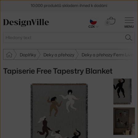
10.000 produktů skladem ihned k dodání
Sleva 5 % pro odběratele
newsletteru
Košík
0
30 dní na vrácení zboží
CZK
MENU
0 Kč
Hledat
HLE
Doplňky
Deky a přehozy
Deky a přehozy Ferm Living
Tapiserie Free Tapestry Blanket