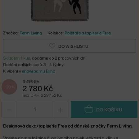
Značka:
Ferm Living
Kolekce:
Polštáře a tapiserie Free
DO WISHLISTU
Skladem 1 kus
, dodáme do 2 pracovních dní
Dodání dalších kusů: 3 - 4 týdny
K vidění v
showroomu Brno
3 475 Kč
2 780 Kč
−20 %
bez DPH: 2 297,52 Kč
−
+
DO KOŠÍKU
Designová deka/tapiserie Free od dánské značky Ferm Living.
Vneste do své ložnice či obývacího prvek lehkosti a klidu s