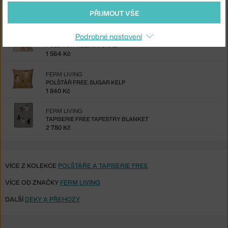
Ze stejné kolekce
PŘIJMOUT VŠE
Podrobné nastavení
FERM LIVING
POLŠTÁŘ FREE, NATURAL
1 564 Kč
FERM LIVING
POLŠTÁŘ FREE, SUGAR KELP
1 840 Kč
FERM LIVING
TAPISERIE FREE TAPESTRY BLANKET
2 780 Kč
VÍCE Z KOLEKCE
POLŠTÁŘE A TAPISERIE FREE
VÍCE OD ZNAČKY
FERM LIVING
DALŠÍ
DEKY A PŘEHOZY