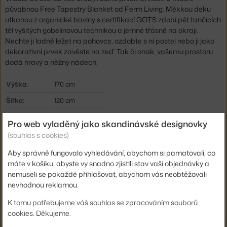
půvabnou Free Tapestry Blanket od Ferm Living. Měkkou deku
utkanou z organické bavlny s certifikací GOTS zdobí pět tančících
těl vyšitých gobelínovou technikou a jemné třásně na okraji.
Nechte ji ladně ležet na pohovce, ozdobte s ní postel nebo ji jako
dekorativní prvek zavěste na zeď. Tak či onak, vašemu prostoru
dodá hravý a něžný nádech.
Výška:
170 cm
Šířka:
120 cm
Barva:
šedá
Pro web vyladěný jako skandinávské designovky
Materiál:
100% biobavlna
(souhlas s cookies)
Kód produktu
FER-1104267424
Aby správně fungovalo vyhledávání, abychom si pamatovali, co
máte v košíku, abyste vy snadno zjistili stav vaší objednávky a
EAN
5704723303909
nemuseli se pokaždé přihlašovat, abychom vás neobtěžovali
nevhodnou reklamou.
Ste zo Slovenska? Prejdite na
Tapiséria Free Tapestry Blanket
Shopping from the EU? Switch to
Free Tapestry Blanket
K tomu potřebujeme váš souhlas se zpracováním souborů
cookies. Děkujeme.