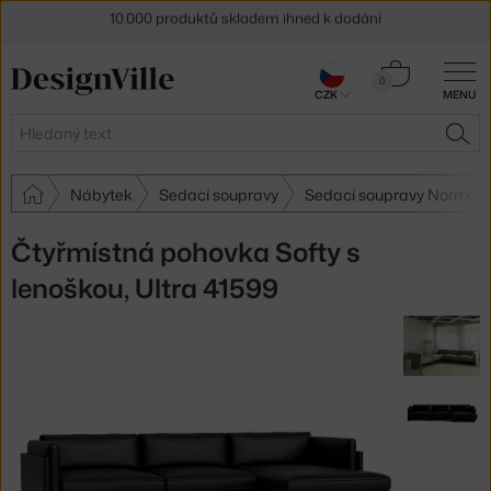
Sleva 5 % pro odběratele
newsletteru
Košík
0
30 dní na vrácení zboží
CZK
MENU
0 Kč
Hledat
HLE
Nábytek
Sedací soupravy
Sedací soupravy Norman
Čtyřmístná pohovka Softy s
lenoškou, Ultra 41599