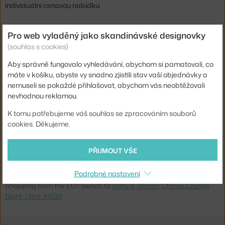
individuální cenovou nabídku.
Výška:
81 cm
Pro web vyladěný jako skandinávské designovky
Výška sedáku:
44 cm
(souhlas s cookies)
Hloubka:
161,5 cm
Aby správně fungovalo vyhledávání, abychom si pamatovali, co
máte v košíku, abyste vy snadno zjistili stav vaší objednávky a
Šířka:
340 cm
nemuseli se pokaždé přihlašovat, abychom vás neobtěžovali
Barva:
černá
nevhodnou reklamou.
Materiál:
textilní potah, dřevěný rám, tvarovaná pěna
K tomu potřebujeme váš souhlas se zpracováním souborů
cookies. Děkujeme.
Typ pohovky:
4-místná, chaise longue
Kód produktu
NCP-610067-UL41599
PŘIJMOUT VŠE
Ste zo Slovenska? Prejdite na
Štvormiestna pohovka Softy s
Podrobné nastavení
leňoškou, Ultra 41599
Shopping from the EU? Switch to
Softy 4-Seater Chaise Lounge
Right, Ultra 41599