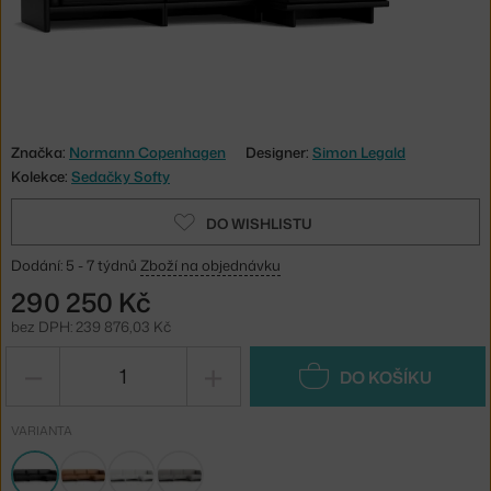
Značka:
Normann Copenhagen
Designer:
Simon Legald
Kolekce:
Sedačky Softy
DO WISHLISTU
Dodání: 5 - 7 týdnů
Zboží na objednávku
290 250 Kč
bez DPH: 239 876,03 Kč
−
+
DO KOŠÍKU
VARIANTA