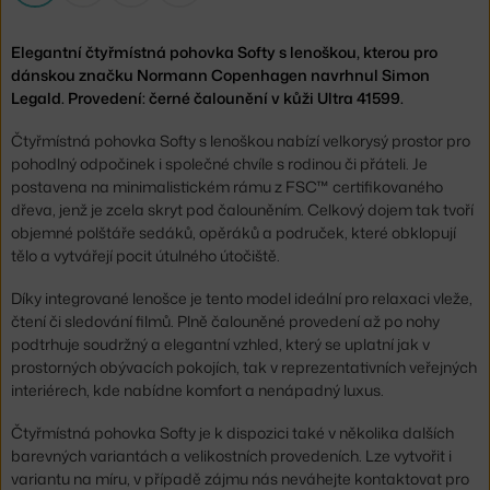
Elegantní čtyřmístná pohovka Softy s lenoškou, kterou pro
dánskou značku Normann Copenhagen navrhnul Simon
Legald. Provedení: černé čalounění v kůži Ultra 41599.
Čtyřmístná pohovka Softy s lenoškou nabízí velkorysý prostor pro
pohodlný odpočinek i společné chvíle s rodinou či přáteli. Je
postavena na minimalistickém rámu z FSC™ certifikovaného
dřeva, jenž je zcela skryt pod čalouněním. Celkový dojem tak tvoří
objemné polštáře sedáků, opěráků a područek, které obklopují
tělo a vytvářejí pocit útulného útočiště.
Díky integrované lenošce je tento model ideální pro relaxaci vleže,
čtení či sledování filmů. Plně čalouněné provedení až po nohy
podtrhuje soudržný a elegantní vzhled, který se uplatní jak v
prostorných obývacích pokojích, tak v reprezentativních veřejných
interiérech, kde nabídne komfort a nenápadný luxus.
Čtyřmístná pohovka Softy je k dispozici také v několika dalších
barevných variantách a velikostních provedeních. Lze vytvořit i
variantu na míru, v případě zájmu nás neváhejte kontaktovat pro