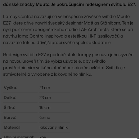
dánské značky Muuto. Je pokračujícím redesignem svítidla E27.
Lampy Control navazují na veleúspěšné závěsné svítidlo Muuto
E27, které dříve navrhl švédský designér Mattias Ståhlbom. Ten je
nyní partnerem designérského studio TAF Architects, které se při
návrhu lamp Control inspirovalo estetikou Hi-Fi zesilovačů a
navázalo tak na dřívější práci svého spoluzakladatele.
Redesign svítidla E27 v podobě stolní lampy posouvá jeho vyznění
na novou úroveň tím, že vybízí uživatele, aby svítidlo
prostřednictvím velkého otočného spínače ovládal. Svítidlo je
stmívatelné a vyrobené z lakovaného hliníku.
Výška:
21 cm
Délka:
23 cm
Šířka:
16 cm
Barva:
černá
Materiál:
lakovaný hliník
Hlavní materiál:
kov