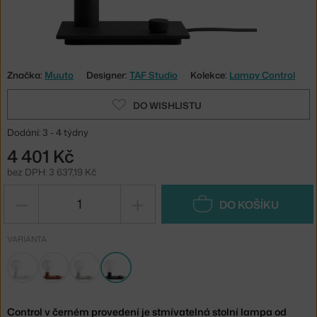
Značka:
Muuto
Designer:
TAF Studio
Kolekce:
Lampy Control
DO WISHLISTU
Dodání: 3 - 4 týdny
4 401 Kč
bez DPH: 3 637,19 Kč
−
+
DO KOŠÍKU
VARIANTA
Control v černém provedení je stmívatelná stolní lampa od