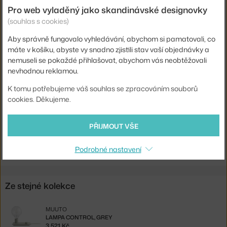
Pro web vyladěný jako skandinávské designovky
Patice / zdroj:
E27
(souhlas s cookies)
Stmívatelné:
ano
Aby správně fungovalo vyhledávání, abychom si pamatovali, co
Distribuce světla:
nepřímé světlo
máte v košíku, abyste vy snadno zjistili stav vaší objednávky a
nemuseli se pokaždé přihlašovat, abychom vás neobtěžovali
Zdroj součástí:
ano
nevhodnou reklamou.
Max Watt (LED):
2 W
K tomu potřebujeme váš souhlas se zpracováním souborů
Kód produktu
MUU-CTLTBL01
cookies. Děkujeme.
EAN
5710562154107
PŘIJMOUT VŠE
Ste zo Slovenska? Prejdite na
Lampa Control, black
Shopping from the EU? Switch to
Control, black
Podrobné nastavení
Ze stejné kolekce
MUUTO
LAMPA CONTROL, GREY
3 521 Kč