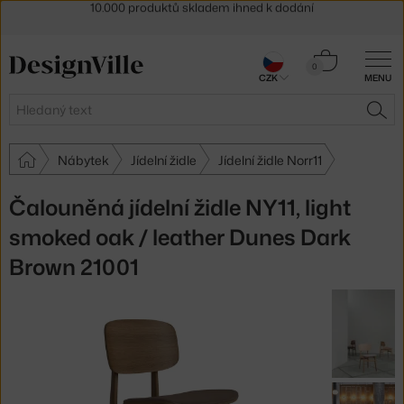
Sleva 5 % pro odběratele
newsletteru
30 dní na vrácení zboží
Košík
0
CZK
MENU
0 Kč
Hledat
HLE
Nábytek
Jídelní židle
Jídelní židle Norr11
Čalouněná jídelní židle NY11, light
smoked oak / leather Dunes Dark
Brown 21001