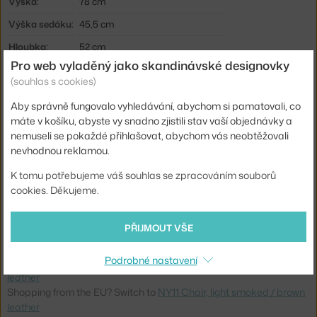
Výška:
78 cm
Výška sedáku:
45,5 cm
Hloubka:
52 cm
Pro web vyladěný jako skandinávské designovky
Šířka:
45,5 cm
(souhlas s cookies)
Područky:
bez područek
Aby správně fungovalo vyhledávání, abychom si pamatovali, co
Barva:
tmavé dřevo
máte v košíku, abyste vy snadno zjistili stav vaší objednávky a
nemuseli se pokaždé přihlašovat, abychom vás neobtěžovali
Materiál:
dubové dřevo, kůže, dubová dýha
nevhodnou reklamou.
Sedák:
čalouněný
K tomu potřebujeme váš souhlas se zpracováním souborů
Podnož:
dřevo
cookies. Děkujeme.
Kód produktu
N11-101101-LSO-L3
PŘIJMOUT VŠE
EAN
4251501629863
Podrobné nastavení
Ste zo Slovenska? Prejdite na
NY11, light smoked/dak brown
leather
Shopping from the EU? Switch to
NY11 Chair, light smoked / brown
leather