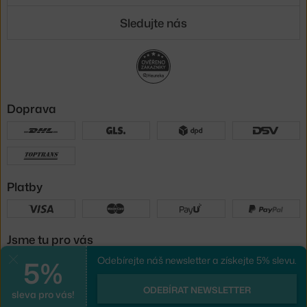
Sledujte nás
Doprava
Platby
Jsme tu pro vás
5%
Odebírejte náš newsletter a získejte 5% slevu.
Zavřít
UX design
a
e-shop na míru
od
ODEBÍRAT NEWSLETTER
sleva pro vás!
PeckaDesign