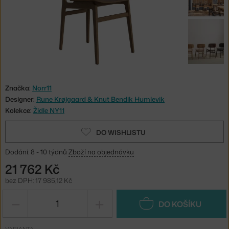
Značka:
Norr11
Designer:
Rune Krøjgaard & Knut Bendik Humlevik
Kolekce:
Židle NY11
DO WISHLISTU
Dodání: 8 - 10 týdnů
Zboží na objednávku
21 762 Kč
bez DPH: 17 985,12 Kč
−
+
DO KOŠÍKU
VARIANTA