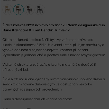
Židli z kolekce NY11 navrhlo pro značku Norr11 designérské duo
Rune Krøjgaard & Knut Bendik Humlevik.
Cílem designérů kolekce NY11 bylo vytvořit moderní vzhled
klasické skandinávské židle. Hlavními kritérii při jejím návrhu byla
vysoká odolnost a zajistit co největší komfort při sezení.
Výsledkem je jednoduchá a poctivá židle s nadčasovým výrazem.
Viditelná struktura zdůrazňuje kvalitu materiálů a dodává jí
přirozený vzhled.
Židle NY11 má ručně vyrobený rám z masivního dubového dřeva a
sedák z laminované dubové dýhy. Je dostupná v několika
barevných i designových provedeních.
Cena a dostupnost dalších variant na dotaz.