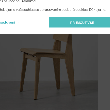
li nevhodnou reklamou.
řebujeme váš souhlas se zpracováním souborů cookies. Děkujeme.
nastavení
PŘIJMOUT VŠE