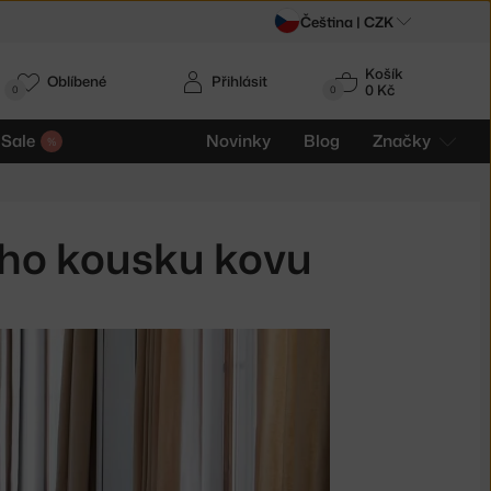
Čeština |
CZK
Košík
Oblíbené
Přihlásit
0 Kč
0
0
Sale
Novinky
Blog
Značky
ného kousku kovu