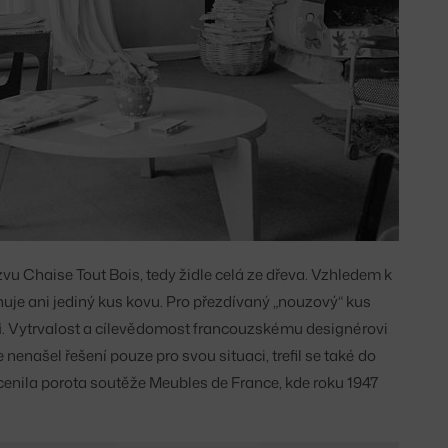
u Chaise Tout Bois, tedy židle celá ze dřeva. Vzhledem k
je ani jediný kus kovu. Pro přezdívaný „nouzový“ kus
sti. Vytrvalost a cílevědomost francouzskému designérovi
enašel řešení pouze pro svou situaci, trefil se také do
enila porota soutěže Meubles de France, kde roku 1947