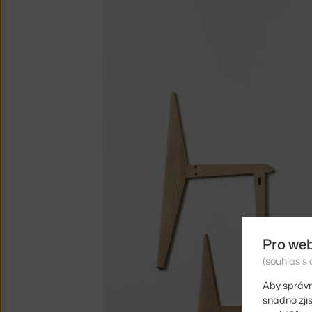
Pro we
(souhlas s 
Aby správn
snadno zji