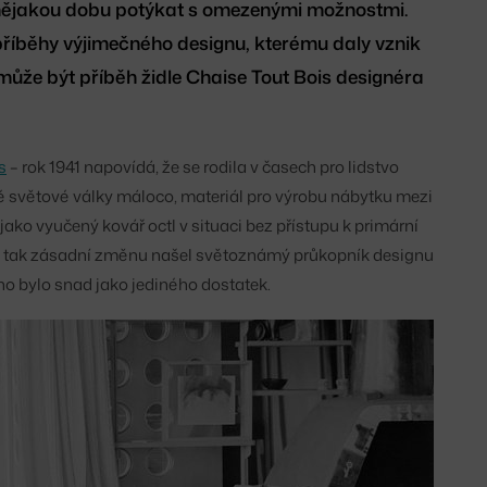
 nějakou dobu potýkat s omezenými možnostmi.
 příběhy výjimečného designu, kterému daly vznik
může být příběh židle Chaise Tout Bois designéra
s
– rok 1941 napovídá, že se rodila v časech pro lidstvo
é světové války máloco, materiál pro výrobu nábytku mezi
 jako vyučený kovář octl v situaci bez přístupu k primární
 Na tak zásadní změnu našel světoznámý průkopník designu
ho bylo snad jako jediného dostatek.