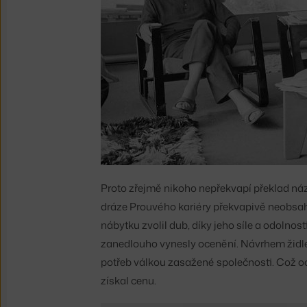
Proto zřejmě nikoho nepřekvapí překlad názv
dráze Prouvého kariéry překvapivě neobsahu
nábytku zvolil dub, díky jeho síle a odolno
zanedlouho vynesly ocenění. Návrhem židle n
potřeb válkou zasažené společnosti. Což oc
získal cenu.