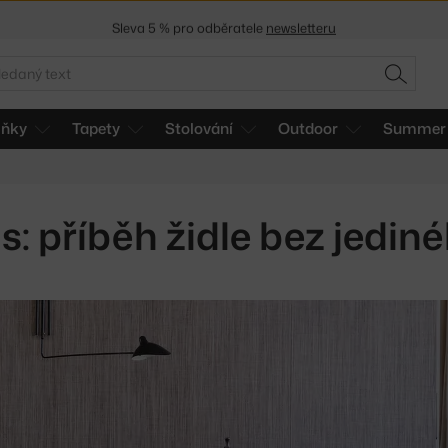
Sleva 5 % pro odběratele
newsletteru
30 dní na vrácení zboží
edat
HLEDAT
lňky
Tapety
Stolování
Outdoor
Summer 
s: příběh židle bez jedi