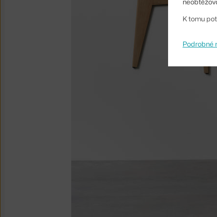
neobtěžova
K tomu pot
Podrobné 