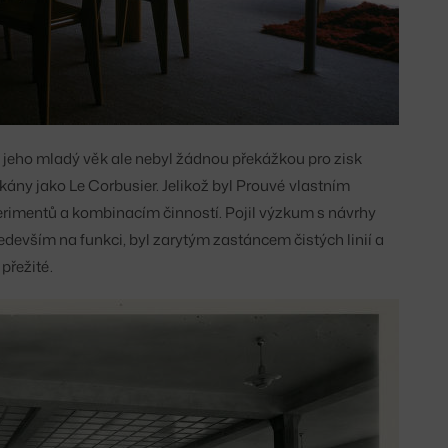
i, jeho mladý věk ale nebyl žádnou překážkou pro zisk
kány jako Le Corbusier. Jelikož byl Prouvé vlastním
erimentů a kombinacím činností. Pojil výzkum s návrhy
edevším na funkci, byl zarytým zastáncem čistých linií a
přežité.