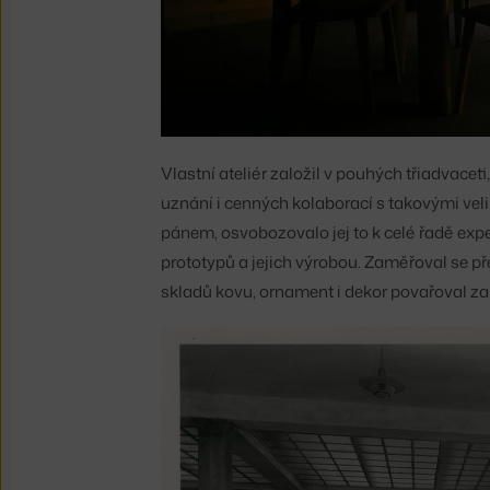
Vlastní ateliér založil v pouhých třiadvacet
uznání i cenných kolaborací s takovými veli
pánem, osvobozovalo jej to k celé řadě exp
prototypů a jejich výrobou. Zaměřoval se př
skladů kovu, ornament i dekor povařoval za 