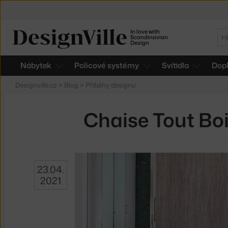
In love with
Hl
Scandinavian
Design
Nábytek
Policové systémy
Svítidla
Dop
Designville.cz
>
Blog
>
Příběhy designu
Chaise Tout Boi
23.04.
2021