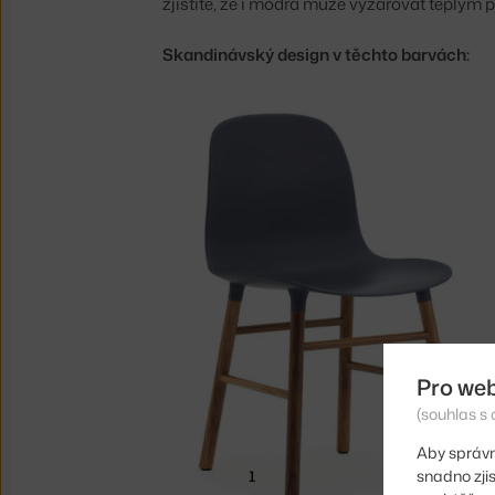
zjistíte, že i modrá může vyzařovat teplým 
Skandinávský design v těchto barvách:
Pro we
(souhlas s 
Aby správn
snadno zji