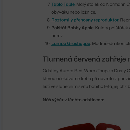
Tablo Table
.
Malý stolek od Normann Co
obýváku nebo ložnice.
Roztomilý přenosný reproduktor
.
Repro
Polštář Bobby Apple.
Kulatý polštářek 
barev.
Lampa Gräshoppa
.
Modrošedá ikonick
Tlumená červená zahřeje 
Odstíny Aurora Red, Warm Taupe a Dusty Ced
kterou očekáváme třeba při návratu z podzim
listí ve slunečním svitu babího léta, jejichž 
Náš výběr v těchto odstínech: