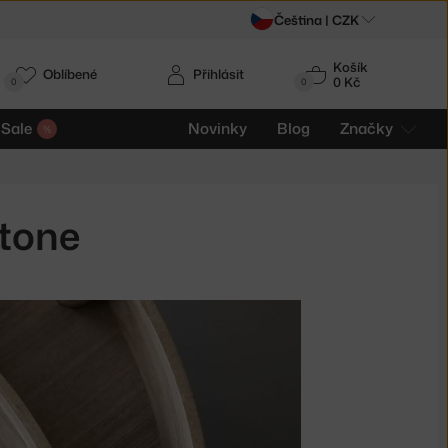
Čeština |
CZK
Košík
Oblíbené
Přihlásit
0 Kč
0
0
Sale
Novinky
Blog
Značky
tone