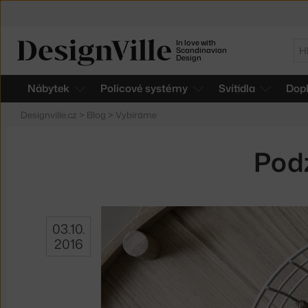
In love with
Hl
Scandinavian
Design
Nábytek
Policové systémy
Svítidla
Dop
Designville.cz
>
Blog
>
Vybíráme
Pod
03.10.
2016