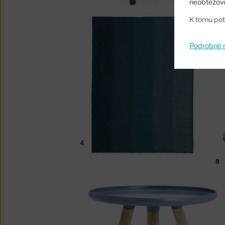
neobtěžova
K tomu pot
Podrobné 