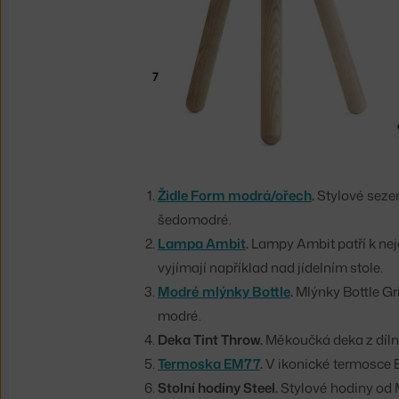
Židle Form modrá/ořech
.
Stylové seze
šedomodré.
Lampa Ambit
.
Lampy Ambit patří k nej
vyjímají například nad jídelním stole.
Modré mlýnky Bottle
.
Mlýnky Bottle Gr
modré.
Deka Tint Throw.
Měkoučká deka z díl
Termoska EM77
.
V ikonické termosce E
Stolní hodiny Steel.
Stylové hodiny od