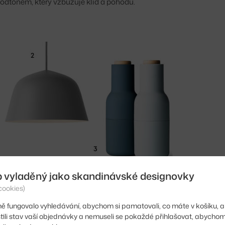
podtónem, který vzbuzuje klid a pohodu.
b vyladěný jako skandinávské designovky
cookies)
ě fungovalo vyhledávání, abychom si pamatovali, co máte v košíku, a
stili stav vaší objednávky a nemuseli se pokaždé přihlašovat, abycho