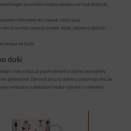
penhagen se světle modrou deskou se hodí třeba do
duktor Vifa Helsinki v barvě misty blue.
v němž se mísí odstíny modré, šedé, zelené a dalších
á lampa od Gubi.
na duši
ar v nás vzbuzují pocit vřelosti a útulné atmosféry,
ní plískanice. Zároveň jsou to odstíny zabarvujícího se
barvy se budou v detailech hezky vyjímat i v interiéru.