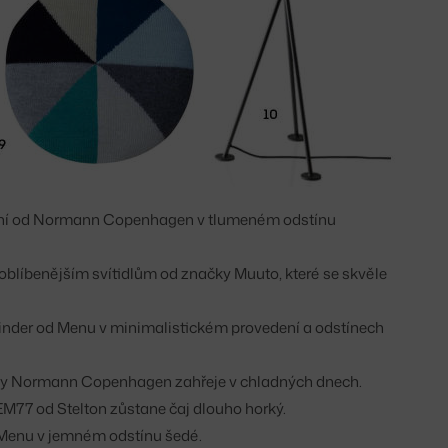
ní od Normann Copenhagen v tlumeném odstínu
oblíbenějším svítidlům od značky Muuto, které se skvěle
inder od Menu v minimalistickém provedení a odstínech
ny Normann Copenhagen zahřeje v chladných dnech.
M77 od Stelton zůstane čaj dlouho horký.
 Menu v jemném odstínu šedé.