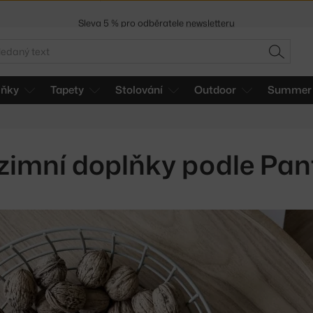
Sleva 5 % pro odběratele
newsletteru
30 dní na vrácení zboží
edat
HLEDAT
lňky
Tapety
Stolování
Outdoor
Summer 
zimní doplňky podle Pan